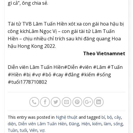
gì cả”, ông chia sẻ.
Tài tử TVB Lâm Tuấn Hiền xót xa con gái hoa hậu bị
công kích
Lâm Ngọc Vị – con gái tài tử Lâm Tuấn
Hiền – chịu nhiều chỉ trích sau khi đăng quang Hoa
hậu Hong Kong 2022.
Theo Vietnamnet
Diễn viên Lâm Tuấn Hiền#Diễn #viên #Lâm #Tuấn
#Hiền #bị #vợ #bỏ #cay #đắng #kiếm #sống
#tuổi1778710802
This entry was posted in
Nghệ thuật
and tagged
bí
,
bộ
,
cây
,
diện
,
Diễn viên Lâm Tuấn Hiền
,
Đăng
,
Hiện
,
kiếm
,
làm
,
sống
,
Tuần
,
tuổi
,
Viên
,
vợ
.