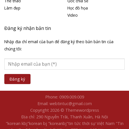
Thể thao
Góc chia sẻ
Làm đẹp
Học đồ họa
Video
Đăng ký nhận bản tin
Nhập địa chỉ email của bạn để đăng ký theo bản bản tin của
chúng tôi:
Phone: 0909.009.009
Email: webtintuc@gmail.com
Copyright 2026 © Themewordpress
Địa chỉ: 290 Nguyễn Trãi, Thanh Xuân, Hà Nội
"korean kbj​
"korean bj
"koreanbj​
"tin tức thời sự Việt Nam
"Tin