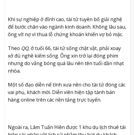
Khi sự nghiệp ở đỉnh cao, tài tử tuyên bố giải nghệ
để bước chân vào ngành kinh doanh. Không lâu sau,
ông vỡ nợ vì thua lỗ chứng khoán khiến vợ bỏ mặc.
Theo
QQ
, ở tuổi 66, tài tử sống chật vật, phải xoay
xở đủ nghề kiếm sống. Ông xin trở lại đóng phim
nhưng do vắng bóng quá lâu nên tên tuổi dần nhạt
nhòa.
Một số đạo diễn nể tình xưa nên cho tài tử đóng các
vai phụ, khách mời. Diễn viên hiện tập tành bán
hàng online trên các nền tảng trực tuyến.
Ngoài ra, Lâm Tuấn Hiền được 1 khu du lịch thuê tái
hiện các nhân vật lịch sử nhằm thu hút du khách.