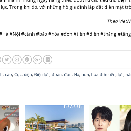
lục. Trong khi đó, với những hộ gia đình lắp đặt điện mặt trờ
Theo Viet
ực #Hà #Nội #cảnh #báo #hóa #đơn #tiền #điện #tháng #tăng
nh
,
cáo
,
Cục
,
diện
,
Điện lực
,
đoán
,
đơn
,
Hà
,
hóa
,
hóa đơn tiền
,
lực
,
nă