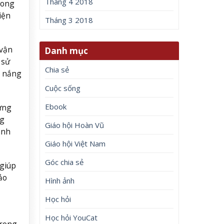
Tháng 4 2018
rong
iện
Tháng 3 2018
 vận
Danh mục
 sử
Chia sẻ
a nắng
Cuộc sống
Ebook
 ứng
ng
Giáo hội Hoàn Vũ
ánh
Giáo hội Việt Nam
Góc chia sẻ
giúp
ảo
Hình ảnh
Học hỏi
Học hỏi YouCat
trong