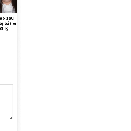
đao sau
bị bắt vì
0 tỷ