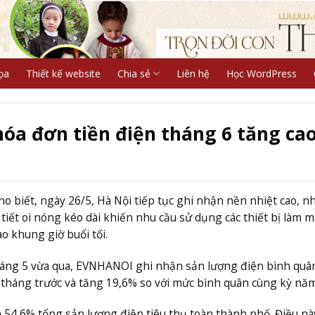
ọa
Thiết kế website
Chia sẻ
Liên hệ
Học WordPress
hóa đơn tiền điện tháng 6 tăng ca
 biết, ngày 26/5, Hà Nội tiếp tục ghi nhận nền nhiệt cao, n
 tiết oi nóng kéo dài khiến nhu cầu sử dụng các thiết bị làm 
o khung giờ buổi tối.
tháng 5 vừa qua, EVNHANOI ghi nhận sản lượng điện bình quâ
i tháng trước và tăng 19,6% so với mức bình quân cùng kỳ nă
54,6% tổng sản lượng điện tiêu thụ toàn thành phố. Điều nà