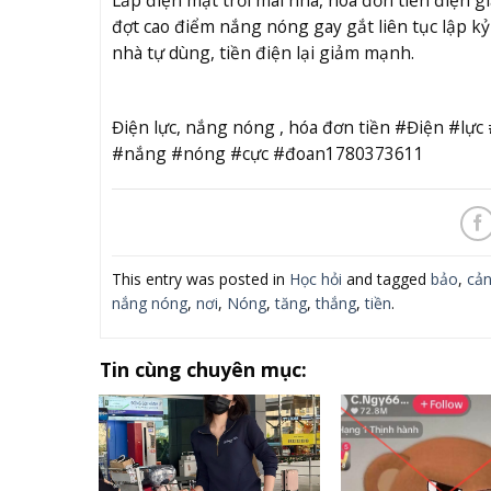
đợt cao điểm nắng nóng gay gắt liên tục lập kỷ 
nhà tự dùng, tiền điện lại giảm mạnh.
Điện lực, nắng nóng , hóa đơn tiền #Điện #l
#nắng #nóng #cực #đoan1780373611
This entry was posted in
Học hỏi
and tagged
bảo
,
cả
nắng nóng
,
nơi
,
Nóng
,
tăng
,
thắng
,
tiền
.
Tin cùng chuyên mục: