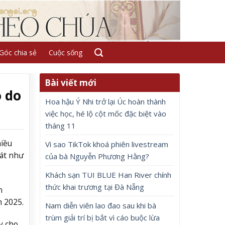
Góc chia sẻ
Cuộc sống
Bài viết mới
o do
Hoa hậu Ý Nhi trở lại Úc hoàn thành
việc học, hé lộ cột mốc đặc biệt vào
tháng 11
hiều
Vì sao TikTok khoá phiên livestream
mát như
của bà Nguyễn Phương Hằng?
Khách sạn TUI BLUE Han River chính
thức khai trương tại Đà Nẵng
n
m 2025.
Nam diễn viên lao đao sau khi bà
trùm giải trí bị bắt vì cáo buộc lừa
y cho