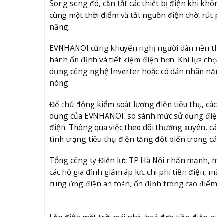
Song song đó, cần tắt các thiết bị điện khi khô
cùng một thời điểm và tắt nguồn điện chờ, rút p
năng.
EVNHANOI cũng khuyến nghị người dân nên thườ
hành ổn định và tiết kiệm điện hơn. Khi lựa ch
dụng công nghệ Inverter hoặc có dán nhãn nă
nóng.
Để chủ động kiểm soát lượng điện tiêu thụ, các
dụng của EVNHANOI, so sánh mức sử dụng điện 
điện. Thông qua việc theo dõi thường xuyên, các
tình trạng tiêu thụ điện tăng đột biến trong c
Tổng công ty Điện lực TP Hà Nội nhấn mạnh, 
các hộ gia đình giảm áp lực chi phí tiền điện,
cung ứng điện an toàn, ổn định trong cao điể
Lắp điện mặt trời mái nhà, hoá đơn tiền điện