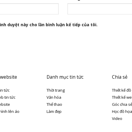
nh duyệt này cho lần bình luận kế tiếp của tôi.
 website
Danh mục tin tức
Chia sẻ
in tức
Thời trang
Thiết kế đồ
eb tin tức
Văn hóa
Thiết kế we
ebsite
Thể thao
Góc chia s
 hình lên áo
Làm đẹp
Học đồ họ
Video