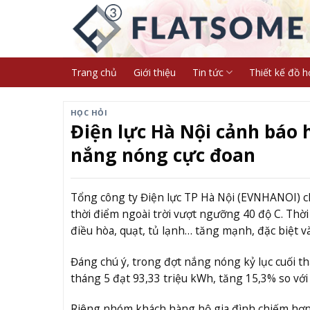
Skip
to
content
Trang chủ
Giới thiệu
Tin tức
Thiết kế đồ h
HỌC HỎI
Điện lực Hà Nội cảnh báo 
nắng nóng cực đoan
Tổng công ty Điện lực TP Hà Nội (EVNHANOI) cho
thời điểm ngoài trời vượt ngưỡng 40 độ C. Thời
điều hòa, quạt, tủ lạnh… tăng mạnh, đặc biệt và
Đáng chú ý, trong đợt nắng nóng kỷ lục cuối 
tháng 5 đạt 93,33 triệu kWh, tăng 15,3% so vớ
Riêng nhóm khách hàng hộ gia đình chiếm hơn 