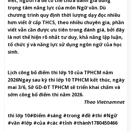
viết, người ra đề có thể chưa đánh giá đúng
trọng tâm năng lực của môn Ngữ văn. Dù
chương trình quy định thời lượng dạy đọc nhiều
hơn viết ở cấp THCS, theo nhiều chuyên gia, phần
viết vẫn cần được ưu tiên trong đánh giá, bởi đây
là nơi thể hiện rõ nhất tư duy, khả năng lập luận,
tổ chức ý và năng lực sử dụng ngôn ngữ của học
sinh.
Lịch công bố điểm thi lớp 10 của TPHCM năm
2026
Ngay sau kỳ thi lớp 10 TPHCM kết thúc, ngày
mai 3/6, Sở GD-ĐT TPHCM sẽ triển khai chấm và
sớm công bố điểm thi năm 2026.
Theo Vietnamnet
thi lớp 10#Điểm #sáng #trong #đề #thi #Ngữ
#văn #lớp #của #các #tỉnh #thành1780450466