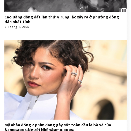
Cao Bằng động đất lần thứ 4, rung lắc xảy ra ở phường đông
dân nhất tỉnh
9 Tháng 8, 2026
Mỹ nhân đóng 2 phim đang gây sốt toàn cầu là bà xã của
&amp;apos;Người Nhện&amp;apos;