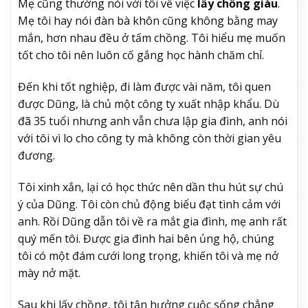
Mẹ cũng thường nói với tôi về việc
lấy chồng giàu
.
Mẹ tôi hay nói đàn bà khôn cũng không bằng may
mắn, hơn nhau đều ở tấm chồng. Tôi hiểu mẹ muốn
tốt cho tôi nên luôn cố gắng học hành chăm chỉ.
Đến khi tốt nghiệp, đi làm được vài năm, tôi quen
được Dũng, là chủ một công ty xuất nhập khẩu. Dù
đã 35 tuổi nhưng anh vẫn chưa lập gia đình, anh nói
với tôi vì lo cho công ty mà không còn thời gian yêu
đương.
Tôi xinh xắn, lại có học thức nên dần thu hút sự chú
ý của Dũng. Tôi còn chủ động biểu đạt tình cảm với
anh. Rồi Dũng dẫn tôi về ra mắt gia đình, mẹ anh rất
quý mến tôi. Được gia đình hai bên ủng hộ, chúng
tôi có một đám cưới long trọng, khiến tôi và mẹ nở
mày nở mặt.
Sau khi lấy chồng, tôi tận hưởng cuộc sống chẳng