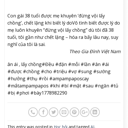
Con gái 38 tuổi được mẹ khuyên ‘đừng vội lấy
chồng’, chết lặng khi biết lý do
Vô tình biết được lý do
mẹ luôn khuyên “đừng vội lấy chồng” dù tôi đã 38
tuổi, tôi gần như chết lặng – hóa ra bấy lâu nay, suy
nghĩ của tôi là sai.
Theo Gia Đình Việt Nam
ân ái , lấy chồng#Đều #đặn #mỗi #lần #ân #ái
#được #chồng #cho #triệu #vợ #sung #sướng
#hưởng #thụ #rồi #ampampaposcay
#mắtampampapos #khi #bí #mật #sau #ngăn #tủ
#bị #phơi #bày1778982290
This entry was posted in
Học hỏi
and tagged
AI
,