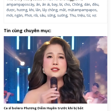
ampampaposcày
,
ân
,
ân ái
,
bay
,
bí
,
cho
,
Chồng
,
dàn
,
đều
,
được
,
hương
,
khi
,
lấn
,
lấy chồng
,
mắt
,
mặtampampapos
,
mới
,
ngăn
,
Phơi
,
rối
,
sâu
,
sững
,
sướng
,
Thu
,
triệu
,
từ
,
vợ
.
Tin cùng chuyên mục:
Ca sĩ bolero Phương Diễm Huyền trước khi bị bắt