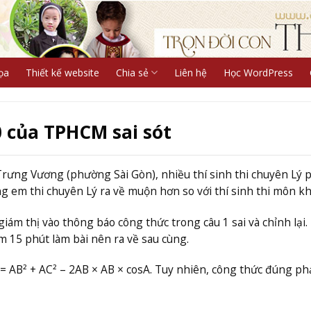
ọa
Thiết kế website
Chia sẻ
Liên hệ
Học WordPress
0 của TPHCM sai sót
Trưng Vương (phường Sài Gòn), nhiều thí sinh thi chuyên Lý 
ng em thi chuyên Lý ra về muộn hơn so với thí sinh thi môn kh
giám thị vào thông báo công thức trong câu 1 sai và chỉnh lại.
m 15 phút làm bài nên ra về sau cùng.
= AB² + AC² – 2AB × AB × cosA. Tuy nhiên, công thức đúng phả