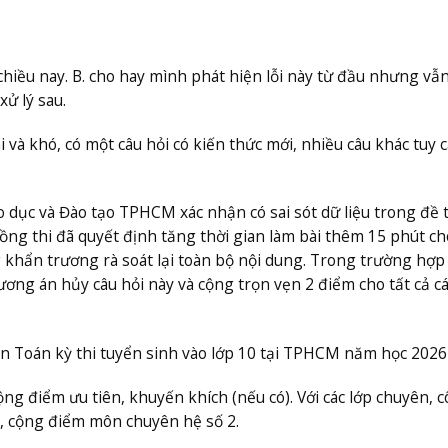
chiều nay. B. cho hay mình phát hiện lỗi này từ đầu nhưng vẫn
xử lý sau.
 và khó, có một câu hỏi có kiến thức mới, nhiều câu khác tuy 
 dục và Đào tạo TPHCM xác nhận có sai sót dữ liệu trong đề t
 đồng thi đã quyết định tăng thời gian làm bài thêm 15 phút ch
 khẩn trương rà soát lại toàn bộ nội dung. Trong trường hợp 
ương án hủy câu hỏi này và cộng trọn vẹn 2 điểm cho tất cả cá
n Toán kỳ thi tuyển sinh vào lớp 10 tại TPHCM năm học 2026
ộng điểm ưu tiên, khuyến khích (nếu có). Với các lớp chuyên, 
1, cộng điểm môn chuyên hệ số 2.