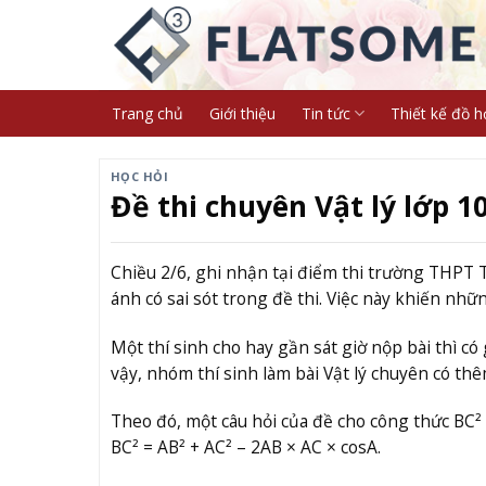
Skip
to
content
Trang chủ
Giới thiệu
Tin tức
Thiết kế đồ h
HỌC HỎI
Đề thi chuyên Vật lý lớp 1
Chiều 2/6, ghi nhận tại điểm thi trường THPT 
ánh có sai sót trong đề thi. Việc này khiến nhữ
Một thí sinh cho hay gần sát giờ nộp bài thì có 
vậy, nhóm thí sinh làm bài Vật lý chuyên có thê
Theo đó, một câu hỏi của đề cho công thức BC² 
BC² = AB² + AC² – 2AB × AC × cosA.