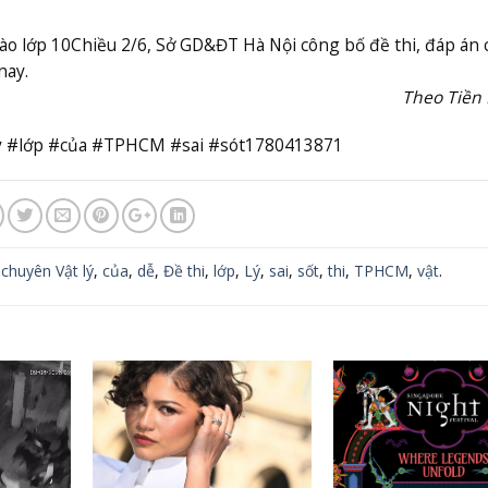
ào lớp 10
Chiều 2/6, Sở GD&ĐT Hà Nội công bố đề thi, đáp án 
nay.
Theo Tiền
#lý #lớp #của #TPHCM #sai #sót1780413871
,
chuyên Vật lý
,
của
,
dễ
,
Đề thi
,
lớp
,
Lý
,
sai
,
sốt
,
thi
,
TPHCM
,
vật
.