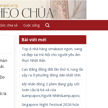
Góc chia sẻ
Cuộc sống
Bài viết mới
Top 6 nhà hàng omakase ngon, sang
và đẹp tại Hà Nội cho người yêu ẩm
thực Nhật Bản
phản
ác.
Cao Bằng động đất lần thứ 4, rung lắc
xảy ra ở phường đông dân nhất tỉnh
 Do
Mỹ nhân đóng 2 phim đang gây sốt
toàn cầu là bà xã của
i là
&amp;apos;Người Nhện&amp;apos;
Singapore Night Festival 2026 hứa