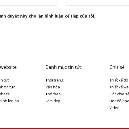
nh duyệt này cho lần bình luận kế tiếp của tôi.
 website
Danh mục tin tức
Chia sẻ
in tức
Thời trang
Thiết kế đồ
eb tin tức
Văn hóa
Thiết kế we
ebsite
Thể thao
Góc chia s
 hình lên áo
Làm đẹp
Học đồ họ
Video