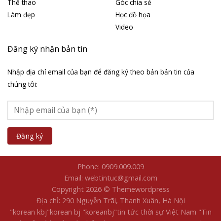
Thể thao
Góc chia sẻ
Làm đẹp
Học đồ họa
Video
Đăng ký nhận bản tin
Nhập địa chỉ email của bạn để đăng ký theo bản bản tin của
chúng tôi:
Phone: 0909.009.009
Email: webtintuc@gmail.com
Copyright 2026 © Themewordpress
Địa chỉ: 290 Nguyễn Trãi, Thanh Xuân, Hà Nội
"korean kbj​
"korean bj
"koreanbj​
"tin tức thời sự Việt Nam
"Tin