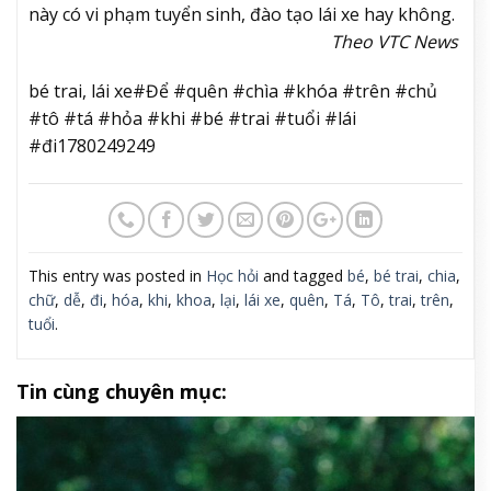
này có vi phạm tuyển sinh, đào tạo lái xe hay không.
Theo VTC News
bé trai, lái xe#Để #quên #chìa #khóa #trên #chủ
#tô #tá #hỏa #khi #bé #trai #tuổi #lái
#đi1780249249
This entry was posted in
Học hỏi
and tagged
bé
,
bé trai
,
chia
,
chữ
,
dễ
,
đi
,
hóa
,
khi
,
khoa
,
lại
,
lái xe
,
quên
,
Tá
,
Tô
,
trai
,
trên
,
tuổi
.
Tin cùng chuyên mục: