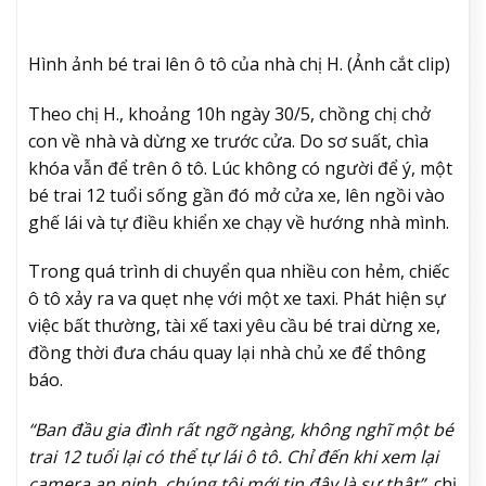
Hình ảnh bé trai lên ô tô của nhà chị H. (Ảnh cắt clip)
Theo chị H., khoảng 10h ngày 30/5, chồng chị chở
con về nhà và dừng xe trước cửa. Do sơ suất, chìa
khóa vẫn để trên ô tô. Lúc không có người để ý, một
bé trai 12 tuổi sống gần đó mở cửa xe, lên ngồi vào
ghế lái và tự điều khiển xe chạy về hướng nhà mình.
Trong quá trình di chuyển qua nhiều con hẻm, chiếc
ô tô xảy ra va quẹt nhẹ với một xe taxi. Phát hiện sự
việc bất thường, tài xế taxi yêu cầu bé trai dừng xe,
đồng thời đưa cháu quay lại nhà chủ xe để thông
báo.
“Ban đầu gia đình rất ngỡ ngàng, không nghĩ một bé
trai 12 tuổi lại có thể tự lái ô tô. Chỉ đến khi xem lại
camera an ninh, chúng tôi mới tin đây là sự thật”,
chị