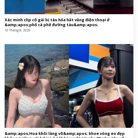
Xác minh clip cô gái bị tàu hỏa hất văng điện thoại ở
&amp;apos;phố cà phê đường tàu&amp;apos;
10 Tháng 8, 2026
&amp;apos;Hoa khôi làng võ&amp;apos; khoe vòng eo đẹp