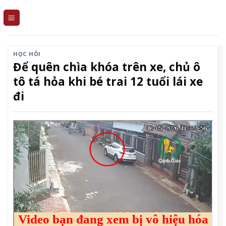
Skip
to
content
HỌC HỎI
Để quên chìa khóa trên xe, chủ ô
tô tá hỏa khi bé trai 12 tuổi lái xe
đi