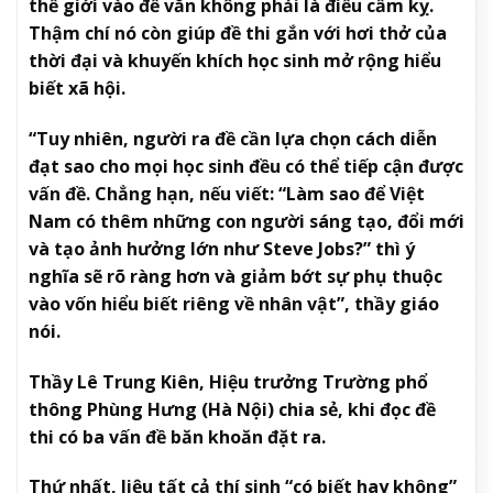
thế giới vào đề văn không phải là điều cấm kỵ.
Thậm chí nó còn giúp đề thi gắn với hơi thở của
thời đại và khuyến khích học sinh mở rộng hiểu
biết xã hội.
“Tuy nhiên, người ra đề cần lựa chọn cách diễn
đạt sao cho mọi học sinh đều có thể tiếp cận được
vấn đề. Chẳng hạn, nếu viết: “Làm sao để Việt
Nam có thêm những con người sáng tạo, đổi mới
và tạo ảnh hưởng lớn như Steve Jobs?” thì ý
nghĩa sẽ rõ ràng hơn và giảm bớt sự phụ thuộc
vào vốn hiểu biết riêng về nhân vật”, thầy giáo
nói.
Thầy Lê Trung Kiên, Hiệu trưởng Trường phổ
thông Phùng Hưng (Hà Nội) chia sẻ, khi đọc đề
thi có ba vấn đề băn khoăn đặt ra.
Thứ nhất, liệu tất cả thí sinh “có biết hay không”