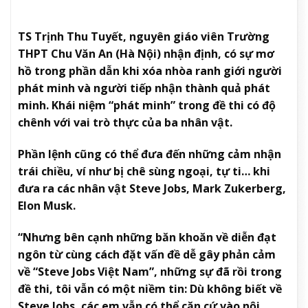
TS Trịnh Thu Tuyết, nguyên giáo viên Trường
THPT Chu Văn An (Hà Nội) nhận định, có sự mơ
hồ trong phần dẫn khi xóa nhòa ranh giới người
phát minh và người tiếp nhận thành quả phát
minh. Khái niệm “phát minh” trong đề thi có độ
chênh với vai trò thực của ba nhân vật.
Phần lệnh cũng có thể đưa đến những cảm nhận
trái chiều, ví như bị chê sùng ngoại, tự ti… khi
đưa ra các nhân vật Steve Jobs, Mark Zukerberg,
Elon Musk.
“Nhưng bên cạnh những băn khoăn về diễn đạt
ngôn từ cùng cách đặt vấn đề dễ gây phản cảm
về “Steve Jobs Việt Nam”, những sự đã rồi trong
đề thi, tôi vẫn có một niềm tin: Dù không biết về
Steve Jobs, các em vẫn có thể căn cứ vào nội