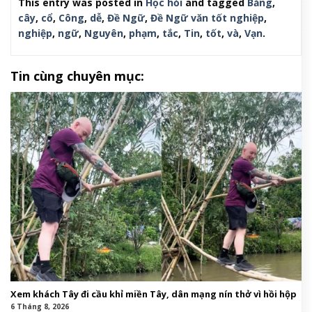
This entry was posted in
Học hỏi
and tagged
Bằng
,
cây
,
cổ
,
Công
,
dễ
,
Đề Ngữ
,
Đề Ngữ văn tốt nghiệp
,
nghiệp
,
ngữ
,
Nguyên
,
phạm
,
tắc
,
Tin
,
tốt
,
và
,
Vạn
.
Tin cùng chuyên mục:
Xem khách Tây đi cầu khỉ miền Tây, dân mạng nín thở vì hồi hộp
6 Tháng 8, 2026