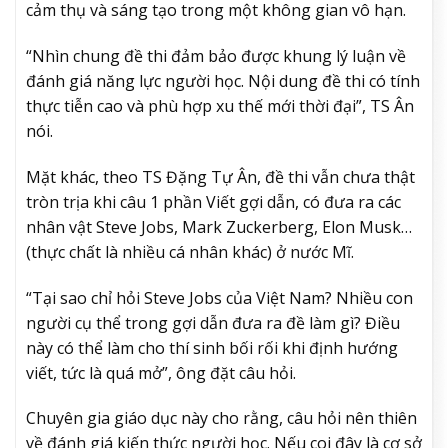
cảm thụ và sáng tạo trong một không gian vô hạn.
“Nhìn chung đề thi đảm bảo được khung lý luận về
đánh giá năng lực người học. Nội dung đề thi có tính
thực tiễn cao và phù hợp xu thế mới thời đại”, TS Ân
nói.
Mặt khác, theo TS Đặng Tự Ân, đề thi vẫn chưa thật
tròn trịa khi câu 1 phần Viết gợi dẫn, có đưa ra các
nhân vật Steve Jobs, Mark Zuckerberg, Elon Musk…
(thực chất là nhiều cá nhân khác) ở nước Mĩ.
“Tại sao chỉ hỏi Steve Jobs của Việt Nam? Nhiều con
người cụ thể trong gợi dẫn đưa ra đề làm gì? Điều
này có thể làm cho thí sinh bối rối khi định hướng
viết, tức là quá mở”, ông đặt câu hỏi.
Chuyên gia giáo dục này cho rằng, câu hỏi nên thiên
về đánh giá kiến thức người học. Nếu coi đây là cơ sở