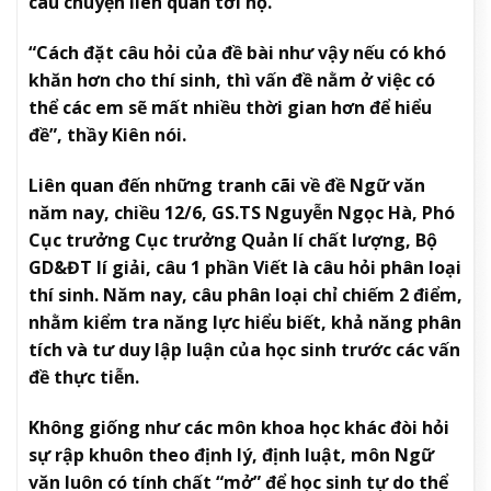
câu chuyện liên quan tới họ.
“Cách đặt câu hỏi của đề bài như vậy nếu có khó
khăn hơn cho thí sinh, thì vấn đề nằm ở việc có
thể các em sẽ mất nhiều thời gian hơn để hiểu
đề”, thầy Kiên nói.
Liên quan đến những tranh cãi về đề Ngữ văn
năm nay, chiều 12/6, GS.TS Nguyễn Ngọc Hà, Phó
Cục trưởng Cục trưởng Quản lí chất lượng, Bộ
GD&ĐT lí giải, câu 1 phần Viết là câu hỏi phân loại
thí sinh. Năm nay, câu phân loại chỉ chiếm 2 điểm,
nhằm kiểm tra năng lực hiểu biết, khả năng phân
tích và tư duy lập luận của học sinh trước các vấn
đề thực tiễn.
Không giống như các môn khoa học khác đòi hỏi
sự rập khuôn theo định lý, định luật, môn Ngữ
văn luôn có tính chất “mở” để học sinh tự do thể