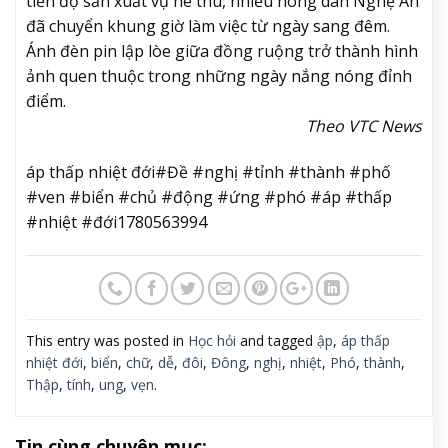
tiến độ sản xuất vụ hè thu, nhiều nông dân Nghệ An
đã chuyển khung giờ làm việc từ ngày sang đêm.
Ánh đèn pin lập lòe giữa đồng ruộng trở thành hình
ảnh quen thuộc trong những ngày nắng nóng đỉnh
điểm.
Theo VTC News
áp thấp nhiệt đới#Đề #nghị #tỉnh #thành #phố
#ven #biển #chủ #động #ứng #phó #áp #thấp
#nhiệt #đới1780563994
This entry was posted in
Học hỏi
and tagged
ập
,
áp thấp
nhiệt đới
,
biển
,
chữ
,
dễ
,
đôi
,
Đông
,
nghị
,
nhiệt
,
Phó
,
thành
,
Thập
,
tính
,
ung
,
vẹn
.
Tin cùng chuyên mục: