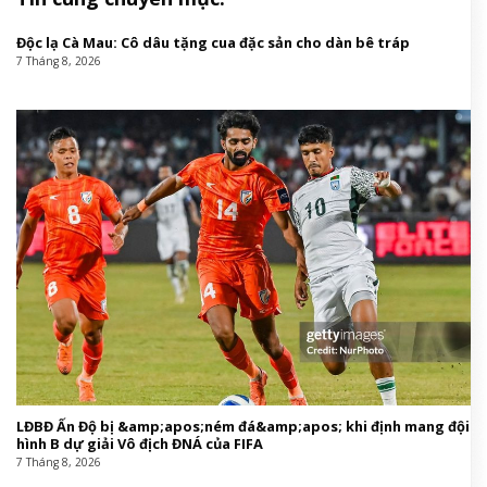
Độc lạ Cà Mau: Cô dâu tặng cua đặc sản cho dàn bê tráp
7 Tháng 8, 2026
LĐBĐ Ấn Độ bị &amp;apos;ném đá&amp;apos; khi định mang đội
hình B dự giải Vô địch ĐNÁ của FIFA
7 Tháng 8, 2026