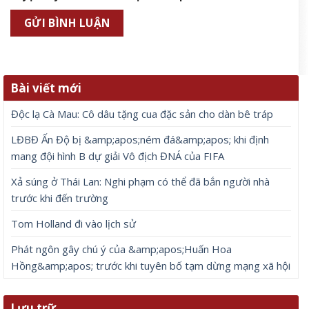
Bài viết mới
Độc lạ Cà Mau: Cô dâu tặng cua đặc sản cho dàn bê tráp
LĐBĐ Ấn Độ bị &amp;apos;ném đá&amp;apos; khi định
mang đội hình B dự giải Vô địch ĐNÁ của FIFA
Xả súng ở Thái Lan: Nghi phạm có thể đã bắn người nhà
trước khi đến trường
Tom Holland đi vào lịch sử
Phát ngôn gây chú ý của &amp;apos;Huấn Hoa
Hồng&amp;apos; trước khi tuyên bố tạm dừng mạng xã hội
Lưu trữ