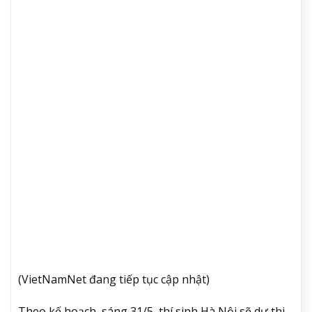
(VietNamNet đang tiếp tục cập nhật)
Theo kế hoạch, sáng 31/5, thí sinh Hà Nội sẽ dự thi