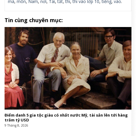
mà
,
môn
,
Nam
,
nơi
,
Tài
,
tất
,
thi
,
thi vào lớp 10
,
tiếng
,
vào
.
Tin cùng chuyên mục:
Điểm danh 5 gia tộc giàu có nhất nước Mỹ, tài sản lên tới hàng
trăm tỷ USD
9 Tháng 8, 2026