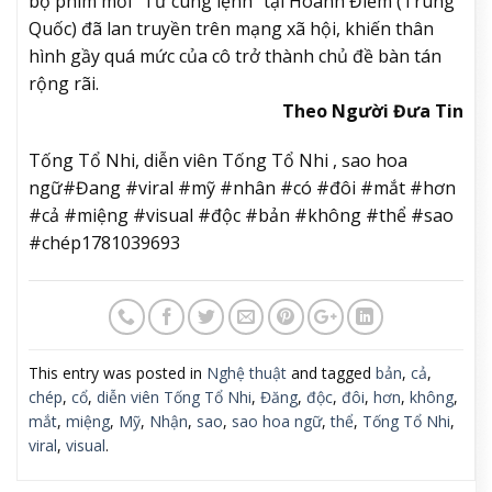
bộ phim mới “Tư cung lệnh” tại Hoành Điếm (Trung
Quốc) đã lan truyền trên mạng xã hội, khiến thân
hình gầy quá mức của cô trở thành chủ đề bàn tán
rộng rãi.
Theo Người Đưa Tin
Tống Tổ Nhi, diễn viên Tống Tổ Nhi , sao hoa
ngữ#Đang #viral #mỹ #nhân #có #đôi #mắt #hơn
#cả #miệng #visual #độc #bản #không #thể #sao
#chép1781039693
This entry was posted in
Nghệ thuật
and tagged
bản
,
cả
,
chép
,
cổ
,
diễn viên Tống Tổ Nhi
,
Đăng
,
độc
,
đôi
,
hơn
,
không
,
mắt
,
miệng
,
Mỹ
,
Nhận
,
sao
,
sao hoa ngữ
,
thể
,
Tống Tổ Nhi
,
viral
,
visual
.