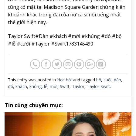
cũng có mặt tại Madison Square Garden chứng kiến
khoảnh khắc trọng đại của nữ ca sĩ nổi tiếng nhất
thế giới hiện nay.
Taylor Swift#Dàn #khách #mời #khủng #đổ #bộ
#lễ #cưới #Taylor #Swift1783145490
This entry was posted in
Học hỏi
and tagged
bộ
,
cuối
,
dàn
,
đố
,
khách
,
khủng
,
lễ
,
mới
,
Swift
,
Taylor
,
Taylor Swift
.
Tin cùng chuyên mục: