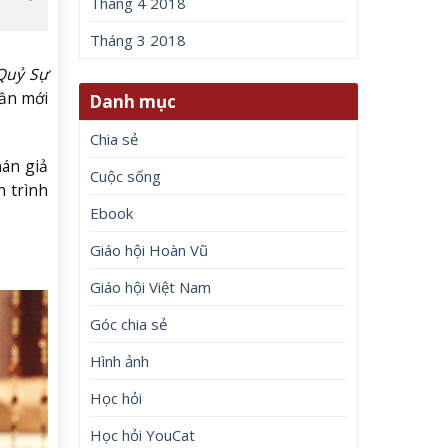
Tháng 4 2018
Tháng 3 2018
Quỷ Sự
hần mới
Danh mục
Chia sẻ
án giả
Cuộc sống
h trình
Ebook
Giáo hội Hoàn Vũ
Giáo hội Việt Nam
Góc chia sẻ
Hình ảnh
Học hỏi
Học hỏi YouCat