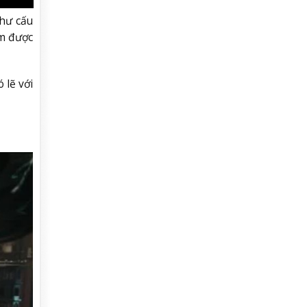
 hư cấu
m được
 lẽ với