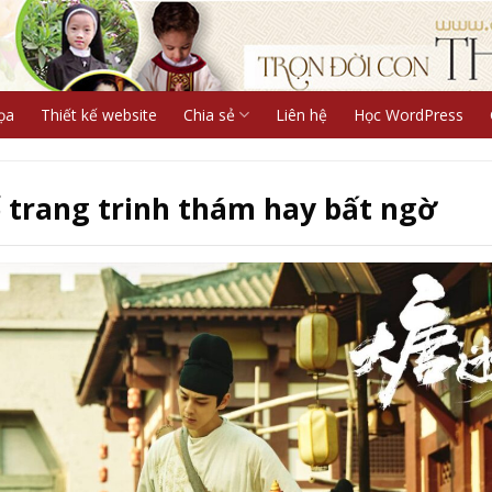
ọa
Thiết kế website
Chia sẻ
Liên hệ
Học WordPress
 trang trinh thám hay bất ngờ