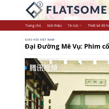
Skip
to
content
Trang chủ
Giới thiệu
Tin tức
Thiết kế đồ h
GIÁO HỘI VIỆT NAM
Đại Đường Mê Vụ: Phim cổ