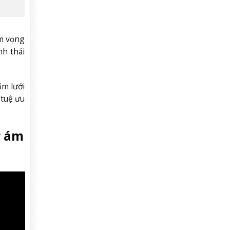
am vọng
h thái
ấm lưới
 tuệ ưu
ỷ ám