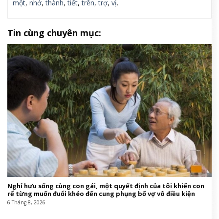
một
,
nhớ
,
thành
,
tiết
,
trên
,
trợ
,
vị
.
Tin cùng chuyên mục:
Nghỉ hưu sống cùng con gái, một quyết định của tôi khiến con
rể từng muốn đuổi khéo đến cung phụng bố vợ vô điều kiện
6 Tháng 8, 2026