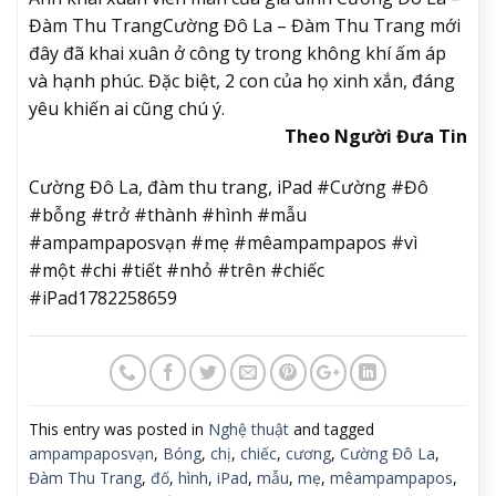
Đàm Thu Trang
Cường Đô La – Đàm Thu Trang mới
đây đã khai xuân ở công ty trong không khí ấm áp
và hạnh phúc. Đặc biệt, 2 con của họ xinh xắn, đáng
yêu khiến ai cũng chú ý.
Theo Người Đưa Tin
Cường Đô La, đàm thu trang, iPad #Cường #Đô
#bỗng #trở #thành #hình #mẫu
#ampampaposvạn #mẹ #mêampampapos #vì
#một #chi #tiết #nhỏ #trên #chiếc
#iPad1782258659
This entry was posted in
Nghệ thuật
and tagged
ampampaposvạn
,
Bóng
,
chị
,
chiếc
,
cương
,
Cường Đô La
,
Đàm Thu Trang
,
đố
,
hình
,
iPad
,
mẫu
,
mẹ
,
mêampampapos
,