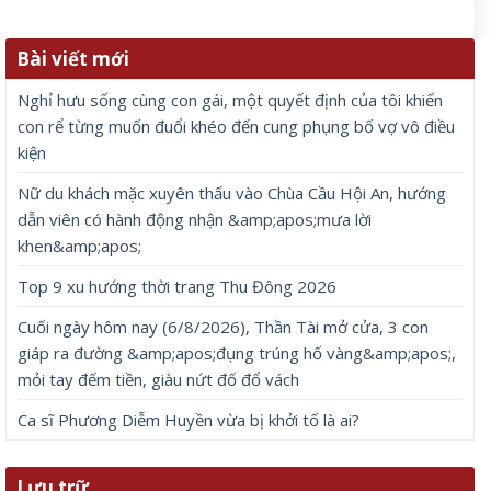
Bài viết mới
Nghỉ hưu sống cùng con gái, một quyết định của tôi khiến
con rể từng muốn đuổi khéo đến cung phụng bố vợ vô điều
kiện
Nữ du khách mặc xuyên thấu vào Chùa Cầu Hội An, hướng
dẫn viên có hành động nhận &amp;apos;mưa lời
khen&amp;apos;
Top 9 xu hướng thời trang Thu Đông 2026
Cuối ngày hôm nay (6/8/2026), Thần Tài mở cửa, 3 con
giáp ra đường &amp;apos;đụng trúng hố vàng&amp;apos;,
mỏi tay đếm tiền, giàu nứt đố đổ vách
Ca sĩ Phương Diễm Huyền vừa bị khởi tố là ai?
Lưu trữ