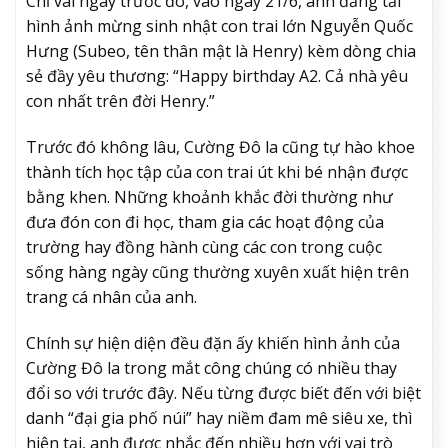
Chỉ vài ngày trước đó, vào ngày 21/6, anh đăng tải
hình ảnh mừng sinh nhật con trai lớn Nguyễn Quốc
Hưng (Subeo, tên thân mật là Henry) kèm dòng chia
sẻ đầy yêu thương: “Happy birthday A2. Cả nhà yêu
con nhất trên đời Henry.”
Trước đó không lâu, Cường Đô la cũng tự hào khoe
thành tích học tập của con trai út khi bé nhận được
bằng khen. Những khoảnh khắc đời thường như
đưa đón con đi học, tham gia các hoạt động của
trường hay đồng hành cùng các con trong cuộc
sống hàng ngày cũng thường xuyên xuất hiện trên
trang cá nhân của anh.
Chính sự hiện diện đều đặn ấy khiến hình ảnh của
Cường Đô la trong mắt công chúng có nhiều thay
đổi so với trước đây. Nếu từng được biết đến với biệt
danh “đại gia phố núi” hay niềm đam mê siêu xe, thì
hiện tại, anh được nhắc đến nhiều hơn với vai trò