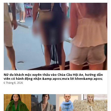
Nữ du khách mặc xuyên thấu vào Chùa Cầu Hội An, hướng dẫn
viên có hành động nhận &amp;apos;mưa lời khen&amp;apos;
6 Tháng 8, 2026