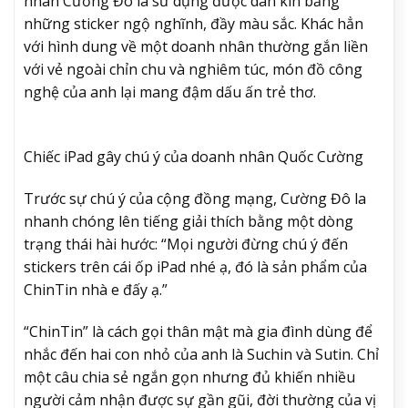
nhân Cường Đô la sử dụng được dán kín bằng
những sticker ngộ nghĩnh, đầy màu sắc. Khác hẳn
với hình dung về một doanh nhân thường gắn liền
với vẻ ngoài chỉn chu và nghiêm túc, món đồ công
nghệ của anh lại mang đậm dấu ấn trẻ thơ.
Chiếc iPad gây chú ý của doanh nhân Quốc Cường
Trước sự chú ý của cộng đồng mạng, Cường Đô la
nhanh chóng lên tiếng giải thích bằng một dòng
trạng thái hài hước: “Mọi người đừng chú ý đến
stickers trên cái ốp iPad nhé ạ, đó là sản phẩm của
ChinTin nhà e đấy ạ.”
“ChinTin” là cách gọi thân mật mà gia đình dùng để
nhắc đến hai con nhỏ của anh là Suchin và Sutin. Chỉ
một câu chia sẻ ngắn gọn nhưng đủ khiến nhiều
người cảm nhận được sự gần gũi, đời thường của vị