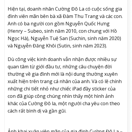
Hiện tại, doanh nhân Cường Đô La có cuộc sống gia
đình viên mãn bên bà xã Đàm Thu Trang và các con.
Anh có ba người con gồm Nguyễn Quốc Hưng
(Henry – Subeo, sinh năm 2010, con chung với Hồ
Ngọc Hà), Nguyễn Tuệ San (Suchin, sinh năm 2020)
và Nguyễn Đăng Khôi (Sutin, sinh năm 2023).
Dù công việc kinh doanh vẫn nhận được nhiều sự
quan tâm từ giới đầu tư, những câu chuyện đời
thường về gia đình mới là nội dung thường xuyên
xuất hiện trên trang cá nhân của anh. Và có lẽ chính
những chi tiết nhỏ như chiếc iPad đầy sticker của
con đã giúp công chúng nhìn thấy một hình ảnh
khác của Cường Đô la, một người cha yêu con theo
cách rất bình dị và gần gũi.
Ảnh khai xuân viên mãn của gia đình Cường Đô La –