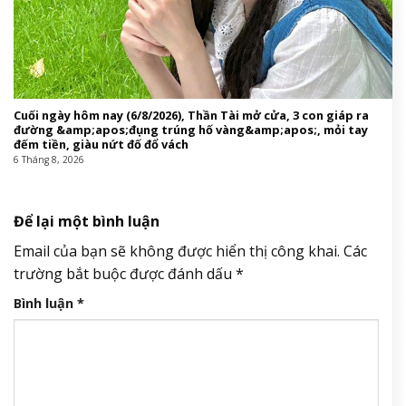
Cuối ngày hôm nay (6/8/2026), Thần Tài mở cửa, 3 con giáp ra
đường &amp;apos;đụng trúng hố vàng&amp;apos;, mỏi tay
đếm tiền, giàu nứt đố đổ vách
6 Tháng 8, 2026
Để lại một bình luận
Email của bạn sẽ không được hiển thị công khai.
Các
trường bắt buộc được đánh dấu
*
Bình luận
*