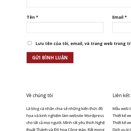
Tên
*
Email
*
Lưu tên của tôi, email, và trang web trong trì
Về chúng tôi
Liên kết
Là blog cá nhân chia sẻ những kiến thức đồ
Mẫu web t
họa và kinh nghiệm làm website Wordpress
Thiết kế w
cho tất cả mọi người. Mình rất yêu thích Nghệ
Thiết kế w
thuật Thánh và Đồ họa Công giáo. Rất mong
Dịch vụ In