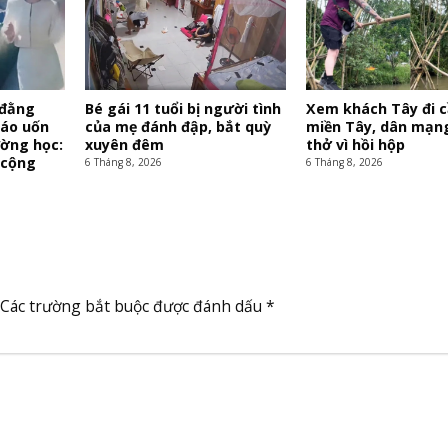
 đằng
Bé gái 11 tuổi bị người tình
Xem khách Tây đi c
iáo uốn
của mẹ đánh đập, bắt quỳ
miền Tây, dân mạng
ường học:
xuyên đêm
thở vì hồi hộp
n cộng
6 Tháng 8, 2026
6 Tháng 8, 2026
Các trường bắt buộc được đánh dấu
*