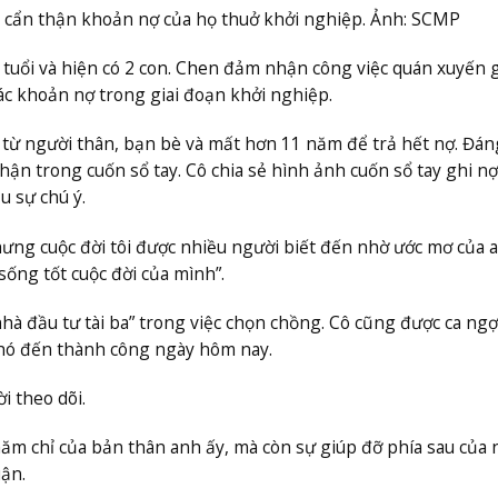
p cẩn thận khoản nợ của họ thuở khởi nghiệp. Ảnh: SCMP
 tuổi và hiện có 2 con. Chen đảm nhận công việc quán xuyến g
các khoản nợ trong giai đoạn khởi nghiệp.
từ người thân, bạn bè và mất hơn 11 năm để trả hết nợ. Đán
ận trong cuốn sổ tay. Cô chia sẻ hình ảnh cuốn sổ tay ghi nợ
u sự chú ý.
hưng cuộc đời tôi được nhiều người biết đến nhờ ước mơ của a
sống tốt cuộc đời của mình”.
à đầu tư tài ba” trong việc chọn chồng. Cô cũng được ca ngợi
khó đến thành công ngày hôm nay.
i theo dõi.
m chỉ của bản thân anh ấy, mà còn sự giúp đỡ phía sau của 
ận.