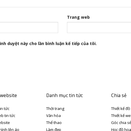
Trang web
nh duyệt này cho lần bình luận kế tiếp của tôi.
 website
Danh mục tin tức
Chia sẻ
in tức
Thời trang
Thiết kế đồ
eb tin tức
Văn hóa
Thiết kế we
ebsite
Thể thao
Góc chia s
 hình lên áo
Làm đẹp
Học đồ họ