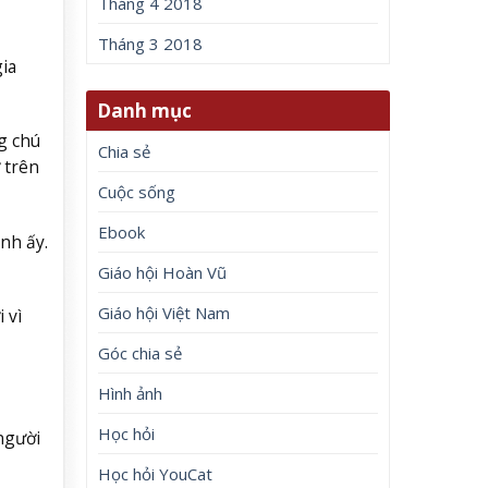
Tháng 4 2018
Tháng 3 2018
ia
Danh mục
g chú
Chia sẻ
 trên
Cuộc sống
Ebook
nh ấy.
Giáo hội Hoàn Vũ
Giáo hội Việt Nam
 vì
Góc chia sẻ
Hình ảnh
Học hỏi
người
Học hỏi YouCat