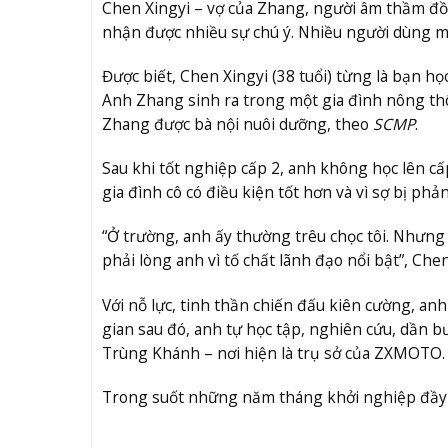
Chen Xingyi – vợ của Zhang, người âm thầm đồ
nhận được nhiều sự chú ý. Nhiều người dùng m
Được biết, Chen Xingyi (38 tuổi) từng là bạn h
Anh Zhang sinh ra trong một gia đình nông th
Zhang được bà nội nuôi dưỡng, theo
SCMP
.
Sau khi tốt nghiệp cấp 2, anh không học lên cấ
gia đình cô có điều kiện tốt hơn và vì sợ bị ph
“Ở trường, anh ấy thường trêu chọc tôi. Nhưng 
phải lòng anh vì tố chất lãnh đạo nổi bật”, Chen
Với nỗ lực, tinh thần chiến đấu kiên cường, a
gian sau đó, anh tự học tập, nghiên cứu, dần bư
Trùng Khánh – nơi hiện là trụ sở của ZXMOTO.
Trong suốt những năm tháng khởi nghiệp đầy k