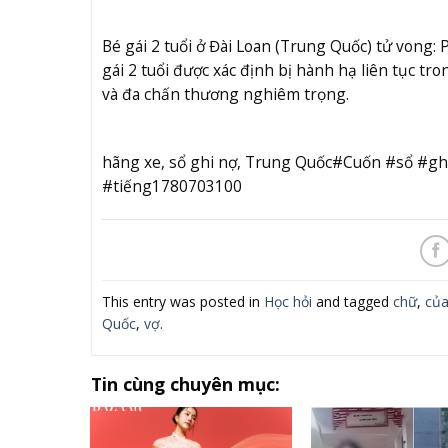
Bé gái 2 tuổi ở Đài Loan (Trung Quốc) tử vong:
gái 2 tuổi được xác định bị hành hạ liên tục tr
và đa chấn thương nghiêm trọng.
hãng xe, sổ ghi nợ, Trung Quốc#Cuốn #sổ #g
#tiếng1780703100
This entry was posted in
Học hỏi
and tagged
chữ
,
củ
Quốc
,
vợ
.
Tin cùng chuyên mục: