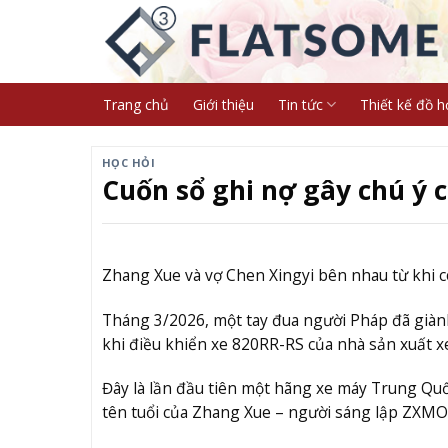
Skip
to
content
Trang chủ
Giới thiệu
Tin tức
Thiết kế đồ h
HỌC HỎI
Cuốn sổ ghi nợ gây chú ý 
Zhang Xue và vợ Chen Xingyi bên nhau từ khi c
Tháng 3/2026, một tay đua người Pháp đã giành
khi điều khiển xe 820RR-RS của nhà sản xuất
Đây là lần đầu tiên một hãng xe máy Trung Quố
tên tuổi của Zhang Xue – người sáng lập ZXMO