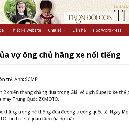
ọa
Thiết kế website
Chia sẻ
Liên hệ
Học WordPress
của vợ ông chủ hãng xe nổi tiếng
òn trẻ. Ảnh: SCMP
 2 chiến thắng chặng đua trong Giải vô địch Superbike thế g
 xe máy Trung Quốc ZXMOTO.
c thắng trong hệ thống đua đường trường quốc tế. Ngay lập 
TO thu hút sự quan tâm của dư luận.