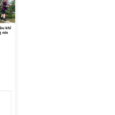
ầu khỉ
 nín