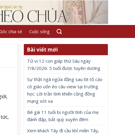
Góc chia sẻ
Cuộc sống
Bài viết mới
Tử vi 12 con giáp thứ Sáu ngày
7/8/2026: 5 tuổi được tuyên dương
Sự thật ngã ngửa đằng sau lời tố cáo
cô giáo uốn éo câu view tại trường
học: Lời trần tình khiến cộng đồng
iới,
mạng xót xa
Bé gái 11 tuổi bị người tình của mẹ
tức,
đánh đập, bắt quỳ xuyên đêm
Xem khách Tây đi cầu khỉ miền Tây,