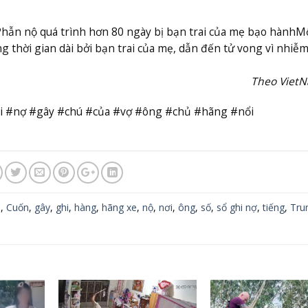
 Phẫn nộ quá trình hơn 80 ngày bị bạn trai của mẹ bạo hành
Mộ
ong thời gian dài bởi bạn trai của mẹ, dẫn đến tử vong vì nhiễ
Theo Viet
hi #nợ #gây #chú #của #vợ #ông #chủ #hãng #nổi
a
,
Cuốn
,
gây
,
ghi
,
hàng
,
hãng xe
,
nộ
,
nơi
,
ông
,
số
,
sổ ghi nợ
,
tiếng
,
Tru