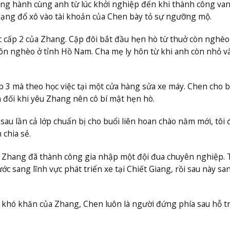
ng hành cùng anh từ lúc khởi nghiệp đến khi thành công van
ạng đổ xô vào tài khoản của Chen bày tỏ sự ngưỡng mộ.
ọc cấp 2 của Zhang. Cặp đôi bắt đầu hẹn hò từ thuở còn nghèo
ôn nghèo ở tỉnh Hồ Nam. Cha mẹ ly hôn từ khi anh còn nhỏ v
p 3 mà theo học việc tại một cửa hàng sửa xe máy. Chen cho b
ản đối khi yêu Zhang nên cô bí mật hẹn hò.
sau lần cả lớp chuẩn bị cho buổi liên hoan chào năm mới, tôi 
 chia sẻ.
nh Zhang đã thành công gia nhập một đội đua chuyên nghiệp. 
ớc sang lĩnh vực phát triển xe tại Chiết Giang, rồi sau này sa
hó khăn của Zhang, Chen luôn là người đứng phía sau hỗ tr