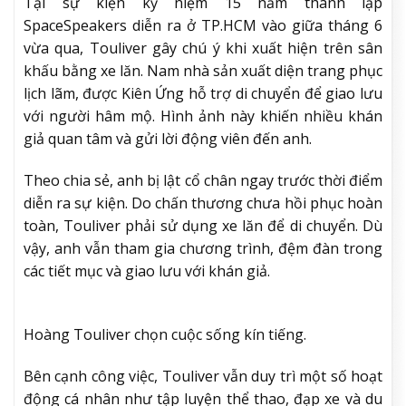
Tại sự kiện kỷ niệm 15 năm thành lập
SpaceSpeakers diễn ra ở TP.HCM vào giữa tháng 6
vừa qua, Touliver gây chú ý khi xuất hiện trên sân
khấu bằng xe lăn. Nam nhà sản xuất diện trang phục
lịch lãm, được Kiên Ứng hỗ trợ di chuyển để giao lưu
với người hâm mộ. Hình ảnh này khiến nhiều khán
giả quan tâm và gửi lời động viên đến anh.
Theo chia sẻ, anh bị lật cổ chân ngay trước thời điểm
diễn ra sự kiện. Do chấn thương chưa hồi phục hoàn
toàn, Touliver phải sử dụng xe lăn để di chuyển. Dù
vậy, anh vẫn tham gia chương trình, đệm đàn trong
các tiết mục và giao lưu với khán giả.
Hoàng Touliver chọn cuộc sống kín tiếng.
Bên cạnh công việc, Touliver vẫn duy trì một số hoạt
động cá nhân như tập luyện thể thao, đạp xe và du