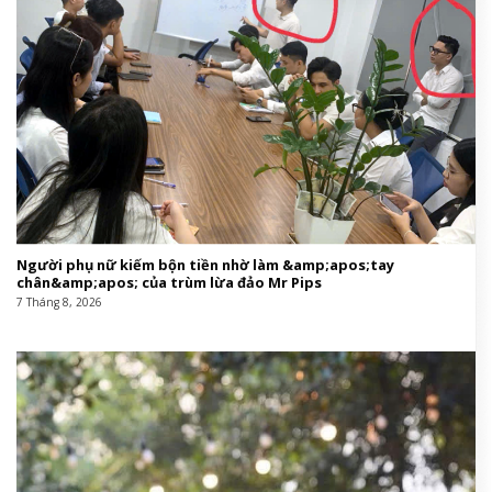
Người phụ nữ kiếm bộn tiền nhờ làm &amp;apos;tay
chân&amp;apos; của trùm lừa đảo Mr Pips
7 Tháng 8, 2026