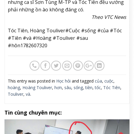
nhưng ca sĩ Sơn Tùng M-TP và Tóc Tiên đều vướng
phải những ồn ào không đáng có.
Theo VTC News
Tóc Tiên, Hoàng Touliver#Cuộc #sống #của #Tóc
#Tiên #và #Hoàng #Touliver #sau
#hôn1782607320
This entry was posted in
Học hỏi
and tagged
của
,
cuộc
,
hoàng
,
Hoàng Touliver
,
hơn
,
sâu
,
sống
,
tiền
,
tốc
,
Tóc Tiên
,
Touliver
,
và
.
Tin cùng chuyên mục: