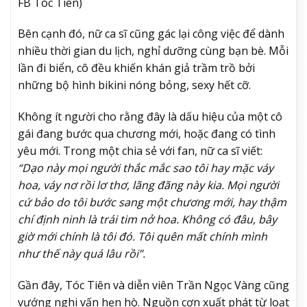
FB Tóc Tiên)
Bên cạnh đó, nữ ca sĩ cũng gác lại công việc để dành
nhiều thời gian du lịch, nghỉ dưỡng cùng bạn bè. Mỗi
lần đi biển, cô đều khiến khán giả trầm trồ bởi
những bộ hình bikini nóng bỏng, sexy hết cỡ.
Không ít người cho rằng đây là dấu hiệu của một cô
gái đang bước qua chương mới, hoặc đang có tình
yêu mới. Trong một chia sẻ với fan, nữ ca sĩ viết:
“Dạo này mọi người thắc mắc sao tôi hay mặc váy
hoa, váy nơ rồi lơ thơ, lãng đãng này kia. Mọi người
cứ bảo do tôi bước sang một chương mới, hay thậm
chí định ninh là trái tim nở hoa. Không có đâu, bây
giờ mới chính là tôi đó. Tôi quên mất chính mình
như thế này quá lâu rồi”.
Gần đây, Tóc Tiên và diễn viên Trần Ngọc Vàng cũng
vướng nghi vấn hẹn hò. Nguồn cơn xuất phát từ loạt