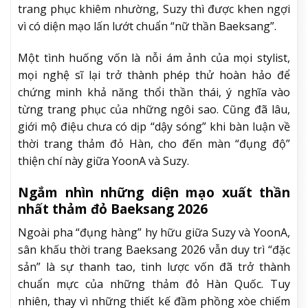
trang phục khiêm nhường, Suzy thì được khen ngợi
vì có diện mạo lấn lướt chuẩn “nữ thần Baeksang”.
Một tình huống vốn là nỗi ám ảnh của mọi stylist,
mọi nghệ sĩ lại trở thành phép thử hoàn hảo để
chứng minh khả năng thổi thần thái, ý nghĩa vào
từng trang phục của những ngôi sao. Cũng đã lâu,
giới mộ điệu chưa có dịp “dậy sóng” khi bàn luận về
thời trang thảm đỏ Hàn, cho đến màn “đụng độ”
thiện chí này giữa YoonA và Suzy.
Ngắm nhìn những diện mạo xuất thần
nhất thảm đỏ Baeksang 2026
Ngoài pha “đụng hàng” hy hữu giữa Suzy và YoonA,
sân khấu thời trang Baeksang 2026 vẫn duy trì “đặc
sản” là sự thanh tao, tinh lược vốn đã trở thành
chuẩn mực của những thảm đỏ Hàn Quốc. Tuy
nhiên, thay vì những thiết kế đầm phồng xòe chiếm