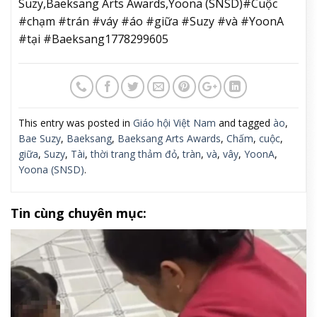
Suzy,Baeksang Arts Awards,Yoona (SNSD)#Cuộc
#chạm #trán #váy #áo #giữa #Suzy #và #YoonA
#tại #Baeksang1778299605
This entry was posted in
Giáo hội Việt Nam
and tagged
ào
,
Bae Suzy
,
Baeksang
,
Baeksang Arts Awards
,
Chấm
,
cuộc
,
giữa
,
Suzy
,
Tài
,
thời trang thảm đỏ
,
tràn
,
và
,
vây
,
YoonA
,
Yoona (SNSD)
.
Tin cùng chuyên mục: