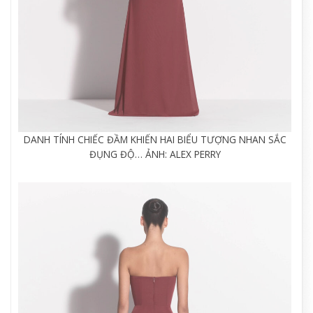
DANH TÍNH CHIẾC ĐẦM KHIẾN HAI BIỂU TƯỢNG NHAN SẮC
ĐỤNG ĐỘ… ẢNH: ALEX PERRY