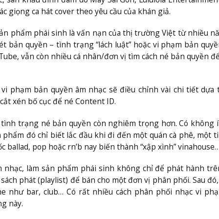
ác giọng ca hát cover theo yêu cầu của khán giả.
 phẩm phái sinh là vấn nạn của thị trường Việt từ nhiều n
ét bản quyền – tình trạng “lách luật” hoặc vi phạm bản quy
Tube, vẫn còn nhiều cá nhân/đơn vị tìm cách né bản quyền để
 vi phạm bản quyền âm nhạc sẽ điều chỉnh vài chi tiết dựa 
 cắt xén bố cục để né Content ID.
x, tình trạng né bản quyền còn nghiêm trọng hơn. Có không 
 phẩm đó chỉ biết lắc đầu khi đi đến một quán cà phê, một t
c ballad, pop hoặc rn’b nay biến thành “xập xình” vinahouse
 nhạc, làm sản phẩm phái sinh không chỉ để phát hành trê
sách phát (playlist) để bán cho một đơn vị phân phối. Sau đó,
ne như bar, club… Có rất nhiều cách phân phối nhạc vi p
ng này.