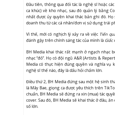
Đầu tiên, thông qua đối tác là nghệ sĩ hoặc cá
ca khúc) về kho nhạc, sau đó quản lý bằng Co
nhất được ủy quyền khai thác bản ghi đó. Họ
doanh thu từ các cá nhân/đơn vị sử dụng trái p
Vì thế, mới có nghịch lý xảy ra về việc
Tiến qu
đánh gậy trên chính sáng tác của mình là
Giấc 
BH Media khai thác rất mạnh ở ngạch nhạc bo
nhạc “đỏ”. Họ có đội ngũ A&R (Artists & Reper
Media có thực hiện đúng quyền và nghĩa vụ k
nghệ sĩ thế nào, đây là dấu hỏi chấm lớn.
Điều thứ 2, BH Media đứng sau một hệ sinh th
là Mây Bae, giọng ca được yêu thích trên TikTo
chuẩn, BH Media sẽ đứng ra xin (mua) tác quyề
cover. Sau đó, BH Media sẽ khai thác ở đâu, ăn
số lớn.