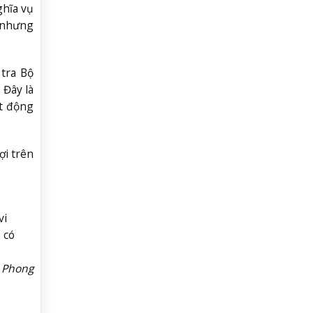
ghĩa vụ
g nhưng
tra Bộ
 Đây là
ạt động
ợi trên
vi
 có
 Phong