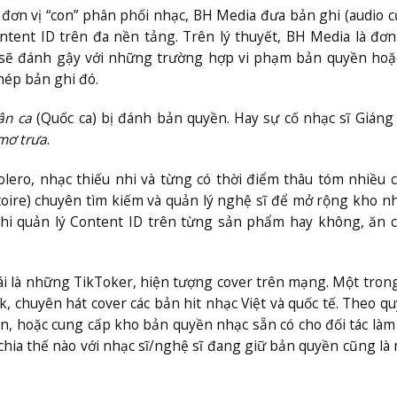
c đơn vị “con” phân phối nhạc, BH Media đưa bản ghi (audio 
ntent ID trên đa nền tảng. Trên lý thuyết, BH Media là đơn
 sẽ đánh gậy với những trường hợp vi phạm bản quyền hoặ
hép bản ghi đó.
ân ca
(Quốc ca) bị đánh bản quyền. Hay sự cố nhạc sĩ Giáng
mơ trưa
.
lero, nhạc thiếu nhi và từng có thời điểm thâu tóm nhiều 
toire) chuyên tìm kiếm và quản lý nghệ sĩ để mở rộng kho n
hi quản lý Content ID trên từng sản phẩm hay không, ăn c
ái là những TikToker, hiện tượng cover trên mạng. Một tron
k, chuyên hát cover các bản hit nhạc Việt và quốc tế. Theo qu
n, hoặc cung cấp kho bản quyền nhạc sẵn có cho đối tác làm
 chia thế nào với nhạc sĩ/nghệ sĩ đang giữ bản quyền cũng là