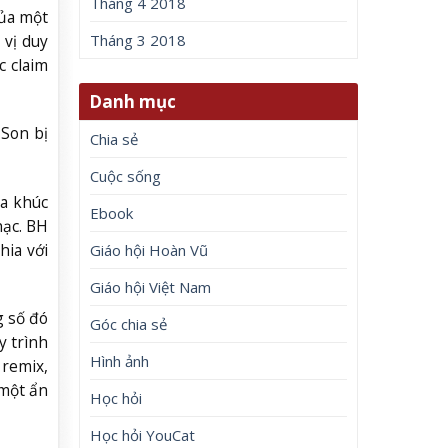
Tháng 4 2018
của một
 vị duy
Tháng 3 2018
c claim
Danh mục
 Son bị
Chia sẻ
Cuộc sống
ca khúc
Ebook
hạc. BH
hia với
Giáo hội Hoàn Vũ
Giáo hội Việt Nam
g số đó
Góc chia sẻ
y trình
Hình ảnh
 remix,
 một ẩn
Học hỏi
Học hỏi YouCat