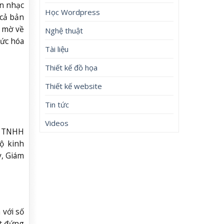
ện nhạc
Học Wordpress
 cả bản
p mờ về
Nghệ thuật
hức hóa
Tài liệu
Thiết kế đồ họa
Thiết kế website
Tin tức
Videos
y TNHH
ộ kinh
y, Giám
 với số
nt đứng