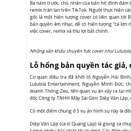
Ba năm trước, chủ nhân của bản hit đình đám
remix tràn lan trên TikTok. Người thực hiện cá
gốc là một hiện tượng cover có liên quan tới
bản quyền âm nhạc, dễ có hiện tượng “cá lớn n
việc cover, remix và thu lợi bất chính.
Những sân khấu chuyên hát cover như Lululola 
Lỗ hổng bản quyền tác giả,
Cơ quan điều tra đã khởi tố Nguyễn Hải Bì
Lululola Entertainment; Nguyễn Minh Đức, 
doanh Thông Zeo, liên quan vụ án xảy ra tại
đốc Công ty TNHH Mây Sài Gòn; Diệp Văn Lập, 
Có một điểm chung ở 5 vụ án hình sự này là đều
Diệp Văn Lập (ca sĩ Quang Lập) là giọng ca chu
lượng nhiều bậc nhất thị trường. Các đêm nhạ