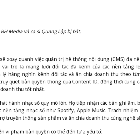
BH Media và ca sĩ Quang Lập bị bắt.
ẽ xoay quanh việc quản trị hệ thống nội dung (CMS) đa n
i vai trò là mạng lưới đối tác đa kênh của các nền tảng 
 lý hàng nghìn kênh đối tác và ăn chia doanh thu theo từ
 truy quét bản quyền thông qua Content ID, đồng thời cung c
 doanh thu tốt nhất.
hát hành nhạc số quy mô lớn. Họ tiếp nhận các bản ghi âm, 
ác nền tảng nhạc số như Spotify, Apple Music. Trách nhiệm
 trợ truyền thông sản phẩm và ăn chia doanh thu cùng nghệ sĩ
n vi phạm bản quyền có thể đến từ 2 yếu tố: