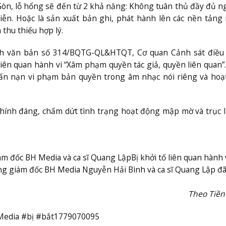
 Gòn, lỗ hổng sẽ đến từ 2 khả năng: Không tuân thủ đầy đủ n
diễn. Hoặc là sản xuất bản ghi, phát hành lên các nền tản
thu thiếu hợp lý.
nh văn bản số 314/BQTG-QL&HTQT, Cơ quan Cảnh sát điều 
iên quan hành vi “Xâm phạm quyền tác giả, quyền liên quan”.
 vấn nạn vi phạm bản quyền trong âm nhạc nói riêng và ho
chính đáng, chấm dứt tình trạng hoạt động mập mờ và trục l
ám đốc BH Media và ca sĩ Quang Lập
Bị khởi tố liên quan hành 
ng giám đốc BH Media Nguyễn Hải Bình và ca sĩ Quang Lập đã
Theo Tiền
Media #bị #bắt1779070095