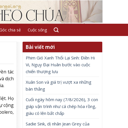
Góc chia sẻ
Cuộc sống
Bài viết mới
Phim Gió Xanh Thổi Lại Sinh: Điền Hi
Vi, Ngụy Đại Huân bước vào cuộc
chiến thượng lưu
yền tác
và dịch
Xuân Son và giá trị vượt xa những
a.
bàn thắng
iệt. Họ
Cuối ngày hôm nay (7/8/2026), 3 con
sự cộng
giáp vận trình như cá chép hóa rồng,
bolero,
giàu có lên bất chấp
Sadie Sink, dị nhân Jean Grey của