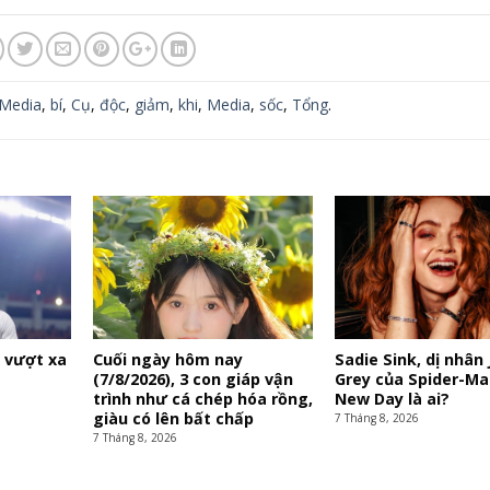
Media
,
bí
,
Cụ
,
độc
,
giảm
,
khi
,
Media
,
sốc
,
Tổng
.
ị vượt xa
Cuối ngày hôm nay
Sadie Sink, dị nhân
(7/8/2026), 3 con giáp vận
Grey của Spider-Ma
trình như cá chép hóa rồng,
New Day là ai?
giàu có lên bất chấp
7 Tháng 8, 2026
7 Tháng 8, 2026