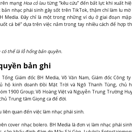
 trên mạng
Hoa cỏ lau
từng “kêu cứu” đến bất lực khi xuất hi
c bản nhạc phái sinh gây sốt trên TikTok, thậm chí làm lu mờ
 BH Media. Đây chỉ là một trong những ví dụ ở giai đoạn mậ
uốt cá bé” dựa trên việc nắm trong tay nhiều cách để hợp t
có thể là lỗ hổng bản quyền.
 quyền bản ghi
nh, Tổng Giám đốc BH Media, Võ Văn Nam, Giám đốc Công t
chủ hộ kinh doanh Đồi Mặt Trời và Ngô Thanh Tùng, chủ h
 nhóm 1900 Group; Võ Hoàng Việt và Nguyễn Trung Trường Hu
chủ Trung tâm Giọng ca để đời.
 liên quan đến việc làm nhạc phái sinh.
yên cover nhạc bolero. BH Media là đơn vị làm nhạc phái sinh
c, sân khấu đình đám do Mây Sài Gòn, Lululola Entertainme