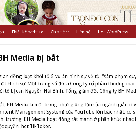
ọa
Thiết kế website
Chia sẻ
Liên hệ
Học WordPress
BH Media bị bắt
g an đồng loạt khởi tố 5 vụ án hình sự về tội “Xâm phạm qu
 luật Hình sự. Một trong số đó là Công ty cổ phần thương mại 
ởi tố bị can Nguyễn Hải Bình, Tổng giám đốc Công ty BH Medi
t, BH Media là một trong những ông lớn của ngành giải trí V
ontent Management System) của YouTube lớn bậc nhất, có 
thị trường. BH Media hoạt động rất mạnh ở phân khúc nhạc 
ộc quyền, hot TikToker.