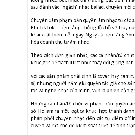
sau đánh vào “ngách” nhạc ballad, chuyên mời c
Chuyên xâm phạm bản quyền âm nhạc từ các sản
Khi TikTok – nền tảng thủng lỗ chỗ về truy qu
khai xuất hiện mỗi ngày. Ngay cả nền tảng You
hóa doanh thu từ âm nhạc.
Theo cách đơn giản nhất, các cá nhân/tổ chức
khúc gốc để “lách luật” như: thay đổi giọng hát,
Với các sản phẩm phái sinh là cover hay remi
sĩ, những người nắm giữ quyền tác giả cho sản
tóc và nghe nhạc của mình, vốn là phiên bản gố
Những cá nhân/tổ chức vi phạm bản quyền âm
số. Họ làm ra một loạt ca khúc, hợp thành danh 
phân phối chuyển nhạc đến các tụ điểm offli
quyền và rất khó để kiểm soát triệt để tình trạ