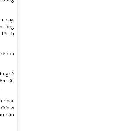
ăm nay.
ền công
 tối ưu
trên ca
ít nghệ
iệm cắt
…
n nhạc
 đơn vị
hạm bản