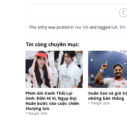
This entry was posted in
Học hỏi
and tagged
bất
,
BH 
Tin cùng chuyên mục:
Phim Gió Xanh Thổi Lại
Xuân Son và giá tr
Sinh: Điền Hi Vi, Ngụy Đại
những bàn thắng
Huân bước vào cuộc chiến
7 Tháng 8, 2026
thượng lưu
7 Tháng 8, 2026