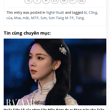
This entry was posted in
Nghệ thuật
and tagged
bí
,
Công
,
của
,
khai
,
mắt
,
MTP
,
Sơn
,
Sơn Tùng M-TP
,
Tùng
.
Tin cùng chuyên mục:
Hoắc Tiên Cô của phim Cửu Môn được đo ni đóng giày cho Trần