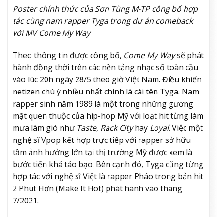
Poster chính thức của Sơn Tùng M-TP công bố hợp
tác cùng nam rapper Tyga trong dự án comeback
với MV Come My Way
Theo thông tin được công bố,
Come My Way
sẽ phát
hành đồng thời trên các nền tảng nhạc số toàn cầu
vào lúc 20h ngày 28/5 theo giờ Việt Nam. Điều khiến
netizen chú ý nhiều nhất chính là cái tên Tyga. Nam
rapper sinh năm 1989 là một trong những gương
mặt quen thuộc của hip-hop Mỹ với loạt hit từng làm
mưa làm gió như
Taste
,
Rack City
hay
Loyal
. Việc một
nghệ sĩ Vpop kết hợp trực tiếp với rapper sở hữu
tầm ảnh hưởng lớn tại thị trường Mỹ được xem là
bước tiến khá táo bạo. Bên cạnh đó, Tyga cũng từng
hợp tác với nghệ sĩ Việt là rapper Pháo trong bản hit
2 Phút Hơn (Make It Hot) phát hành vào tháng
7/2021.