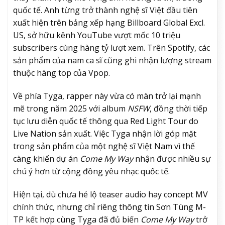
quốc tế. Anh từng trở thành nghệ sĩ Việt đầu tiên
xuất hiện trên bảng xếp hạng Billboard Global Excl.
US, sở hữu kênh YouTube vượt mốc 10 triệu
subscribers cùng hàng tỷ lượt xem. Trên Spotify, các
sản phẩm của nam ca sĩ cũng ghi nhận lượng stream
thuộc hàng top của Vpop.
Về phía Tyga, rapper này vừa có màn trở lại mạnh
mẽ trong năm 2025 với album
NSFW
, đồng thời tiếp
tục lưu diễn quốc tế thông qua Red Light Tour do
Live Nation sản xuất. Việc Tyga nhận lời góp mặt
trong sản phẩm của một nghệ sĩ Việt Nam vì thế
càng khiến dự án
Come My Way
nhận được nhiều sự
chú ý hơn từ cộng đồng yêu nhạc quốc tế.
Hiện tại, dù chưa hé lộ teaser audio hay concept MV
chính thức, nhưng chỉ riêng thông tin Sơn Tùng M-
TP kết hợp cùng Tyga đã đủ biến
Come My Way
trở