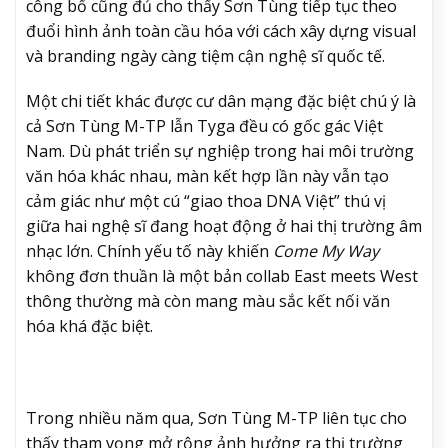
công bố cũng đủ cho thấy Sơn Tùng tiếp tục theo
đuổi hình ảnh toàn cầu hóa với cách xây dựng visual
và branding ngày càng tiệm cận nghệ sĩ quốc tế.
Một chi tiết khác được cư dân mạng đặc biệt chú ý là
cả Sơn Tùng M-TP lẫn Tyga đều có gốc gác Việt
Nam. Dù phát triển sự nghiệp trong hai môi trường
văn hóa khác nhau, màn kết hợp lần này vẫn tạo
cảm giác như một cú “giao thoa DNA Việt” thú vị
giữa hai nghệ sĩ đang hoạt động ở hai thị trường âm
nhạc lớn. Chính yếu tố này khiến
Come My Way
không đơn thuần là một bản collab East meets West
thông thường mà còn mang màu sắc kết nối văn
hóa khá đặc biệt.
Trong nhiều năm qua, Sơn Tùng M-TP liên tục cho
thấy tham vọng mở rộng ảnh hưởng ra thị trường