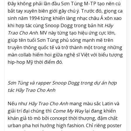
Đây không phải lần đầu
Sơn Tùng M-TP
tạo nên cú
bắt tay xuyên biên giới gây chú ý. Trước đó, giọng ca
sinh năm 1994 từng khiến làng nhạc châu Á xôn xao
khi hợp tác cùng
Snoop Dogg
trong bản hit
Hãy
Trao Cho Anh
. MV này từng tạo hiệu ứng cực lớn,
giúp tên tuổi Sơn Tùng phủ sóng mạnh mẽ trên
truyền thông quốc tế và trở thành một trong những
màn collab hiếm hoi giữa nghệ sĩ Việt với biểu tượng
hip-hop Mỹ thời điểm đó.
Sơn Tùng và rapper Snoop Dogg trong dự án hợp
tác Hãy Trao Cho Anh
Nếu như
Hãy Trao Cho Anh
mang màu sắc Latin và
giải trí đại chúng thì
Come My Way
lại đang khiến
khán giả tò mò bởi concept thời thượng, đậm chất
urban pha hơi hướng high fashion. Chỉ riêng poster