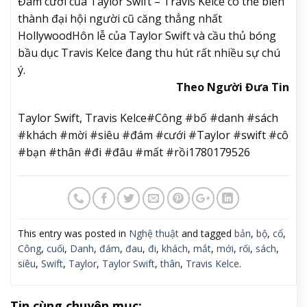
Đám cưới của Taylor Swift – Travis Kelce có thể biến
thành đại hội người cũ căng thẳng nhất
Hollywood
Hôn lễ của Taylor Swift và cầu thủ bóng
bầu dục Travis Kelce đang thu hút rất nhiều sự chú
ý.
Theo Người Đưa Tin
Taylor Swift, Travis Kelce#Công #bố #danh #sách
#khách #mời #siêu #đám #cưới #Taylor #swift #cô
#bạn #thân #đi #đâu #mất #rồi1780179526
This entry was posted in
Nghệ thuật
and tagged
bản
,
bộ
,
cổ
,
Công
,
cuối
,
Danh
,
đám
,
đau
,
đi
,
khách
,
mắt
,
mới
,
rối
,
sách
,
siêu
,
Swift
,
Taylor
,
Taylor Swift
,
thân
,
Travis Kelce
.
Tin cùng chuyên mục: