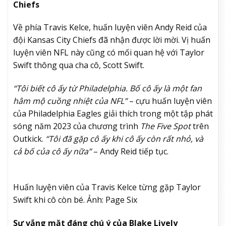
Chiefs
Về phía Travis Kelce, huấn luyện viên Andy Reid của
đội Kansas City Chiefs đã nhận được lời mời. Vị huấn
luyện viên NFL này cũng
có mối quan hệ với Taylor
Swift thông qua cha cô
, Scott Swift.
“Tôi biết cô ấy từ Philadelphia. Bố cô ấy là một fan
hâm mộ cuồng nhiệt của NFL”
– cựu huấn luyện viên
của Philadelphia Eagles giải thích trong một tập phát
sóng năm 2023 của chương trình
The Five Spot
trên
Outkick.
“Tôi đã gặp cô ấy khi cô ấy còn rất nhỏ, và
cả bố của cô ấy nữa”
– Andy Reid tiếp tục.
Huấn luyện viên của Travis Kelce từng gặp Taylor
Swift khi cô còn bé. Ảnh: Page Six
Sự vắng mặt đáng chú ý của Blake Lively