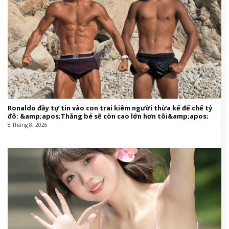
Ronaldo đầy tự tin vào con trai kiêm người thừa kế đế chế tỷ
đô: &amp;apos;Thằng bé sẽ còn cao lớn hơn tôi&amp;apos;
8 Tháng 8, 2026