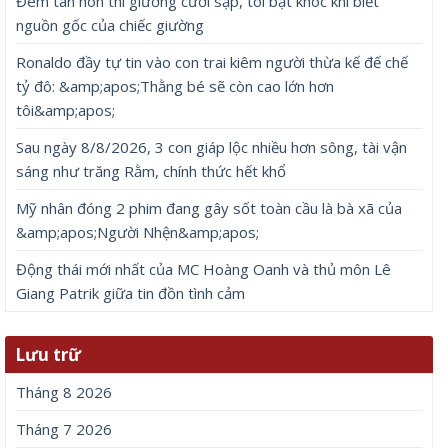
Đêm tân hôn thì giường cưới sập, tôi bật khóc khi biết
nguồn gốc của chiếc giường
Ronaldo đầy tự tin vào con trai kiêm người thừa kế đế chế
tỷ đô: &amp;apos;Thằng bé sẽ còn cao lớn hơn
tôi&amp;apos;
Sau ngày 8/8/2026, 3 con giáp lộc nhiều hơn sông, tài vận
sáng như trăng Rằm, chính thức hết khổ
Mỹ nhân đóng 2 phim đang gây sốt toàn cầu là bà xã của
&amp;apos;Người Nhện&amp;apos;
Động thái mới nhất của MC Hoàng Oanh và thủ môn Lê
Giang Patrik giữa tin đồn tình cảm
Lưu trữ
Tháng 8 2026
Tháng 7 2026