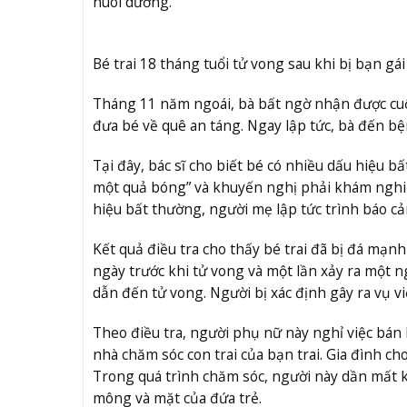
nuôi dưỡng.
Bé trai 18 tháng tuổi tử vong sau khi bị bạn gá
Tháng 11 năm ngoái, bà bất ngờ nhận được cuộc
đưa bé về quê an táng. Ngay lập tức, bà đến bệ
Tại đây, bác sĩ cho biết bé có nhiều dấu hiệu
một quả bóng” và khuyến nghị phải khám nghiệm
hiệu bất thường, người mẹ lập tức trình báo cả
Kết quả điều tra cho thấy bé trai đã bị đá mạn
ngày trước khi tử vong và một lần xảy ra một ng
dẫn đến tử vong. Người bị xác định gây ra vụ vi
Theo điều tra, người phụ nữ này nghỉ việc bá
nhà chăm sóc con trai của bạn trai. Gia đình c
Trong quá trình chăm sóc, người này dần mất k
mông và mặt của đứa trẻ.