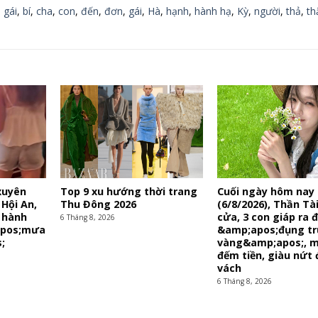
 gái
,
bí
,
cha
,
con
,
đến
,
đơn
,
gái
,
Hà
,
hạnh
,
hành hạ
,
Kỳ
,
người
,
thả
,
th
xuyên
Top 9 xu hướng thời trang
Cuối ngày hôm nay
Hội An,
Thu Đông 2026
(6/8/2026), Thần Tà
 hành
cửa, 3 con giáp ra
6 Tháng 8, 2026
apos;mưa
&amp;apos;đụng tr
;
vàng&amp;apos;, m
đếm tiền, giàu nứt 
vách
6 Tháng 8, 2026