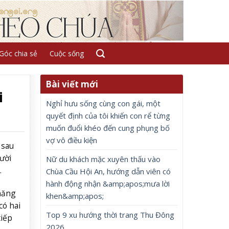
Góc chia sẻ
Cuộc sống
Bài viết mới
i
Nghỉ hưu sống cùng con gái, một
quyết định của tôi khiến con rể từng
muốn đuổi khéo đến cung phụng bố
vợ vô điều kiện
 sau
ười
Nữ du khách mặc xuyên thấu vào
.
Chùa Cầu Hội An, hướng dẫn viên có
hành động nhận &amp;apos;mưa lời
 năng
khen&amp;apos;
có hai
Top 9 xu hướng thời trang Thu Đông
tiếp
2026