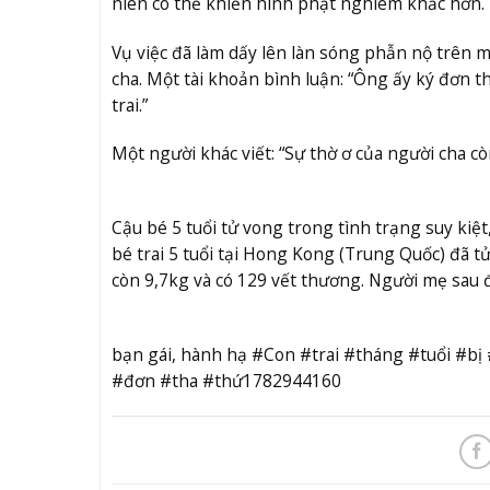
niên có thể khiến hình phạt nghiêm khắc hơn.
Vụ việc đã làm dấy lên làn sóng phẫn nộ trên m
cha. Một tài khoản bình luận: “Ông ấy ký đơn t
trai.”
Một người khác viết: “Sự thờ ơ của người cha c
Cậu bé 5 tuổi tử vong trong tình trạng suy kiệ
bé trai 5 tuổi tại Hong Kong (Trung Quốc) đã t
còn 9,7kg và có 129 vết thương. Người mẹ sau đ
bạn gái, hành hạ #Con #trai #tháng #tuổi #
#đơn #tha #thứ1782944160