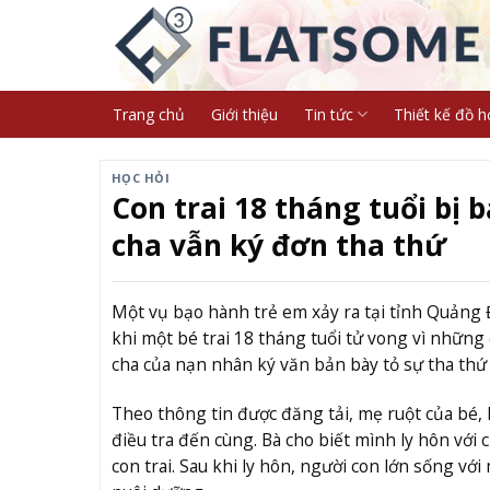
Skip
to
content
Trang chủ
Giới thiệu
Tin tức
Thiết kế đồ h
HỌC HỎI
Con trai 18 tháng tuổi bị
cha vẫn ký đơn tha thứ
Một vụ bạo hành trẻ em xảy ra tại tỉnh Quảng 
khi một bé trai 18 tháng tuổi tử vong vì những
cha của nạn nhân ký văn bản bày tỏ sự tha thứ đ
Theo thông tin được đăng tải, mẹ ruột của bé, 
điều tra đến cùng. Bà cho biết mình ly hôn vớ
con trai. Sau khi ly hôn, người con lớn sống với