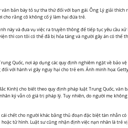
văn bản bày tỏ sự tha thứ đối với bạn gái. Ông Lý giải thích 
i cho rằng cô không cố ý làm hại đứa trẻ.
nh này và đưa vụ việc ra truyền thông để tiếp tục yêu cầu xử 
n thì con tôi có thể đã bị hỏa táng và người gây án có thể t
 Trung Quốc, nơi áp dụng các quy định nghiêm ngặt về bảo vệ 
ối với hành vi gây nguy hại cho trẻ em. Ảnh minh họa: Gett
Bắc Kinh) cho biết theo quy định pháp luật Trung Quốc, văn 
nhân ký vẫn có giá trị pháp lý. Tuy nhiên, do người mẹ khôn
 cái chết cho người khác bằng thủ đoạn đặc biệt tàn nhẫn có
 hoặc tử hình. Luật sư cũng nhận định việc nạn nhân là trẻ v