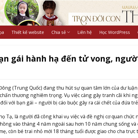
ọa
Thiết kế website
Chia sẻ
Liên hệ
Học WordPress
 bạn gái hành hạ đến tử vong, ngườ
Đông (Trung Quốc) đang thu hút sự quan tâm lớn của dư luận
 chấn thương nghiêm trọng. Vụ việc càng gây tranh cãi khi ng
ối với bạn gái – người bị cáo buộc gây ra cái chết của đứa trẻ
họ Tạ, là người đã công khai vụ việc và đề nghị cơ quan chức
i chồng vào tháng 4 năm ngoái sau hơn 10 năm chung sống và 
 mẹ, còn bé trai nhỏ mới 18 tháng tuổi được giao cho cha trực 