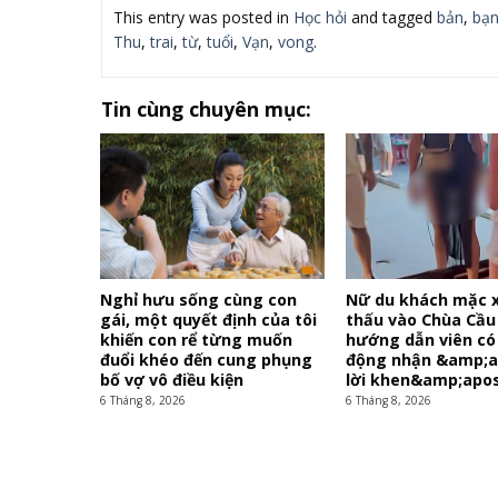
This entry was posted in
Học hỏi
and tagged
bản
,
bạn
Thu
,
trai
,
từ
,
tuổi
,
Vạn
,
vong
.
Tin cùng chuyên mục:
Nghỉ hưu sống cùng con
Nữ du khách mặc 
gái, một quyết định của tôi
thấu vào Chùa Cầu 
khiến con rể từng muốn
hướng dẫn viên có
đuổi khéo đến cung phụng
động nhận &amp;
bố vợ vô điều kiện
lời khen&amp;apos
6 Tháng 8, 2026
6 Tháng 8, 2026