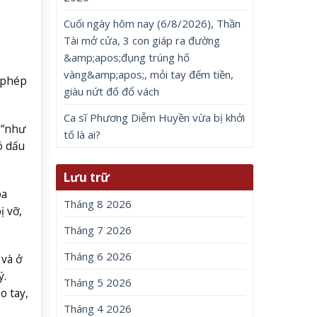
Cuối ngày hôm nay (6/8/2026), Thần
Tài mở cửa, 3 con giáp ra đường
&amp;apos;đụng trúng hố
vàng&amp;apos;, mỏi tay đếm tiền,
 phép
giàu nứt đố đổ vách
Ca sĩ Phương Diễm Huyền vừa bị khởi
 “như
tố là ai?
ó dấu
Lưu trữ
ba
Tháng 8 2026
ị vỡ,
Tháng 7 2026
Tháng 6 2026
và ở
ý.
Tháng 5 2026
o tay,
Tháng 4 2026