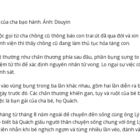
i của cha bạo hành. Ảnh: Douyin
 gọi từ cha chồng cũ thông báo con trai út đã qua đời và xin
nh viện thì thấy chồng cũ đang làm thủ tục hỏa táng con.
 bất thường như chấn thương phía sau đầu, phần bụng sưng to
 tử thi để xác định nguyên nhân tử vong. Lo ngại sự việc c
nh sát.
h vào vùng bụng trong ba lần khác nhau, gồm hai lần diễn ra 
ày trước đó. Các chấn thương khiến gan, tụy và ruột của bé b
ệc là bạn gái của cha bé, họ Quách.
n hàng từ tháng 8 năm ngoái để chuyển đến sống cùng ông Lý 
ho biết bà Quách giấu người thân chuyện sống chung với ông L
iên nhẫn khi bé nghịch ngợm và từng nhiều lần véo, đánh và