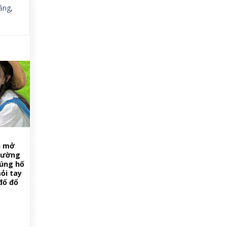
ắng
,
i mở
 đường
úng hố
ỏi tay
đố đổ