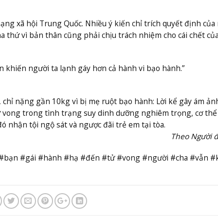
ạng xã hội Trung Quốc. Nhiều ý kiến chỉ trích quyết định của
ha thứ vì bản thân cũng phải chịu trách nhiệm cho cái chết củ
òn khiến người ta lạnh gáy hơn cả hành vi bạo hành.”
t, chỉ nặng gần 10kg vì bị mẹ ruột bạo hành: Lời kể gây ám ản
ử vong trong tình trạng suy dinh dưỡng nghiêm trọng, cơ thể
ó nhận tội ngộ sát và ngược đãi trẻ em tại tòa.
Theo Người đ
bị #bạn #gái #hành #hạ #đến #tử #vong #người #cha #vẫn #