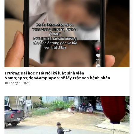
Trường Đại học Y Hà Nội kỷ luật sinh viên
&amp;apos;dọa&amp;apos; sẽ lấy trật ven bệnh nhân
10 Tháng 8, 2026