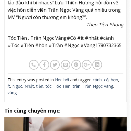
lảo đảo khi bị nhạc sĩ Lưu Thiên Hương hỏi dồn về
việc hôn diễn viên Trần Ngọc Vàng quá nhiều trong
MV “Người còn thương em không?”.
Theo Tiền Phong
Tóc Tiên , Trần Ngọc Vàng#Có #ít #nhất #cảnh
#Tóc #Tiên #hôn #Trần #Ngọc #Vàng1780732365
This entry was posted in
Học hỏi
and tagged
cảnh
,
cổ
,
hơn
,
ít
,
Ngọc
,
Nhật
,
tiền
,
tốc
,
Tóc Tiên
,
tràn
,
Trần Ngọc Vàng
,
vàng
.
Tin cùng chuyên mục: