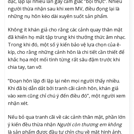
đặc, lặp lại nhiều lần gây cảm giác “bội thực”. Nhiều
người thừa nhận sau khi xem MV, điều đọng lại là
những nụ hôn kéo dài xuyên suốt sản phẩm.
Không ít khán giả cho rằng các cảnh quay thân mật
đã khiến họ mất tập trung khi thưởng thức âm nhạc.
Trong khi đó, một số ý kiến bảo vệ lựa chọn của ê-
kíp, cho rằng những cảnh hôn là chi tiết cần thiết để
khắc họa một mối tình từng rất sâu đậm trước khi
chia tay, tan vỡ.
“Đoạn hôn lặp đi lặp lại nên mọi người thấy nhiều.
Khi đã bị dẫn dắt bởi tranh cãi cảnh hôn, khán giả
vào xem cũng chỉ chú ý đến điều đó”, một người xem
nhận xét.
Nếu bỏ qua tranh cãi về các cảnh thân mật, phần lớn
ý kiến đều thừa nhận
Người còn thương em không
là sản phẩm được đầu tư chỉn chu về mặt hình ảnh.