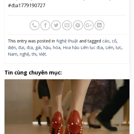
#địa1779190727
This entry was posted in
Nghệ thuật
and tagged
cáo
,
cổ
,
diện
,
đại
,
địa
,
gái
,
hậu
,
hóa
,
Hoa hậu Liên lục địa
,
Liên
,
lực
,
Nam
,
nghệ
,
thi
,
Việt
.
Tin cùng chuyên mục: