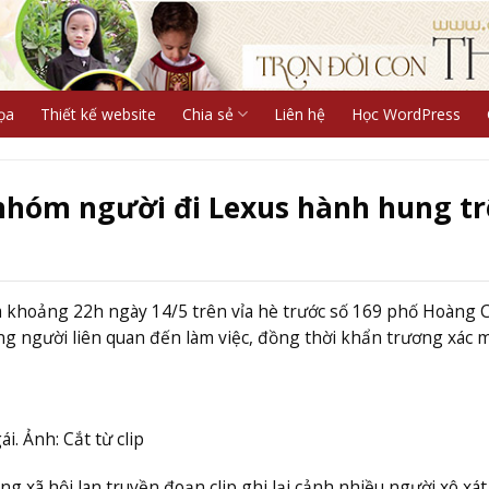
ọa
Thiết kế website
Chia sẻ
Liên hệ
Học WordPress
ị nhóm người đi Lexus hành hung t
ra khoảng 22h ngày 14/5 trên vỉa hè trước số 169 phố Hoàng 
 người liên quan đến làm việc, đồng thời khẩn trương xác m
. Ảnh: Cắt từ clip
 xã hội lan truyền đoạn clip ghi lại cảnh nhiều người xô xát