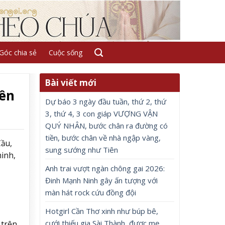
Góc chia sẻ
Cuộc sống
Bài viết mới
rên
Dự báo 3 ngày đầu tuần, thứ 2, thứ
3, thứ 4, 3 con giáp VƯỢNG VẬN
QUÝ NHÂN, bước chân ra đường có
tiền, bước chân về nhà ngập vàng,
Cầu,
sung sướng như Tiên
inh,
Anh trai vượt ngàn chông gai 2026:
Đinh Mạnh Ninh gây ấn tượng với
màn hát rock cứu đồng đội
Hotgirl Cần Thơ xinh như búp bê,
cưới thiếu gia Sài Thành, được mẹ
 trên