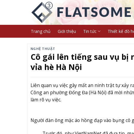
Skip
to
content
Trang chủ
Giới thiệu
Tin tức
Thiết kế đồ h
NGHỆ THUẬT
Cô gái lên tiếng sau vụ b
vỉa hè Hà Nội
Liên quan vụ việc gây mất an ninh trật tự xảy 
Công an phường Đống Đa (Hà Nội) đã mời những
làm rõ vụ việc.
Người đàn ông mặc áo hồng đạp vào bụng cô gái
Trước đó, như VietNamNet đã đưa tin, mạng