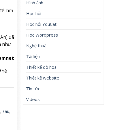
Hình ảnh
để làm
Học hỏi
Học hỏi YouCat
Học Wordpress
An) đã
m như
Nghệ thuật
Tài liệu
Namnet
Thiết kế đồ họa
#hè
Thiết kế website
Tin tức
Videos
i
,
sâu
,