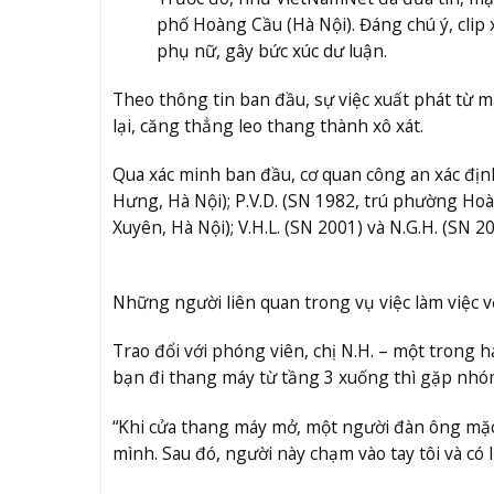
phố Hoàng Cầu (Hà Nội). Đáng chú ý, clip
phụ nữ, gây bức xúc dư luận.
Theo thông tin ban đầu, sự việc xuất phát từ 
lại, căng thẳng leo thang thành xô xát.
Qua xác minh ban đầu, cơ quan công an xác đị
Hưng, Hà Nội); P.V.D. (SN 1982, trú phường Hoàn
Xuyên, Hà Nội); V.H.L. (SN 2001) và N.G.H. (SN
Những người liên quan trong vụ việc làm việc v
Trao đổi với phóng viên, chị N.H. – một trong ha
bạn đi thang máy từ tầng 3 xuống thì gặp nhóm
“Khi cửa thang máy mở, một người đàn ông mặc á
mình. Sau đó, người này chạm vào tay tôi và có lờ