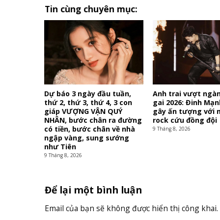
Tin cùng chuyên mục:
Dự báo 3 ngày đầu tuần,
Anh trai vượt ngà
thứ 2, thứ 3, thứ 4, 3 con
gai 2026: Đinh Mạn
giáp VƯỢNG VẬN QUÝ
gây ấn tượng với 
NHÂN, bước chân ra đường
rock cứu đồng đội
có tiền, bước chân về nhà
9 Tháng 8, 2026
ngập vàng, sung sướng
như Tiên
9 Tháng 8, 2026
Để lại một bình luận
Email của bạn sẽ không được hiển thị công khai.