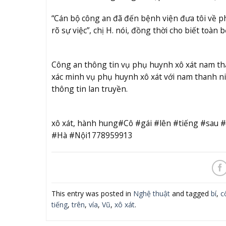
“Cán bộ công an đã đến bệnh viện đưa tôi về ph
rõ sự việc”, chị H. nói, đồng thời cho biết toàn
Công an thông tin vụ phụ huynh xô xát nam t
xác minh vụ phụ huynh xô xát với nam thanh n
thông tin lan truyền.
xô xát, hành hung#Cô #gái #lên #tiếng #sau
#Hà #Nội1778959913
This entry was posted in
Nghệ thuật
and tagged
bí
,
c
tiếng
,
trên
,
vía
,
Vũ
,
xô xát
.