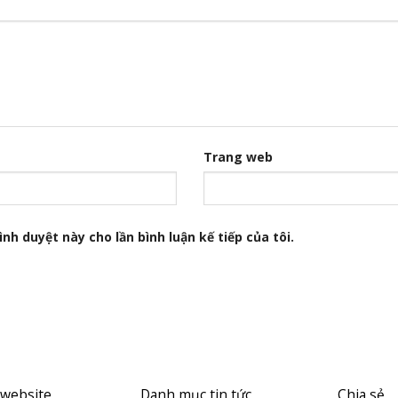
Trang web
nh duyệt này cho lần bình luận kế tiếp của tôi.
 website
Danh mục tin tức
Chia sẻ