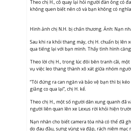
Theo chị H., cô quay lại hỏi người đàn ông có 
không quen biết nên cô và bạn không có nghĩa v
Hình ảnh chị N.H. bị chấn thương. Ảnh: Nạn n
Sau khi ra khỏi thang máy, chị H. chuẩn bị lên 
qua tiếng lại với bạn mình. Thấy tình hình căn
Theo lời chị H., trong lúc đôi bên tranh cãi, m
vụ việc leo thang thành xô xát giữa nhóm người 
“Tôi đứng ra can ngăn và bảo vệ bạn thì bị kéo
giằng co qua lại”, chị H. kể.
Theo chị H., một số người dân xung quanh đã và
người liên quan lên xe Lexus rời khỏi hiện trườ
Nạn nhân cho biết camera tòa nhà có thể đã ghi
do đau đầu, sưng vùng va đập, rách niêm mạc 