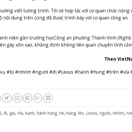
ường viết tường trình. Tôi sẽ hợp tác với cơ quan chức năng 
 bộ nội dung trên cũng đã được trình bày với cơ quan công an.
hanh niên gần trường học
Công an phường Thành Vinh (Nghệ 
iên gây xôn xao, khẳng định không liên quan chuyện tình cả
Theo Viet
 #vụ #bị #nhóm #người #đi #Lexus #hành #hung #trên #vỉa 
ổ
,
đi
,
gái
,
Hà
,
hạnh
,
hành hung
,
hè
,
hùng
,
lên
,
Lexus
,
người
,
nhóm
,
nơ