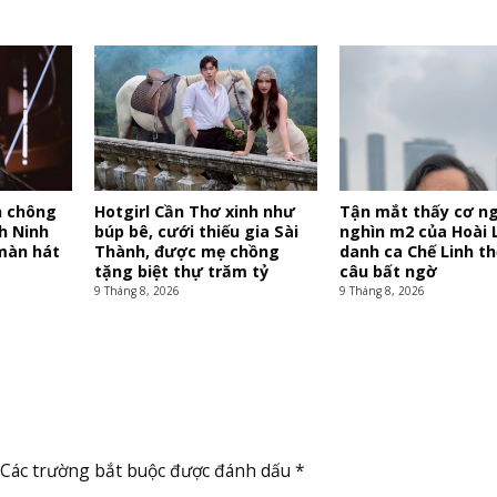
n chông
Hotgirl Cần Thơ xinh như
Tận mắt thấy cơ ng
h Ninh
búp bê, cưới thiếu gia Sài
nghìn m2 của Hoài L
màn hát
Thành, được mẹ chồng
danh ca Chế Linh th
tặng biệt thự trăm tỷ
câu bất ngờ
9 Tháng 8, 2026
9 Tháng 8, 2026
Các trường bắt buộc được đánh dấu
*