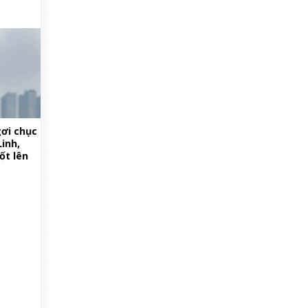
ơi chục
inh,
ốt lên