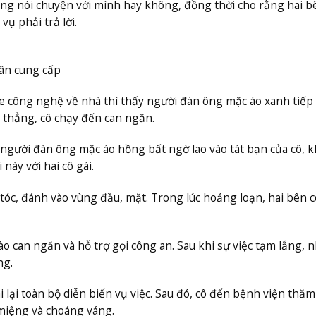
đang nói chuyện với mình hay không, đồng thời cho rằng hai b
ụ phải trả lời.
hân cung cấp
xe công nghệ về nhà thì thấy người đàn ông mặc áo xanh tiếp t
g thẳng, cô chạy đến can ngăn.
ột người đàn ông mặc áo hồng bất ngờ lao vào tát bạn của cô, 
này với hai cô gái.
 tóc, đánh vào vùng đầu, mặt. Trong lúc hoảng loạn, hai bên c
o can ngăn và hỗ trợ gọi công an. Sau khi sự việc tạm lắng,
ng.
 lại toàn bộ diễn biến vụ việc. Sau đó, cô đến bệnh viện thă
miệng và choáng váng.