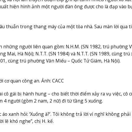
 xuất hiện hình ảnh một người đàn ông được cho là đạp vào 
mâu thuẫn trong thang máy của một tòa nhà. Sau màn lời qua t
nh những người liên quan gồm: N.H.M. (SN 1982, trú phường V
g Mai, Hà Nội); N.T.T. (SN 1984) và N.T.T. (SN 1989, cùng trú
 2001, cùng trú phường Văn Miếu – Quốc Tử Giám, Hà Nội).
ới cơ quan công an. Ảnh: CACC
i cô gái bị hành hung – cho biết thời điểm xảy ra vụ việc, cô 
 4 người (gồm 2 nam, 2 nữ) đi từ tầng 5 xuống.
o xanh hỏi: ‘Xuống à?’. Tôi không trả lời vì nghĩ không phải 
i lẽ khó nghe”, chị H. kể.