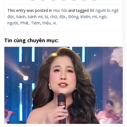
This entry was posted in
Học hỏi
and tagged
86 người bị ngộ
độc
,
bánh
,
bánh mì
,
bí
,
chữ
,
độc
,
Đông
,
khiến
,
mì
,
ngờ
,
người
,
Phát
,
Tiệm
,
triệu
,
vị
.
Tin cùng chuyên mục: