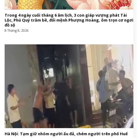
Trong 4 ngày cuối tháng 6 âm lịch, 3 con giáp vượng phát Tài
Lộc, Phú Quý trăm bề, đổi mệnh Phượng Hoàng, ôm trọn cơ ngơi
đồ sộ
8 Tháng 8, 2026
Hà Nội: Tạm giữ nhóm người ẩu đả, chém người trên phố Huế