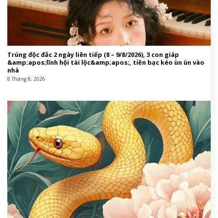
Trúng độc đắc 2 ngày liên tiếp (8 – 9/8/2026), 3 con giáp
&amp;apos;lĩnh hội tài lộc&amp;apos;, tiền bạc kéo ùn ùn vào
nhà
8 Tháng 8, 2026