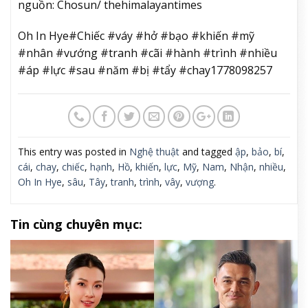
nguồn: Chosun/ thehimalayantimes
Oh In Hye#Chiếc #váy #hở #bạo #khiến #mỹ
#nhân #vướng #tranh #cãi #hành #trình #nhiều
#áp #lực #sau #năm #bị #tẩy #chay1778098257
This entry was posted in
Nghệ thuật
and tagged
ập
,
bảo
,
bí
,
cái
,
chay
,
chiếc
,
hạnh
,
Hồ
,
khiến
,
lực
,
Mỹ
,
Nam
,
Nhận
,
nhiều
,
Oh In Hye
,
sâu
,
Tây
,
tranh
,
trình
,
vây
,
vượng
.
Tin cùng chuyên mục: