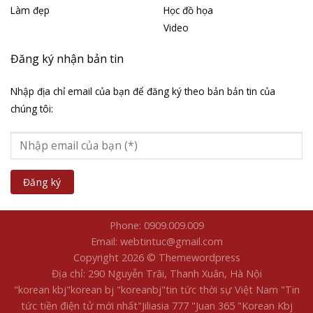
Làm đẹp
Học đồ họa
Video
Đăng ký nhận bản tin
Nhập địa chỉ email của bạn để đăng ký theo bản bản tin của
chúng tôi:
Phone: 0909.009.009
Email: webtintuc@gmail.com
Copyright 2026 © Themewordpress
Địa chỉ: 290 Nguyễn Trãi, Thanh Xuân, Hà Nội
"korean kbj​
"korean bj
"koreanbj​
"tin tức thời sự Việt Nam
"Tin
tức tiền điện tử mới nhất​
"Jiliasia 777
"Juan 365
"Korean Kbj