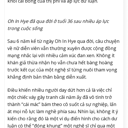
khỏi cái bóng của thị phi và áp lực dư luận.
Oh In Hye
đã qua đời ở tuổi 36 sau nhiều áp lực
trong cuộc sống
Sau 6 năm kể từ ngày
Oh In Hye
qua đời, câu chuyện
về nữ diễn viên vẫn thường xuyên được cộng đồng
mạng nhắc lại với nhiều cảm xúc đan xen. Không ít
khán giả thừa nhận họ vẫn chưa hết bàng hoàng
trước kết cục của một nghệ sĩ từng nuôi tham vọng
khẳng định bản thân bằng diễn xuất.
Điều khiến nhiều người day dứt hơn cả là việc chỉ
một chiếc váy gây tranh cãi năm ấy đã vô tình trở
thành “cái mác” bám theo cô suốt cả sự nghiệp, lấn
át mọi nỗ lực làm nghề phía sau. Nhìn lại, không ít ý
kiến cho rằng đó là một ví dụ điển hình cho cách dư
luận có thể “đóng khung” một nghệ sĩ chỉ qua một