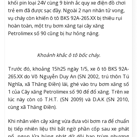
khối pin loại 24V cùng 9 bình ắc quy xe điện đồ chơi
trẻ em đã được sạc đầy. Ngoài 2 nạn nhân tử vong,
vụ cháy còn khiến ô tô BKS 92A-265.XX bị thiêu rụi
hoàn toàn, một trụ bơm xăng tại cây xăng
Petrolimex số 90 cũng bị hư hỏng nặng.
Khoảnh khắc ô tô bốc cháy.
Trước đó, khoảng 15h25 ngày 1/5, xe ô tô BKS 92A-
265.XX do Võ Nguyễn Duy An (SN 2002, trú thôn Tú
Nghĩa, xã Thăng Điền) lái, ghé vào trụ bơm xăng số
1 của Cây xăng Petrolimex số 90 để đổ xăng. Trên xe
lúc này còn có T.H.T. (SN 2009) và D.A.K (SN 2010,
cùng xã Thăng Điền).
Khi nhân viên cây xăng vừa đưa vòi bơm ra để chuẩn
bị tiếp nhiên liệu thì bất ngờ phần cốp sau xe phát
nổ, ngọn lửa bùng phát dữ dội bao trùm phương