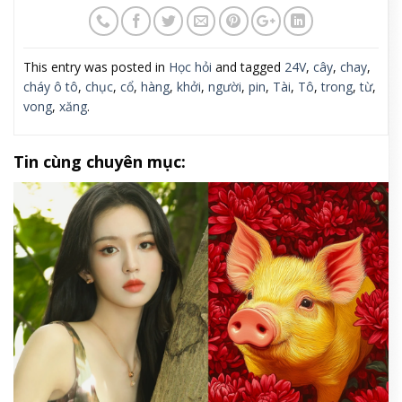
This entry was posted in
Học hỏi
and tagged
24V
,
cây
,
chay
,
cháy ô tô
,
chục
,
cổ
,
hàng
,
khởi
,
người
,
pin
,
Tài
,
Tô
,
trong
,
từ
,
vong
,
xăng
.
Tin cùng chuyên mục: