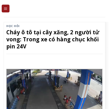
Skip
to
content
HỌC HỎI
Cháy ô tô tại cây xăng, 2 người tử
vong: Trong xe có hàng chục khối
pin 24V