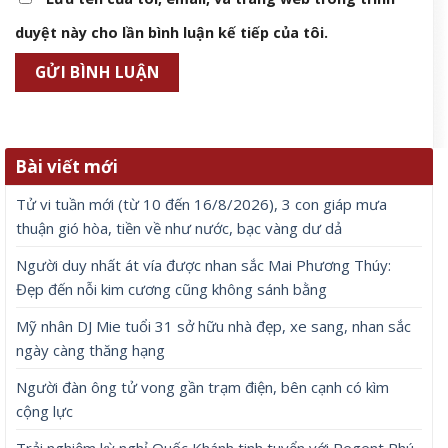
duyệt này cho lần bình luận kế tiếp của tôi.
Bài viết mới
Tử vi tuần mới (từ 10 đến 16/8/2026), 3 con giáp mưa
thuận gió hòa, tiền về như nước, bạc vàng dư dả
Người duy nhất át vía được nhan sắc Mai Phương Thúy:
Đẹp đến nỗi kim cương cũng không sánh bằng
Mỹ nhân DJ Mie tuổi 31 sở hữu nhà đẹp, xe sang, nhan sắc
ngày càng thăng hạng
Người đàn ông tử vong gần trạm điện, bên cạnh có kìm
cộng lực
Trải nghiệm kỳ nghỉ Quốc Khánh tinh tuyển với Regent Phú