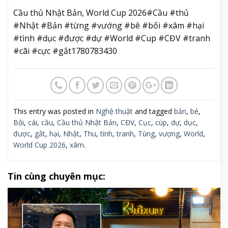
Cầu thủ Nhật Bản, World Cup 2026#Cầu #thủ
#Nhật #Bản #từng #vướng #bê #bối #xâm #hại
#tình #dục #được #dự #World #Cup #CĐV #tranh
#cãi #cực #gắt1780783430
This entry was posted in
Nghệ thuật
and tagged
bản
,
bé
,
Bội
,
cái
,
cầu
,
Cầu thủ Nhật Bản
,
CĐV
,
Cục
,
cúp
,
dự
,
dục
,
được
,
gắt
,
hại
,
Nhật
,
Thu
,
tính
,
tranh
,
Tùng
,
vượng
,
World
,
World Cup 2026
,
xâm
.
Tin cùng chuyên mục: