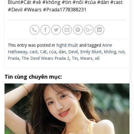
Blunt#Cát #xê #không #tin #nổi #của #dàn #cast
#Devil #Wears #Prada1778388231
This entry was posted in
Nghệ thuật
and tagged
Anne
Hathaway
,
cast
,
Cát
,
của
,
dàn
,
Devil
,
Emily Blunt
,
không
,
nơi
,
Prada
,
The Devil Wears Prada 2
,
Tin
,
Wears
,
xế
.
Tin cùng chuyên mục: