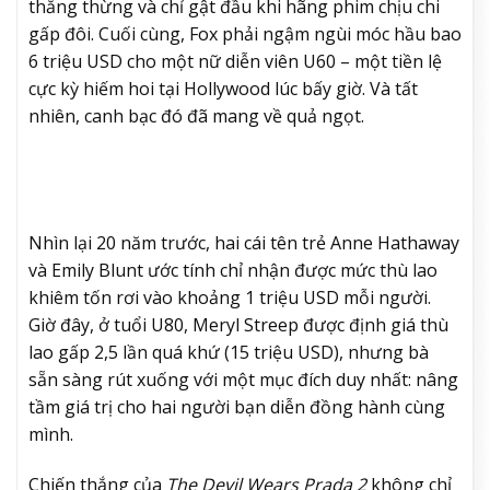
thẳng thừng và chỉ gật đầu khi hãng phim chịu chi
gấp đôi. Cuối cùng, Fox phải ngậm ngùi móc hầu bao
6 triệu USD cho một nữ diễn viên U60 – một tiền lệ
cực kỳ hiếm hoi tại Hollywood lúc bấy giờ. Và tất
nhiên, canh bạc đó đã mang về quả ngọt.
Nhìn lại 20 năm trước, hai cái tên trẻ Anne Hathaway
và Emily Blunt ước tính chỉ nhận được mức thù lao
khiêm tốn rơi vào khoảng 1 triệu USD mỗi người.
Giờ đây, ở tuổi U80, Meryl Streep được định giá thù
lao gấp 2,5 lần quá khứ (15 triệu USD), nhưng bà
sẵn sàng rút xuống với một mục đích duy nhất: nâng
tầm giá trị cho hai người bạn diễn đồng hành cùng
mình.
Chiến thắng của
The Devil Wears Prada 2
không chỉ