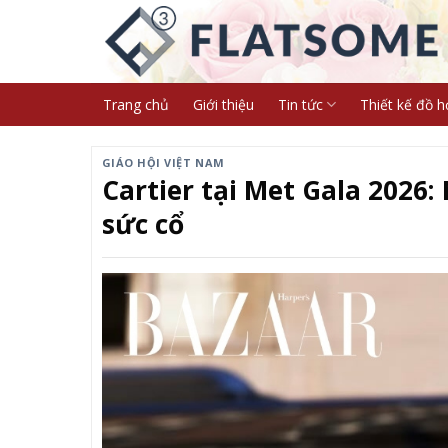
Skip
to
content
Trang chủ
Giới thiệu
Tin tức
Thiết kế đồ h
GIÁO HỘI VIỆT NAM
Cartier tại Met Gala 2026
sức cổ