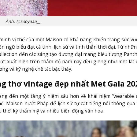
Ảnh: @sooyaaa__
 minh vị thế của một Maison có khả năng khiến trang sức vư
ngữ biểu đạt cá tính, lịch sử và tinh thần thời đại. Từ nhữn
Collection đến các sáng tạo đương đại mang biểu tượng Pant
 sức xuất hiện trên thảm đỏ năm nay đều giống như một lát 
ơng và kỹ nghệ chế tác bậc thầy.
ng thơ vintage đẹp nhất Met Gala 20
mang đến một tầng ý niệm sâu hơn về khái niệm “wearable a
hể. Maison nước Pháp để lịch sử tự cất tiếng nói thông qu
u thời kỳ thẩm mỹ và nhiều biến động văn hóa.