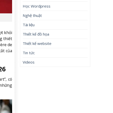
Học Wordpress
Nghệ thuật
Tài liệu
ợt khỏi
Thiết kế đồ họa
g thiết
Thiết kế website
hère de
cắt của
Tin tức
Videos
26
rt”, có
a những