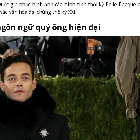
uốc gợi nhắc hình ảnh các minh tinh thời kỳ Belle Époque 
 vào văn hóa đại chúng thế kỷ XXI.
 ngôn ngữ quý ông hiện đại