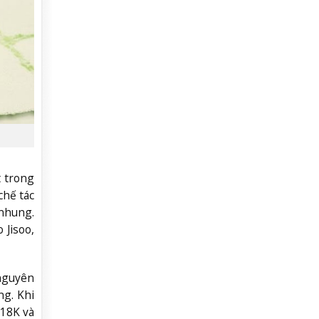
t trong
chế tác
 nhung.
Jisoo,
 nguyên
ng. Khi
 18K và