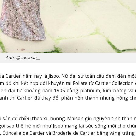
Ảnh: @sooyaaa__
ủa Cartier năm nay là Jisoo. Nữ đại sứ toàn cầu đem đến mộ
đỏ khi kết hợp đôi khuyên tai Foliate từ Cartier Collection 
niên đại từ khoảng năm 1905 bằng platinum, kim cương và
h thì Cartier đã thay đổi phần nền thành nhung hồng cho 
 di sản để chiều theo xu hướng. Maison giữ nguyên tinh thần
gôi sao thế hệ mới như Jisoo mang lại sức sống mới cho chú
, Étincelle de Cartier và Broderie de Cartier bằng vàng trắng