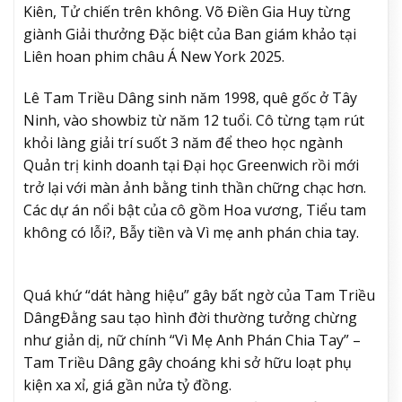
Kiên, Tử chiến trên không. Võ Điền Gia Huy từng
giành Giải thưởng Đặc biệt của Ban giám khảo tại
Liên hoan phim châu Á New York 2025.
Lê Tam Triều Dâng sinh năm 1998, quê gốc ở Tây
Ninh, vào showbiz từ năm 12 tuổi. Cô từng tạm rút
khỏi làng giải trí suốt 3 năm để theo học ngành
Quản trị kinh doanh tại Đại học Greenwich rồi mới
trở lại với màn ảnh bằng tinh thần chững chạc hơn.
Các dự án nổi bật của cô gồm Hoa vương, Tiểu tam
không có lỗi?, Bẫy tiền và Vì mẹ anh phán chia tay.
Quá khứ “dát hàng hiệu” gây bất ngờ của Tam Triều
Dâng
Đằng sau tạo hình đời thường tưởng chừng
như giản dị, nữ chính “Vì Mẹ Anh Phán Chia Tay” –
Tam Triều Dâng gây choáng khi sở hữu loạt phụ
kiện xa xỉ, giá gần nửa tỷ đồng.