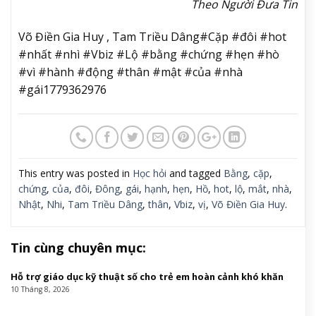
Theo Người Đưa Tin
Võ Điền Gia Huy , Tam Triều Dâng#Cặp #đôi #hot
#nhất #nhì #Vbiz #Lộ #bằng #chứng #hẹn #hò
#vì #hành #động #thân #mật #của #nhà
#gái1779362976
This entry was posted in
Học hỏi
and tagged
Bằng
,
cặp
,
chứng
,
của
,
đôi
,
Đông
,
gái
,
hạnh
,
hẹn
,
Hồ
,
hot
,
lộ
,
mắt
,
nhà
,
Nhật
,
Nhi
,
Tam Triều Dâng
,
thân
,
Vbiz
,
vị
,
Võ Điền Gia Huy
.
Tin cùng chuyên mục:
Hỗ trợ giáo dục kỹ thuật số cho trẻ em hoàn cảnh khó khăn
10 Tháng 8, 2026