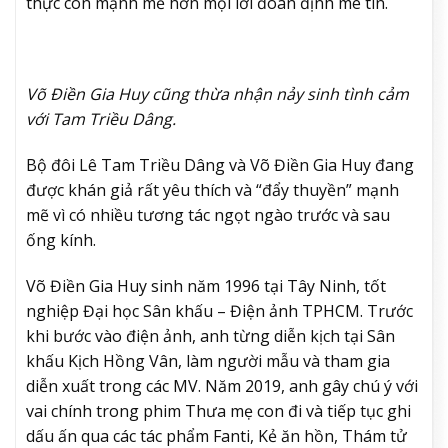
thực còn mạnh mẽ hơn mọi lời đoán định mê tín.
Võ Điền Gia Huy cũng thừa nhận nảy sinh tình cảm
với Tam Triều Dâng.
Bộ đôi Lê Tam Triều Dâng và Võ Điền Gia Huy đang
được khán giả rất yêu thích và “đẩy thuyền” mạnh
mẽ vì có nhiều tương tác ngọt ngào trước và sau
ống kính.
Võ Điền Gia Huy sinh năm 1996 tại Tây Ninh, tốt
nghiệp Đại học Sân khấu – Điện ảnh TPHCM. Trước
khi bước vào điện ảnh, anh từng diễn kịch tại Sân
khấu Kịch Hồng Vân, làm người mẫu và tham gia
diễn xuất trong các MV. Năm 2019, anh gây chú ý với
vai chính trong phim Thưa mẹ con đi và tiếp tục ghi
dấu ấn qua các tác phẩm Fanti, Kẻ ăn hồn, Thám tử