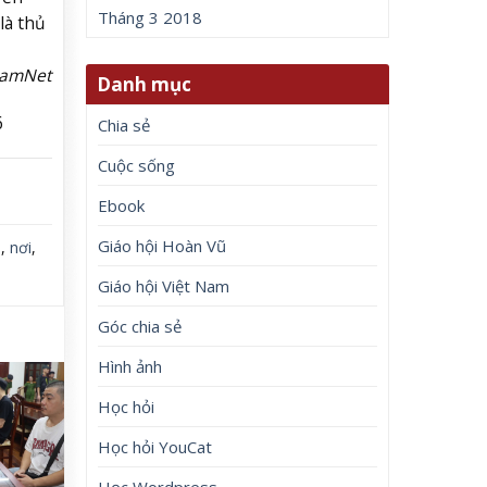
Tháng 3 2018
là thủ
NamNet
Danh mục
6
Chia sẻ
Cuộc sống
Ebook
Giáo hội Hoàn Vũ
0
,
nơi
,
Giáo hội Việt Nam
Góc chia sẻ
Hình ảnh
Học hỏi
Học hỏi YouCat
Học Wordpress