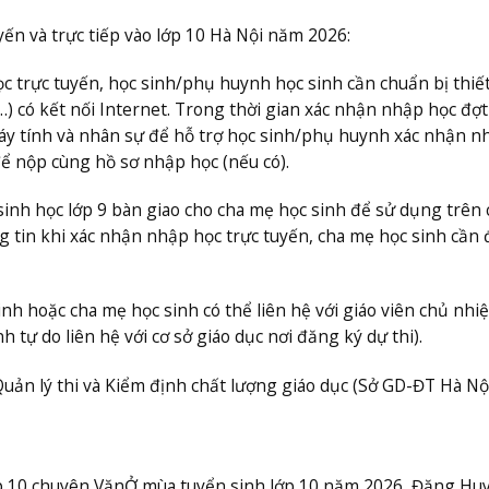
yến và trực tiếp vào lớp 10 Hà Nội năm 2026:
c trực tuyến, học sinh/phụ huynh học sinh cần chuẩn bị thiết
…) có kết nối Internet. Trong thời gian xác nhận nhập học đợt
áy tính và nhân sự để hỗ trợ học sinh/phụ huynh xác nhận n
để nộp cùng hồ sơ nhập học (nếu có).
sinh học lớp 9 bàn giao cho cha mẹ học sinh để sử dụng trên
 tin khi xác nhận nhập học trực tuyến, cha mẹ học sinh cần 
h hoặc cha mẹ học sinh có thể liên hệ với giáo viên chủ nhi
 tự do liên hệ với cơ sở giáo dục nơi đăng ký dự thi).
Quản lý thi và Kiểm định chất lượng giáo dục (Sở GD-ĐT Hà Nội)
ớp 10 chuyên Văn
Ở mùa tuyển sinh lớp 10 năm 2026, Đặng Hu