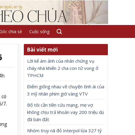
Góc chia sẻ
Cuộc sống
Bài viết mới
6
Lời kể ám ảnh của nhân chứng vụ
cháy nhà khiến 2 cha con tử vong ở
TPHCM
4h
Điểm giống nhau về chuyện tình ái của
3 mỹ nhân phim giờ vàng VTV
 có
/7.
Bố tôi cần tiền cứu mạng, mẹ vợ
không chịu trả khoản vay 200 triệu dù
đã bán đất
ường
Nhóm truy nã đỏ Interpol lừa 327 tỷ