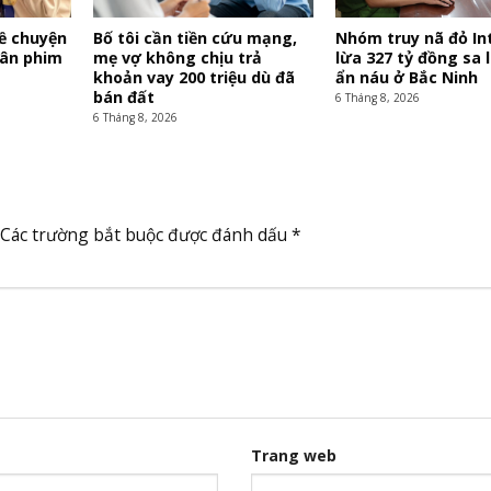
ề chuyện
Bố tôi cần tiền cứu mạng,
Nhóm truy nã đỏ In
hân phim
mẹ vợ không chịu trả
lừa 327 tỷ đồng sa 
khoản vay 200 triệu dù đã
ẩn náu ở Bắc Ninh
bán đất
6 Tháng 8, 2026
6 Tháng 8, 2026
Các trường bắt buộc được đánh dấu
*
Trang web