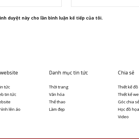
nh duyệt này cho lần bình luận kế tiếp của tôi.
 website
Danh mục tin tức
Chia sẻ
in tức
Thời trang
Thiết kế đồ
eb tin tức
Văn hóa
Thiết kế we
ebsite
Thể thao
Góc chia s
 hình lên áo
Làm đẹp
Học đồ họ
Video