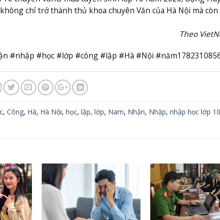
không chỉ trở thành thủ khoa chuyên Văn của Hà Nội mà còn 
Theo Viet
nhận #nhập #học #lớp #công #lập #Hà #Nội #năm178231085
c
,
Công
,
Hà
,
Hà Nội
,
học
,
lập
,
lớp
,
Nam
,
Nhận
,
Nhập
,
nhập học lớp 1