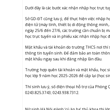
Dưới đây là các bước xác nhận nhập học trực tu
Sở GD-ĐT cũng lưu ý, để thực hiện việc nhập họ
điện tử (máy tính, thiết bị di động thông minh,
ngày 25/6 đến 27/6, các trường cần chuẩn bị m
học trực tuyến và in phiếu xác nhận nhập học 
Mật khẩu và tài khoản do trường THCS nơi thí 
thông tin tuyển sinh. Để đảm bảo an toàn thông
mật khẩu ngay sau khi đăng nhập lần đầu.
Trường hợp quên tài khoản và mật khẩu, học sin
học lớp 9 năm học 2025-2026 để cấp lại (học sinh
Thí sinh lưu ý, số điện thoại hỗ trợ của Phòng 
0243.825.3743; 0243.938.7312.
Nữ sinh Hà Nội giành ‘cú ăn ba’ thủ khoa thi l