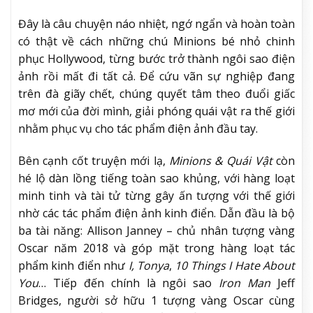
Đây là câu chuyện náo nhiệt, ngớ ngẩn và hoàn toàn
có thật về cách những chú Minions bé nhỏ chinh
phục Hollywood, từng bước trở thành ngôi sao điện
ảnh rồi mất đi tất cả. Để cứu vãn sự nghiệp đang
trên đà giãy chết, chúng quyết tâm theo đuổi giấc
mơ mới của đời mình, giải phóng quái vật ra thế giới
nhằm phục vụ cho tác phẩm điện ảnh đầu tay.
Bên cạnh cốt truyện mới lạ,
Minions & Quái Vật
còn
hé lộ dàn lồng tiếng toàn sao khủng, với hàng loạt
minh tinh và tài tử từng gây ấn tượng với thế giới
nhờ các tác phẩm điện ảnh kinh điển. Dẫn đầu là bộ
ba tài năng: Allison Janney – chủ nhân tượng vàng
Oscar năm 2018 và góp mặt trong hàng loạt tác
phẩm kinh điển như
I, Tonya
,
10 Things I Hate About
You
… Tiếp đến chính là ngôi sao
Iron Man
Jeff
Bridges, người sở hữu 1 tượng vàng Oscar cùng