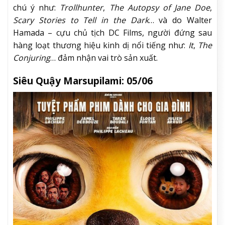
chú ý như:
Trollhunter
,
The Autopsy of Jane Doe
,
Scary Stories to Tell in the Dark
… và do Walter
Hamada – cựu chủ tịch DC Films, người đứng sau
hàng loạt thương hiệu kinh dị nổi tiếng như:
It
,
The
Conjuring
… đảm nhận vai trò sản xuất.
Siêu Quậy Marsupilami: 05/06