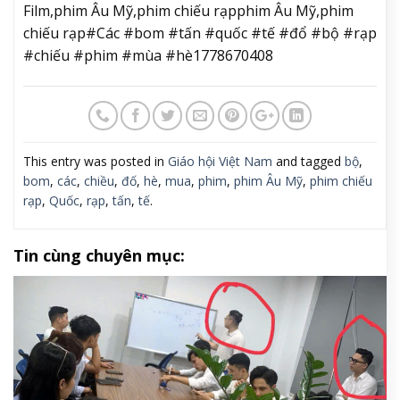
Film,phim Âu Mỹ,phim chiếu rạpphim Âu Mỹ,phim
chiếu rạp#Các #bom #tấn #quốc #tế #đổ #bộ #rạp
#chiếu #phim #mùa #hè1778670408
This entry was posted in
Giáo hội Việt Nam
and tagged
bộ
,
bom
,
các
,
chiều
,
đố
,
hè
,
mua
,
phim
,
phim Âu Mỹ
,
phim chiếu
rạp
,
Quốc
,
rạp
,
tấn
,
tế
.
Tin cùng chuyên mục: