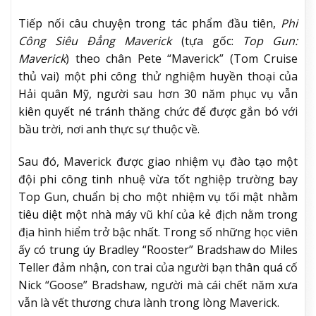
Tiếp nối câu chuyện trong tác phẩm đầu tiên,
Phi
Công Siêu Đẳng Maverick
(tựa gốc:
Top Gun:
Maverick
) theo chân Pete “Maverick” (Tom Cruise
thủ vai) một phi công thử nghiệm huyền thoại của
Hải quân Mỹ, người sau hơn 30 năm phục vụ vẫn
kiên quyết né tránh thăng chức để được gắn bó với
bầu trời, nơi anh thực sự thuộc về.
Sau đó, Maverick được giao nhiệm vụ đào tạo một
đội phi công tinh nhuệ vừa tốt nghiệp trường bay
Top Gun, chuẩn bị cho một nhiệm vụ tối mật nhằm
tiêu diệt một nhà máy vũ khí của kẻ địch nằm trong
địa hình hiểm trở bậc nhất. Trong số những học viên
ấy có trung úy Bradley “Rooster” Bradshaw do Miles
Teller đảm nhận, con trai của người bạn thân quá cố
Nick “Goose” Bradshaw, người mà cái chết năm xưa
vẫn là vết thương chưa lành trong lòng Maverick.