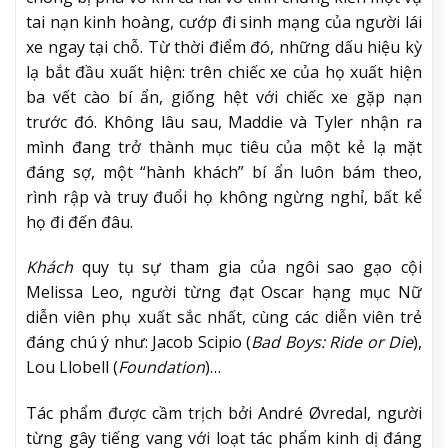
tai nạn kinh hoàng, cướp đi sinh mạng của người lái
xe ngay tại chỗ. Từ thời điểm đó, những dấu hiệu kỳ
lạ bắt đầu xuất hiện: trên chiếc xe của họ xuất hiện
ba vết cào bí ẩn, giống hệt với chiếc xe gặp nạn
trước đó. Không lâu sau, Maddie và Tyler nhận ra
mình đang trở thành mục tiêu của một kẻ lạ mặt
đáng sợ, một “hành khách” bí ẩn luôn bám theo,
rình rập và truy đuổi họ không ngừng nghỉ, bất kể
họ đi đến đâu.
Khách
quy tụ sự tham gia của ngôi sao gạo cội
Melissa Leo, người từng đạt Oscar hạng mục Nữ
diễn viên phụ xuất sắc nhất, cùng các diễn viên trẻ
đáng chú ý như: Jacob Scipio (
Bad Boys: Ride or Die
),
Lou Llobell (
Foundation
)…
Tác phẩm được cầm trịch bởi André Øvredal, người
từng gây tiếng vang với loạt tác phẩm kinh dị đáng