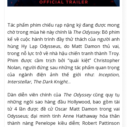
Tác phẩm phim chiếu rạp nặng ký đang được mong
chờ trong mùa hè này chính là
The Odyssey
. Bô phim
kể về cuộc hành trình đầy thử thách của người anh
hùng Hy Lạp Odysseus, do Matt Damon thủ vai,
trong nỗ lực trở về nhà hậu chiến tranh thành Troy.
Phim được cầm trịch bởi “quái kiệt” Christopher
Nolan, người đứng sau những tác phẩm quan trọng
của ngành điện ảnh thế giới như:
Inception
,
Interstellar
,
The Dark Knight
…
Dàn diễn viên chính của
The Odyssey
cũng quy tụ
những ngôi sao hàng đầu Hollywood, bao gồm tài
tử 4 lần được đề cử Oscar Matt Damon trong vai
Odysseus; đại minh tinh Anne Hathaway hóa thân
thành nàng Penelope kiều diễm; Robert Pattinson