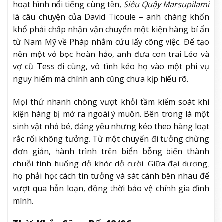
hoạt hình nổi tiếng cùng tên,
Siêu Quậy Marsupilami
là câu chuyện của David Ticoule – anh chàng khốn
khổ phải chấp nhận vận chuyển một kiện hàng bí ẩn
từ Nam Mỹ về Pháp nhằm cứu lấy công việc. Để tạo
nên một vỏ bọc hoàn hảo, anh đưa con trai Léo và
vợ cũ Tess đi cùng, vô tình kéo họ vào một phi vụ
nguy hiểm mà chính anh cũng chưa kịp hiểu rõ.
Mọi thứ nhanh chóng vượt khỏi tầm kiểm soát khi
kiện hàng bị mở ra ngoài ý muốn. Bên trong là một
sinh vật nhỏ bé, đáng yêu nhưng kéo theo hàng loạt
rắc rối không tưởng. Từ một chuyến đi tưởng chừng
đơn giản, hành trình trên biển bỗng biến thành
chuỗi tình huống dở khóc dở cười. Giữa đại dương,
họ phải học cách tin tưởng và sát cánh bên nhau để
vượt qua hỗn loạn, đồng thời bảo vệ chính gia đình
mình.