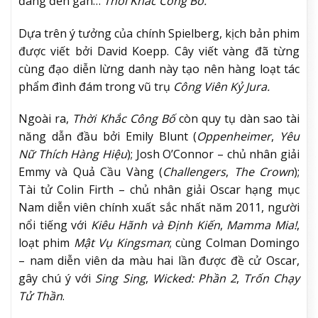
đang đến gần…
Thời Khắc Công Bố.
Dựa trên ý tưởng của chính Spielberg, kịch bản phim
được viết bởi David Koepp. Cây viết vàng đã từng
cùng đạo diễn lừng danh này tạo nên hàng loạt tác
phẩm đình đám trong vũ trụ
Công Viên Kỷ Jura.
Ngoài ra,
Thời Khắc Công Bố
còn quy tụ dàn sao tài
năng dẫn đầu bởi Emily Blunt (
Oppenheimer
,
Yêu
Nữ Thích Hàng Hiệu
); Josh O’Connor – chủ nhân giải
Emmy và Quả Cầu Vàng (
Challengers
,
The Crown
);
Tài tử Colin Firth – chủ nhân giải Oscar hạng mục
Nam diễn viên chính xuất sắc nhất năm 2011, người
nổi tiếng với
Kiêu Hãnh và Định Kiến
,
Mamma Mia!
,
loạt phim
Mật Vụ Kingsman
; cùng Colman Domingo
– nam diễn viên da màu hai lần được đề cử Oscar,
gây chú ý với
Sing Sing
,
Wicked: Phần 2
,
Trốn Chạy
Tử Thần
.