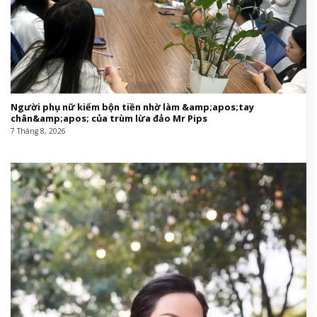
Người phụ nữ kiếm bộn tiền nhờ làm &amp;apos;tay
chân&amp;apos; của trùm lừa đảo Mr Pips
7 Tháng 8, 2026