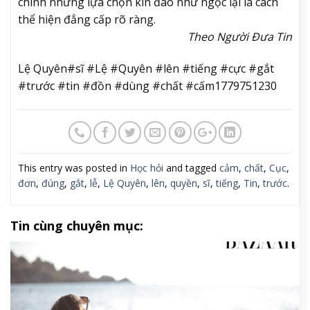
chính những lựa chọn kín đáo như ngọc lại là cách
thể hiện đẳng cấp rõ ràng.
Theo Người Đưa Tin
Lệ Quyên#sĩ #Lệ #Quyên #lên #tiếng #cực #gắt
#trước #tin #đồn #dùng #chất #cấm1779751230
This entry was posted in
Học hỏi
and tagged
cảm
,
chất
,
Cục
,
đơn
,
đúng
,
gắt
,
lễ
,
Lệ Quyên
,
lên
,
quyền
,
sĩ
,
tiếng
,
Tin
,
trước
.
Tin cùng chuyên mục: