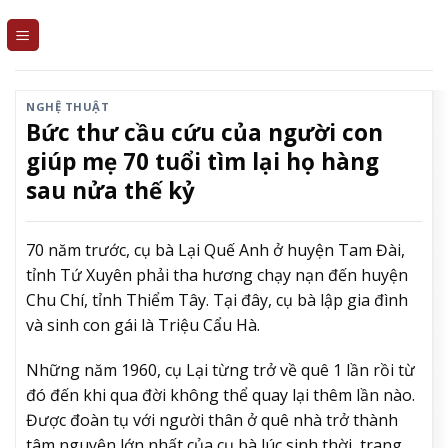
Skip
to
content
NGHỆ THUẬT
Bức thư cầu cứu của người con
giúp mẹ 70 tuổi tìm lại họ hàng
sau nửa thế kỷ
70 năm trước, cụ bà Lại Quế Anh ở huyện Tam Đài,
tỉnh Tứ Xuyên phải tha hương chạy nạn đến huyện
Chu Chí, tỉnh Thiểm Tây. Tại đây, cụ bà lập gia đình
và sinh con gái là Triệu Cẩu Hà.
Những năm 1960, cụ Lại từng trở về quê 1 lần rồi từ
đó đến khi qua đời không thể quay lại thêm lần nào.
Được đoàn tụ với người thân ở quê nhà trở thành
tâm nguyện lớn nhất của cụ bà lúc sinh thời, trang