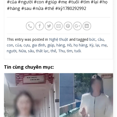
#của #người #con #giúp #mẹ #tuổi #tìm #lại #họ
#hàng #sau #nửa #thế #kỷ1780292992
This entry was posted in
Nghệ thuật
and tagged
bức
,
cầu
,
con
,
của
,
cựu
,
gia đình
,
giúp
,
hàng
,
Hồ
,
họ hàng
,
Kỳ
,
lại
,
mẹ
,
người
,
Nửa
,
sâu
,
thất lạc
,
thể
,
Thu
,
tìm
,
tuổi
.
Tin cùng chuyên mục: