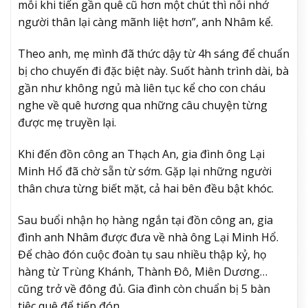
mỗi khi tiến gần quê cũ hơn một chút thì nỗi nhớ
người thân lại càng mãnh liệt hơn”, anh Nhâm kể.
Theo anh, mẹ mình đã thức dậy từ 4h sáng để chuẩn
bị cho chuyến đi đặc biệt này. Suốt hành trình dài, bà
gần như không ngủ mà liên tục kể cho con cháu
nghe về quê hương qua những câu chuyện từng
được mẹ truyền lại.
Khi đến đồn công an Thạch An, gia đình ông Lại
Minh Hổ đã chờ sẵn từ sớm. Gặp lại những người
thân chưa từng biết mặt, cả hai bên đều bật khóc.
Sau buổi nhận họ hàng ngắn tại đồn công an, gia
đình anh Nhâm được đưa về nhà ông Lại Minh Hổ.
Để chào đón cuộc đoàn tụ sau nhiều thập kỷ, họ
hàng từ Trùng Khánh, Thành Đô, Miên Dương…
cũng trở về đông đủ. Gia đình còn chuẩn bị 5 bàn
tiệc quê để tiếp đón.