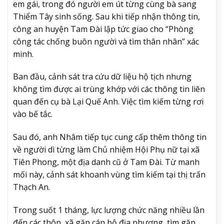
em gái, trong đó người em út từng cùng bà sang
Thiểm Tây sinh sống. Sau khi tiếp nhận thông tin,
công an huyện Tam Đài lập tức giao cho “Phòng
công tác chống buôn người và tìm thân nhân” xác
minh.
Ban đầu, cảnh sát tra cứu dữ liệu hộ tịch nhưng
không tìm được ai trùng khớp với các thông tin liên
quan đến cụ bà Lại Quế Anh. Việc tìm kiếm từng rơi
vào bế tắc.
Sau đó, anh Nhâm tiếp tục cung cấp thêm thông tin
về người dì từng làm Chủ nhiệm Hội Phụ nữ tại xã
Tiên Phong, một địa danh cũ ở Tam Đài. Từ manh
mối này, cảnh sát khoanh vùng tìm kiếm tại thị trấn
Thạch An.
Trong suốt 1 tháng, lực lượng chức năng nhiều lần
đến các thôn, xã gặp cán bộ địa phương, tìm gặp