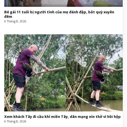
Bé gái 11 tuổi bị người tình của mẹ đánh đập, bắt quỳ xuyên
đêm
6 Tháng 8, 2026
Xem khách Tây đi cầu khỉ miền Tây, dân mạng nín thở vì hồi hộp
6 Tháng 8, 2026