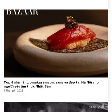
Top 6 nhà hàng omakase ngon, sang và đẹp tại Hà Nội cho
người yêu ẩm thực Nhật Bản
9 Tháng 8, 2026