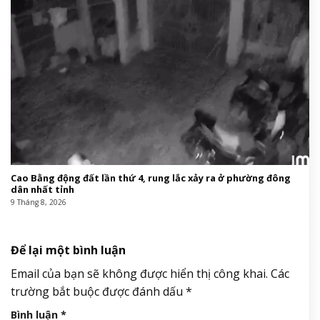
Cao Bằng động đất lần thứ 4, rung lắc xảy ra ở phường đông
dân nhất tỉnh
9 Tháng 8, 2026
Để lại một bình luận
Email của bạn sẽ không được hiển thị công khai.
Các
trường bắt buộc được đánh dấu
*
Bình luận
*