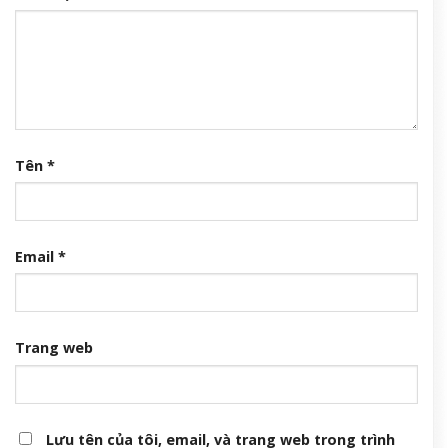
Tên
*
Email
*
Trang web
Lưu tên của tôi, email, và trang web trong trình