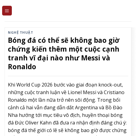
Skip
to
content
NGHỆ THUẬT
Bóng đá có thể sẽ không bao giờ
chứng kiến thêm một cuộc cạnh
tranh vĩ đại nào như Messi và
Ronaldo
Khi World Cup 2026 bước vào giai đoạn knock-out,
những cuộc tranh luận về Lionel Messi và Cristiano
Ronaldo một lần nữa trở nên sôi động. Trong bối
cảnh cả hai vẫn đang dẫn dắt Argentina và Bồ Đào
Nha hướng tới mục tiêu vô địch, huyền thoại bóng
đá Đức Oliver Kahn đã đưa ra nhận định đáng chú ý:
bóng đá thế giới có lẽ sẽ không bao giờ được chứng