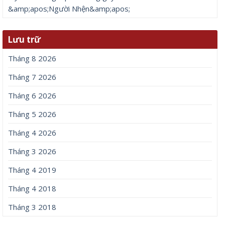
&amp;apos;Người Nhện&amp;apos;
Lưu trữ
Tháng 8 2026
Tháng 7 2026
Tháng 6 2026
Tháng 5 2026
Tháng 4 2026
Tháng 3 2026
Tháng 4 2019
Tháng 4 2018
Tháng 3 2018