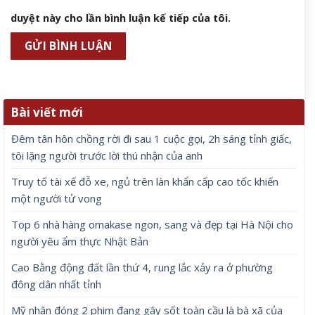
duyệt này cho lần bình luận kế tiếp của tôi.
Bài viết mới
Đêm tân hôn chồng rời đi sau 1 cuộc gọi, 2h sáng tỉnh giấc,
tôi lặng người trước lời thú nhận của anh
Truy tố tài xế đỗ xe, ngủ trên làn khẩn cấp cao tốc khiến
một người tử vong
Top 6 nhà hàng omakase ngon, sang và đẹp tại Hà Nội cho
người yêu ẩm thực Nhật Bản
Cao Bằng động đất lần thứ 4, rung lắc xảy ra ở phường
đông dân nhất tỉnh
Mỹ nhân đóng 2 phim đang gây sốt toàn cầu là bà xã của