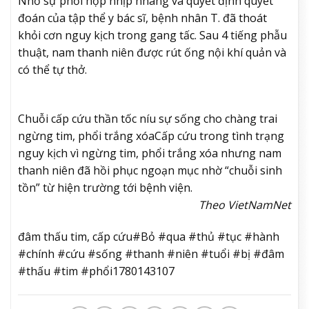
Nhờ sự phối hợp nhịp nhàng và quyết định quyết
đoán của tập thể y bác sĩ, bệnh nhân T. đã thoát
khỏi cơn nguy kịch trong gang tấc. Sau 4 tiếng phẫu
thuật, nam thanh niên được rút ống nội khí quản và
có thể tự thở.
Chuỗi cấp cứu thần tốc níu sự sống cho chàng trai
ngừng tim, phổi trắng xóa
Cấp cứu trong tình trạng
nguy kịch vì ngừng tim, phổi trắng xóa nhưng nam
thanh niên đã hồi phục ngoạn mục nhờ “chuỗi sinh
tồn” từ hiện trường tới bệnh viện.
Theo VietNamNet
đâm thấu tim, cấp cứu#Bỏ #qua #thủ #tục #hành
#chính #cứu #sống #thanh #niên #tuổi #bị #đâm
#thấu #tim #phổi1780143107