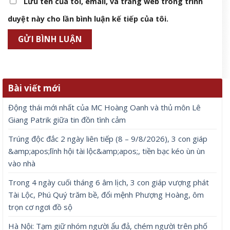
Lưu tên của tôi, email, và trang web trong trình
duyệt này cho lần bình luận kế tiếp của tôi.
Bài viết mới
Động thái mới nhất của MC Hoàng Oanh và thủ môn Lê
Giang Patrik giữa tin đồn tình cảm
Trúng độc đắc 2 ngày liên tiếp (8 – 9/8/2026), 3 con giáp
&amp;apos;lĩnh hội tài lộc&amp;apos;, tiền bạc kéo ùn ùn
vào nhà
Trong 4 ngày cuối tháng 6 âm lịch, 3 con giáp vượng phát
Tài Lộc, Phú Quý trăm bề, đổi mệnh Phượng Hoàng, ôm
trọn cơ ngơi đồ sộ
Hà Nội: Tạm giữ nhóm người ẩu đả, chém người trên phố