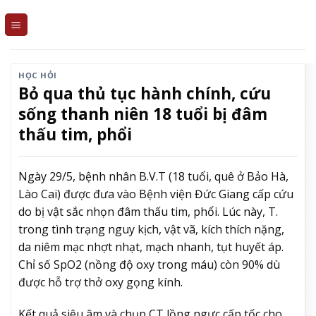
Skip
to
content
HỌC HỎI
Bỏ qua thủ tục hành chính, cứu
sống thanh niên 18 tuổi bị đâm
thấu tim, phổi
Ngày 29/5, bệnh nhân B.V.T (18 tuổi, quê ở Bảo Hà,
Lào Cai) được đưa vào Bệnh viện Đức Giang cấp cứu
do bị vật sắc nhọn đâm thấu tim, phổi. Lúc này, T.
trong tình trạng nguy kịch, vật vã, kích thích nặng,
da niêm mạc nhợt nhạt, mạch nhanh, tụt huyết áp.
Chỉ số SpO2 (nồng độ oxy trong máu) còn 90% dù
được hỗ trợ thở oxy gọng kính.
Kết quả siêu âm và chụp CT lồng ngực cấp tốc cho