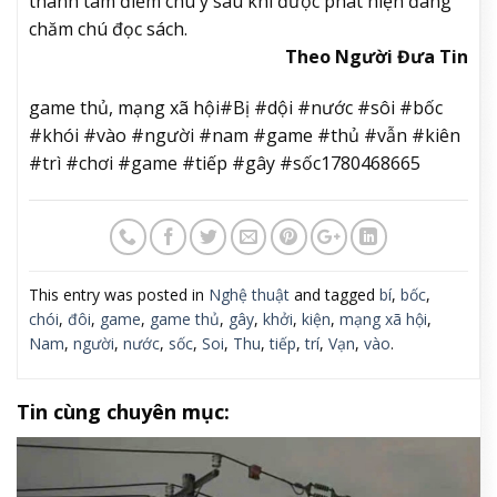
thành tâm điểm chú ý sau khi được phát hiện đang
chăm chú đọc sách.
Theo Người Đưa Tin
game thủ, mạng xã hội#Bị #dội #nước #sôi #bốc
#khói #vào #người #nam #game #thủ #vẫn #kiên
#trì #chơi #game #tiếp #gây #sốc1780468665
This entry was posted in
Nghệ thuật
and tagged
bí
,
bốc
,
chói
,
đôi
,
game
,
game thủ
,
gây
,
khởi
,
kiện
,
mạng xã hội
,
Nam
,
người
,
nước
,
sốc
,
Soi
,
Thu
,
tiếp
,
trí
,
Vạn
,
vào
.
Tin cùng chuyên mục: