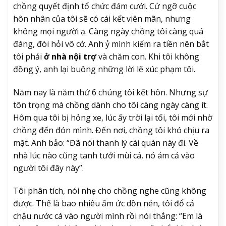
chồng quyết định tổ chức đám cưới. Cứ ngỡ cuộc
hôn nhân của tôi sẽ có cái kết viên mãn, nhưng
không mọi người ạ. Càng ngày chồng tôi càng quá
đáng, đòi hỏi vô cớ. Anh ỷ mình kiếm ra tiền nên bắt
tôi phải
ở nhà nội trợ
và chăm con. Khi tôi không
đồng ý, anh lại buông những lời lẽ xúc phạm tôi.
Năm nay là năm thứ 6 chúng tôi kết hôn. Nhưng sự
tôn trọng mà chồng dành cho tôi càng ngày càng ít.
Hôm qua tôi bị hỏng xe, lúc ấy trời lại tối, tôi mới nhờ
chồng đến đón mình. Đến nơi, chồng tôi khó chịu ra
mặt. Anh bảo: “Đã nói thanh lý cái quán này đi. Về
nhà lúc nào cũng tanh tưởi mùi cá, nó ám cả vào
người tôi đây này”.
Tôi phân tích, nói nhẹ cho chồng nghe cũng không
được. Thế là bao nhiêu ấm ức dồn nén, tôi đổ cả
chậu nước cá vào người mình rồi nói thẳng: “Em là