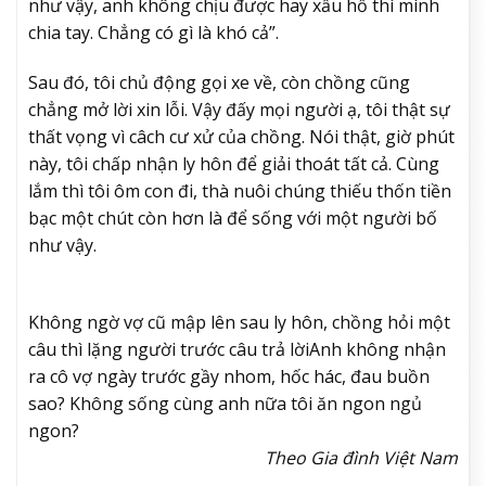
như vậy, anh không chịu được hay xấu hổ thì mình
chia tay. Chẳng có gì là khó cả”.
Sau đó, tôi chủ động gọi xe về, còn chồng cũng
chẳng mở lời xin lỗi. Vậy đấy mọi người ạ, tôi thật sự
thất vọng vì câch cư xử của chồng. Nói thật, giờ phút
này, tôi chấp nhận ly hôn để giải thoát tất cả. Cùng
lắm thì tôi ôm con đi, thà nuôi chúng thiếu thốn tiền
bạc một chút còn hơn là để sống với một người bố
như vậy.
Không ngờ vợ cũ mập lên sau ly hôn, chồng hỏi một
câu thì lặng người trước câu trả lời
Anh không nhận
ra cô vợ ngày trước gầy nhom, hốc hác, đau buồn
sao? Không sống cùng anh nữa tôi ăn ngon ngủ
ngon?
Theo Gia đình Việt Nam