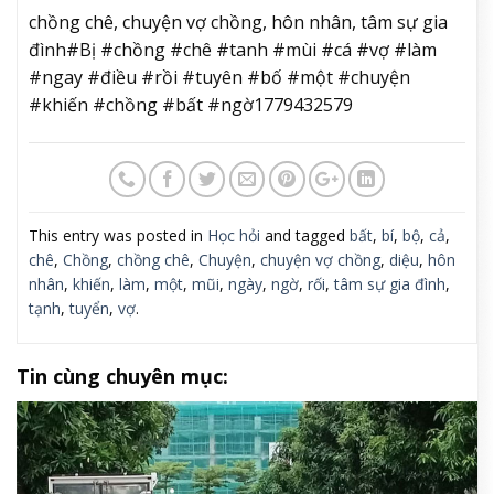
chồng chê, chuyện vợ chồng, hôn nhân, tâm sự gia
đình#Bị #chồng #chê #tanh #mùi #cá #vợ #làm
#ngay #điều #rồi #tuyên #bố #một #chuyện
#khiến #chồng #bất #ngờ1779432579
This entry was posted in
Học hỏi
and tagged
bất
,
bí
,
bộ
,
cả
,
chê
,
Chồng
,
chồng chê
,
Chuyện
,
chuyện vợ chồng
,
diệu
,
hôn
nhân
,
khiến
,
làm
,
một
,
mũi
,
ngày
,
ngờ
,
rối
,
tâm sự gia đình
,
tạnh
,
tuyển
,
vợ
.
Tin cùng chuyên mục: