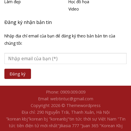
Làm đẹp
Học đồ họa
Video
Đăng ký nhận bản tin
Nhập địa chỉ email của bạn để đăng ký theo bản bản tin của
chúng tôi:
Phone: 0909.009.009
Email: webtintuc@gmail.com
Copyright 2026 © Themewordpress
Địa chỉ: 290 Nguyễn Trãi, Thanh Xuân, Hà Nội
"korean kbj​
"korean bj
"koreanbj​
"tin tức thời sự Việt Nam
"Tin
tức tiền điện tử mới nhất​
"Jiliasia 777
"Juan 365
"Korean Kbj