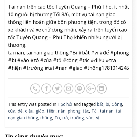
Tai nạn trên cao tốc Tuyên Quang – Phú Thọ, ít nhất
10 người bị thương
Tối 8/6, một vụ tai nạn giao
thông liên hoàn giữa bốn phương tiện, trong đó có
xe khách và xe chở công nhân, xảy ra trên tuyến cao
tốc Tuyên Quang – Phú Thọ khiến nhiều người bị
thương.
tai nạn, tai nạn giao thông#Bị #bắt #vì #để #phong
#bì #vào #tô #của #tổ #công #tác #điều #tra
#hiện #trường #tai #nạn #giao #thông1781014245
This entry was posted in
Học hỏi
and tagged
bất
,
bí
,
Công
,
của
,
dễ
,
diệu
,
giáo
,
Hiện
,
nần
,
phong
,
tắc
,
Tài
,
tai nạn
,
tai
nạn giao thông
,
thông
,
Tô
,
trả
,
trưởng
,
vào
,
vị
.
Tin cùng chuyên mục: