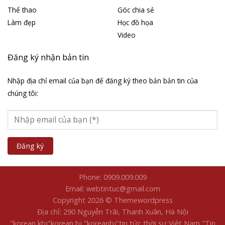
Thể thao
Góc chia sẻ
Làm đẹp
Học đồ họa
Video
Đăng ký nhận bản tin
Nhập địa chỉ email của bạn để đăng ký theo bản bản tin của
chúng tôi:
Phone: 0909.009.009
Email: webtintuc@gmail.com
Copyright 2026 © Themewordpress
Địa chỉ: 290 Nguyễn Trãi, Thanh Xuân, Hà Nội
"korean kbj​
"korean bj
"koreanbj​
"tin tức thời sự Việt Nam
"Tin