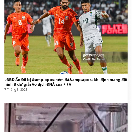
LĐBĐ Ấn Độ bị &amp;apos;ném đá&amp;apos; khi định mang đội
hình B dự giải Vô địch ĐNÁ của FIFA
7 Tháng 8, 2026