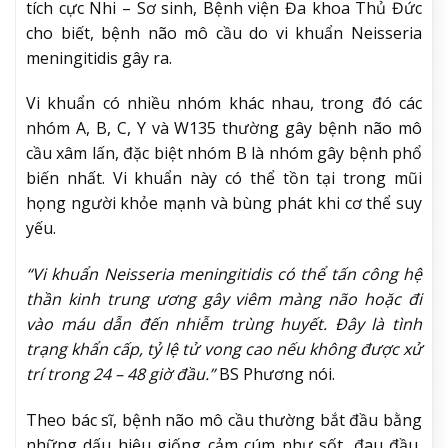
tích cực Nhi – Sơ sinh, Bệnh viện Đa khoa Thủ Đức
cho biết, bệnh não mô cầu do vi khuẩn Neisseria
meningitidis gây ra.
Vi khuẩn có nhiều nhóm khác nhau, trong đó các
nhóm A, B, C, Y và W135 thường gây bệnh não mô
cầu xâm lấn, đặc biệt nhóm B là nhóm gây bệnh phổ
biến nhất. Vi khuẩn này có thể tồn tại trong mũi
họng người khỏe mạnh và bùng phát khi cơ thể suy
yếu.
“Vi khuẩn Neisseria meningitidis có thể tấn công hệ
thần kinh trung ương gây viêm màng não hoặc đi
vào máu dẫn đến nhiễm trùng huyết. Đây là tình
trạng khẩn cấp, tỷ lệ tử vong cao nếu không được xử
trí trong 24 – 48 giờ đầu.”
BS Phương nói.
Theo bác sĩ, bệnh não mô cầu thường bắt đầu bằng
những dấu hiệu giống cảm cúm như sốt, đau đầu,