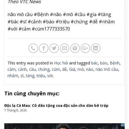
Theo VTC News
não mô cầu #Bệnh #não #mô #cầu #gia #tăng
#bác #sĩ #cảnh #báo #triệu #chứng #dễ #nhầm
#với #cảm #cúm1777333570
This entry was posted in
Học hỏi
and tagged
bác
,
bảo
,
Bệnh
,
cảm
,
cảnh
,
cầu
,
chứng
,
cúm
,
dễ
,
Giá
,
mở
,
nào
,
não mô cầu
,
nhắm
,
sĩ
,
tăng
,
triệu
,
với
.
Tin cùng chuyên mục:
Độc lạ Cà Mau: Cô dâu tặng cua đặc sản cho dàn bê tráp
7 Tháng 8, 2026