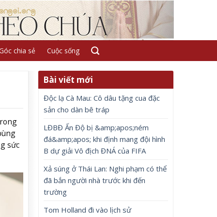
Góc chia sẻ
Cuộc sống
Bài viết mới
Độc lạ Cà Mau: Cô dâu tặng cua đặc
sản cho dàn bê tráp
trong
LĐBĐ Ấn Độ bị &amp;apos;ném
 bùng
đá&amp;apos; khi định mang đội hình
ng sức
B dự giải Vô địch ĐNÁ của FIFA
Xả súng ở Thái Lan: Nghi phạm có thể
đã bắn người nhà trước khi đến
trường
Tom Holland đi vào lịch sử