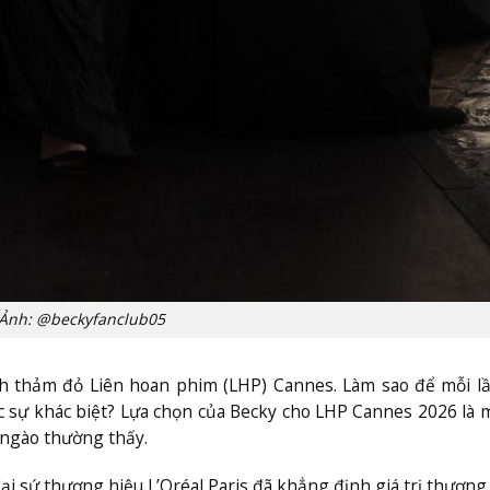
Ảnh: @beckyfanclub05
h thảm đỏ Liên hoan phim (LHP) Cannes. Làm sao để mỗi l
ợc sự khác biệt? Lựa chọn của Becky cho LHP Cannes 2026 là 
 ngào thường thấy.
đại sứ thương hiệu L’Oréal Paris đã khẳng định giá trị thương