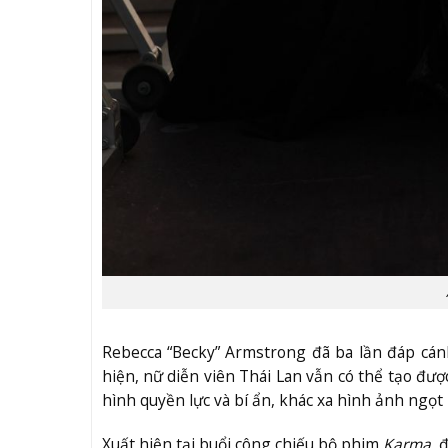
Rebecca “Becky” Armstrong đã ba lần đáp cán
hiện, nữ diễn viên Thái Lan vẫn có thể tạo đư
hình quyền lực và bí ẩn, khác xa hình ảnh ngọt
Xuất hiện tại buổi công chiếu bộ phim
Karma
, 