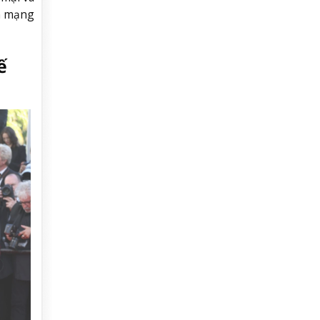
ên mạng
ế