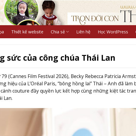
ọa
Thiết kế website
Chia sẻ
Liên hệ
Học WordPress
g sức của công chúa Thái Lan
 79 (Cannes Film Festival 2026), Becky Rebecca Patricia Arms
ơng hiệu của L’Oréal Paris, “bông hồng lai” Thái – Anh đã làm
 cánh couture đầy quyền lực kết hợp cùng những kiệt tác tra
i Lan.