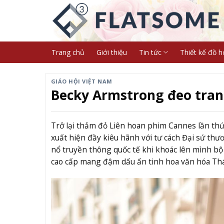
Skip
to
content
Trang chủ
Giới thiệu
Tin tức
Thiết kế đồ h
GIÁO HỘI VIỆT NAM
Becky Armstrong đeo tran
Trở lại thảm đỏ Liên hoan phim Cannes lần thứ
xuất hiện đầy kiêu hãnh với tư cách Đại sứ thư
nổ truyền thông quốc tế khi khoác lên mình bộ
cao cấp mang đậm dấu ấn tinh hoa văn hóa Thá