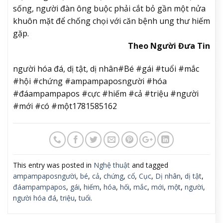
sống, người đàn ông buộc phải cắt bỏ gần một nửa
khuôn mặt để chống chọi với căn bệnh ung thư hiếm
gặp.
Theo Người Đưa Tin
người hóa đá, dị tật, dị nhân#Bé #gái #tuổi #mắc
#hội #chứng #ampampaposngười #hóa
#đáampampapos #cực #hiếm #cả #triệu #người
#mới #có #một1781585162
This entry was posted in
Nghệ thuật
and tagged
ampampaposngười
,
bé
,
cả
,
chứng
,
cổ
,
Cục
,
Dị nhân
,
dị tật
,
đáampampapos
,
gái
,
hiếm
,
hóa
,
hối
,
mắc
,
mới
,
một
,
người
,
người hóa đá
,
triệu
,
tuổi
.