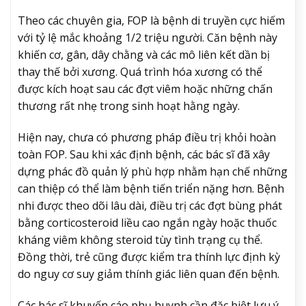
Theo các chuyên gia, FOP là bệnh di truyền cực hiếm
với tỷ lệ mắc khoảng 1/2 triệu người. Căn bệnh này
khiến cơ, gân, dây chằng và các mô liên kết dần bị
thay thế bởi xương. Quá trình hóa xương có thể
được kích hoạt sau các đợt viêm hoặc những chấn
thương rất nhẹ trong sinh hoạt hằng ngày.
Hiện nay, chưa có phương pháp điều trị khỏi hoàn
toàn FOP. Sau khi xác định bệnh, các bác sĩ đã xây
dựng phác đồ quản lý phù hợp nhằm hạn chế những
can thiệp có thể làm bệnh tiến triển nặng hơn. Bệnh
nhi được theo dõi lâu dài, điều trị các đợt bùng phát
bằng corticosteroid liều cao ngắn ngày hoặc thuốc
kháng viêm không steroid tùy tình trạng cụ thể.
Đồng thời, trẻ cũng được kiểm tra thính lực định kỳ
do nguy cơ suy giảm thính giác liên quan đến bệnh.
Các bác sĩ khuyến cáo phụ huynh cần đặc biệt lưu ý