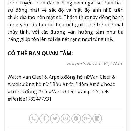
trình tuyển chọn đặc biệt nghiêm ngặt sẽ đảm bảo
sự đồng nhất về sắc độ và mật độ ánh nhũ trên
chiếc đĩa tạo nên mặt số. Thách thức này đồng hành
cùng yêu cầu tạo tác họa tiết guilloché trên bề mặt
thủy tinh, với các đường vân hướng tâm như tia
nắng giúp tôn lên tối đa nét rạng ngời tổng thể.
CÓ THỂ BẠN QUAN TÂM:
Harper’s Bazaar Việt Nam
Watch,Van Cleef & Arpels,đồng hồ nữVan Cleef &
Arpels,đồng hồ nữ#Bầu #trời #đêm #mê #hoặc
#trên #đồng #hồ #Van #Cleef #amp #Arpels
#Perlée1783477731