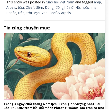
This entry was posted in
Giáo hội Việt Nam
and tagged
amp
,
Arpels
,
bầu
,
Cleef
,
đêm
,
Đông
,
đồng hồ nữ
,
Hồ
,
hoặc
,
mẹ
,
Perlée
,
trên
,
trời
,
Vạn
,
Van Cleef & Arpels
.
Tin cùng chuyên mục:
Trong 4 ngày cuối tháng 6 âm lịch, 3 con giáp vượng phát Tài
Lộc, Phú Quý trăm bề, đổi mệnh Phượng Hoàng, ôm trọn cơ ngơi