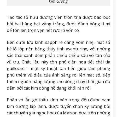
kim cương.
Tạo tác sở hữu đường viền tròn trịa được bao bọc
bởi hai hàng hạt vàng trắng, được đánh bóng tỉ mỉ
để tôn lên trọn vẹn nét rực rỡ vốn có.
Bên dưới lớp kính sapphire dáng vòm nhẹ, mặt số
hé lộ lớp nền bằng thủy tinh aventurine, với những
sắc thái xanh đêm phản chiếu chiều sâu vô tận của
vũ trụ. Chất liệu này còn phô diễn họa tiết chải tia
guilloché – một kỹ thuật tân tiến giúp làm phong
phú thêm vũ điệu của ánh sáng rọi lên mặt số, tiếp
thêm nguồn năng lượng cho dòng chảy thời gian đo
đếm bởi các kim đồng hồ dạng khối rắn rỏi.
Phần vỏ lẫn gờ thấu kính bên trong đều được nạm
kim cương lấp lánh, được tuyển chọn kỹ lưỡng bởi
các chuyên gia ngọc học của Maison dựa trên những