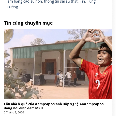
làm bằng cao su non
,
thông tin sai sự thật
,
Tin
,
Tùng
,
Tường
.
Tin cùng chuyên mục:
Căn nhà ở quê của &amp;apos;anh Bảy Nghệ An&amp;apos;
đang nổi đình đám MXH
6 Tháng 8, 2026