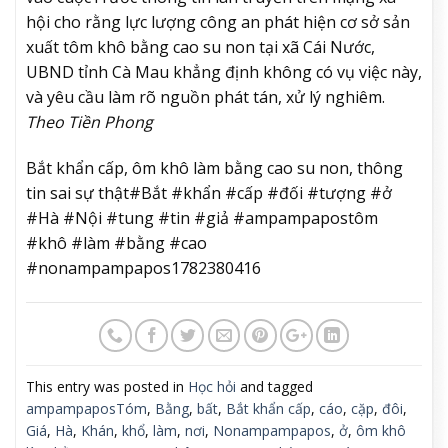
hội cho rằng lực lượng công an phát hiện cơ sở sản
xuất tôm khô bằng cao su non tại xã Cái Nước,
UBND tỉnh Cà Mau khẳng định không có vụ việc này,
và yêu cầu làm rõ nguồn phát tán, xử lý nghiêm.
Theo Tiền Phong
Bắt khẩn cấp, ôm khô làm bằng cao su non, thông
tin sai sự thật#Bắt #khẩn #cấp #đối #tượng #ở
#Hà #Nội #tung #tin #giả #ampampapostôm
#khô #làm #bằng #cao
#nonampampapos1782380416
This entry was posted in
Học hỏi
and tagged
ampampaposTóm
,
Bằng
,
bất
,
Bắt khẩn cấp
,
cáo
,
cặp
,
đôi
,
Giá
,
Hà
,
Khán
,
khổ
,
làm
,
nơi
,
Nonampampapos
,
ở
,
ôm khô