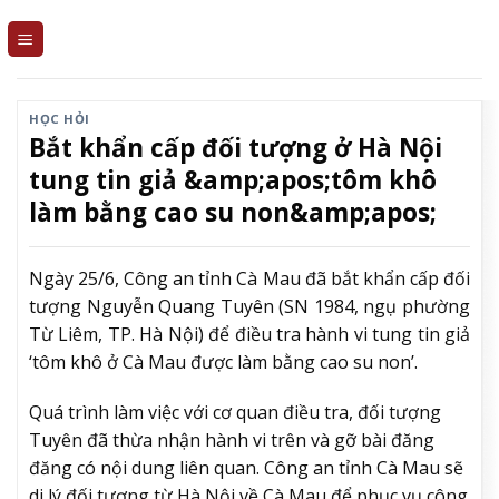
Skip
to
content
HỌC HỎI
Bắt khẩn cấp đối tượng ở Hà Nội
tung tin giả &amp;apos;tôm khô
làm bằng cao su non&amp;apos;
Ngày 25/6, Công an tỉnh Cà Mau đã bắt khẩn cấp đối
tượng Nguyễn Quang Tuyên (SN 1984, ngụ phường
Từ Liêm, TP. Hà Nội) để điều tra hành vi tung tin giả
‘tôm khô ở Cà Mau được làm bằng cao su non’.
Quá trình làm việc với cơ quan điều tra, đối tượng
Tuyên đã thừa nhận hành vi trên và gỡ bài đăng
đăng có nội dung liên quan. Công an tỉnh Cà Mau sẽ
di lý đối tượng từ Hà Nội về Cà Mau để phục vụ công