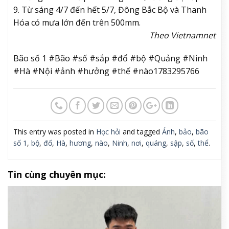
9. Từ sáng 4/7 đến hết 5/7, Đông Bắc Bộ và Thanh
Hóa có mưa lớn đến trên 500mm.
Theo Vietnamnet
Bão số 1 #Bão #số #sắp #đổ #bộ #Quảng #Ninh
#Hà #Nội #ảnh #hưởng #thế #nào1783295766
This entry was posted in
Học hỏi
and tagged
Ánh
,
bảo
,
bão
số 1
,
bộ
,
đố
,
Hà
,
hương
,
nào
,
Ninh
,
nơi
,
quáng
,
sập
,
số
,
thể
.
Tin cùng chuyên mục: