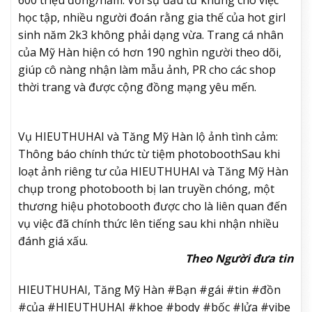
học tập, nhiều người đoán rằng gia thế của hot girl
sinh năm 2k3 không phải dạng vừa. Trang cá nhân
của Mỹ Hàn hiện có hơn 190 nghìn người theo dõi,
giúp cô nàng nhận làm mẫu ảnh, PR cho các shop
thời trang và được cộng đồng mạng yêu mến.
Vụ HIEUTHUHAI và Tăng Mỹ Hàn lộ ảnh tình cảm:
Thông báo chính thức từ tiệm photobooth
Sau khi
loạt ảnh riêng tư của HIEUTHUHAI và Tăng Mỹ Hàn
chụp trong photobooth bị lan truyền chóng, một
thương hiệu photobooth được cho là liên quan đến
vụ việc đã chính thức lên tiếng sau khi nhận nhiều
đánh giá xấu.
Theo Người đưa tin
HIEUTHUHAI, Tăng Mỹ Hàn #Bạn #gái #tin #đồn
#của #HIEUTHUHAI #khoe #body #bốc #lửa #vibe