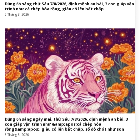
Đúng 6h sáng thứ Sáu 7/8/2026, định mệnh an bài, 3 con giáp vận
trình như cá chép hóa rồng, giàu có lên bất chấp
6 Tháng 8, 2026
Đúng 6h sáng ngày mai, thứ Sáu 7/8/2026, định mệnh an bài, 3
con giáp vận trình như &amp;apos;cá chép hóa
rồng&amp;apos;, giàu có lên bất chấp, số đỏ chót như son
6 Tháng 8, 2026