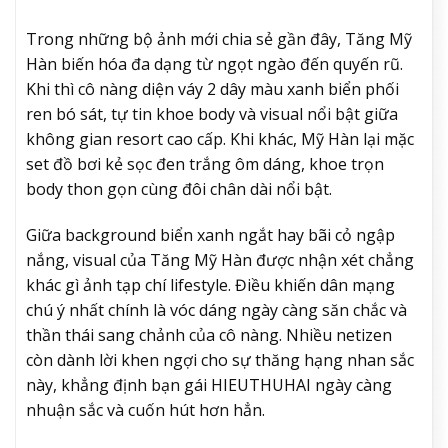
Trong những bộ ảnh mới chia sẻ gần đây, Tăng Mỹ
Hàn biến hóa đa dạng từ ngọt ngào đến quyến rũ.
Khi thì cô nàng diện váy 2 dây màu xanh biển phối
ren bó sát, tự tin khoe body và visual nổi bật giữa
không gian resort cao cấp. Khi khác, Mỹ Hàn lại mặc
set đồ bơi kẻ sọc đen trắng ôm dáng, khoe trọn
body thon gọn cùng đôi chân dài nổi bật.
Giữa background biển xanh ngắt hay bãi cỏ ngập
nắng, visual của Tăng Mỹ Hàn được nhận xét chẳng
khác gì ảnh tạp chí lifestyle. Điều khiến dân mạng
chú ý nhất chính là vóc dáng ngày càng săn chắc và
thần thái sang chảnh của cô nàng. Nhiều netizen
còn dành lời khen ngợi cho sự thăng hạng nhan sắc
này, khẳng định bạn gái HIEUTHUHAI ngày càng
nhuận sắc và cuốn hút hơn hẳn.