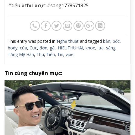
#tiểu #thư #cực #sang1778571825
This entry was posted in
Nghệ thuật
and tagged
bản
,
bốc
,
body
,
của
,
Cục
,
đơn
,
gái
,
HIEUTHUHAI
,
khoe
,
lựa
,
sáng
,
Tăng Mỹ Hàn
,
Thu
,
Tiểu
,
Tin
,
vibe
.
Tin cùng chuyên mục: