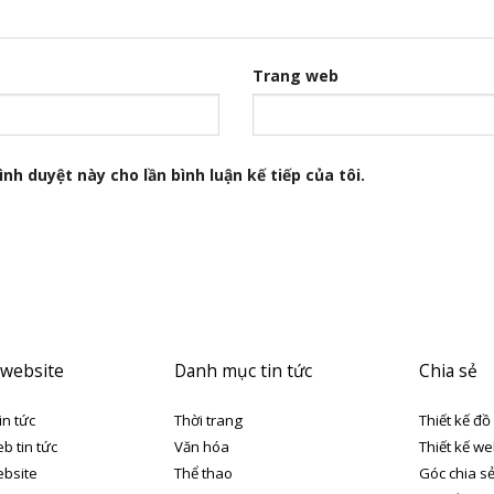
Trang web
nh duyệt này cho lần bình luận kế tiếp của tôi.
 website
Danh mục tin tức
Chia sẻ
in tức
Thời trang
Thiết kế đồ
eb tin tức
Văn hóa
Thiết kế we
ebsite
Thể thao
Góc chia s