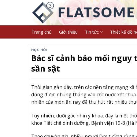
Skip
to
content
Trang chủ
Giới thiệu
Tin tức
Thiết kế đồ h
HỌC HỎI
Bác sĩ cảnh báo mối nguy 
sần sật
Thời gian gần đây, trên các nền tảng mạng xã 
động được nhúng thẳng vào cốc nước xốt chua ca
nhiên của món ăn này đã thu hút rất nhiều thực 
Tuy nhiên, dưới góc nhìn y khoa, đây là một th
khoa Tiết chế dinh dưỡng, Bệnh viện 19-8 (Hà Nộ
Theo chuyên gia, nhiều người lầm tưởng rằng 