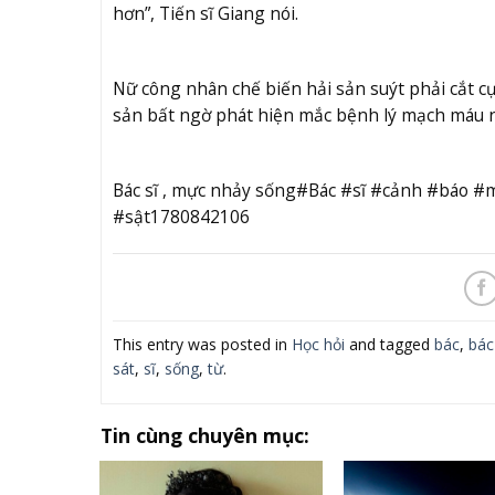
hơn”, Tiến sĩ Giang nói.
Nữ công nhân chế biến hải sản suýt phải cắt cụ
sản bất ngờ phát hiện mắc bệnh lý mạch máu ng
Bác sĩ , mực nhảy sống#Bác #sĩ #cảnh #báo 
#sật1780842106
This entry was posted in
Học hỏi
and tagged
bác
,
bác
sát
,
sĩ
,
sống
,
từ
.
Tin cùng chuyên mục: