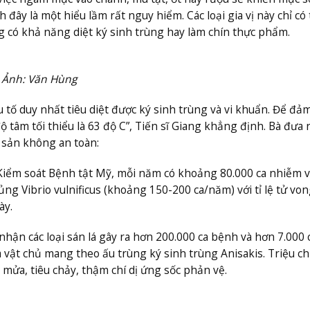
 đây là một hiểu lầm rất nguy hiểm. Các loại gia vị này chỉ có 
ng có khả năng diệt ký sinh trùng hay làm chín thực phẩm.
. Ảnh: Văn Hùng
 tố duy nhất tiêu diệt được ký sinh trùng và vi khuẩn. Để đả
 tâm tối thiểu là 63 độ C”, Tiến sĩ Giang khẳng định. Bà đưa r
i sản không an toàn:
Kiểm soát Bệnh tật Mỹ, mỗi năm có khoảng 80.000 ca nhiễm v
ng Vibrio vulnificus (khoảng 150-200 ca/năm) với tỉ lệ tử von
ày.
nhận các loại sán lá gây ra hơn 200.000 ca bệnh và hơn 7.000 
 vật chủ mang theo ấu trùng ký sinh trùng Anisakis. Triệu c
 mửa, tiêu chảy, thậm chí dị ứng sốc phản vệ.