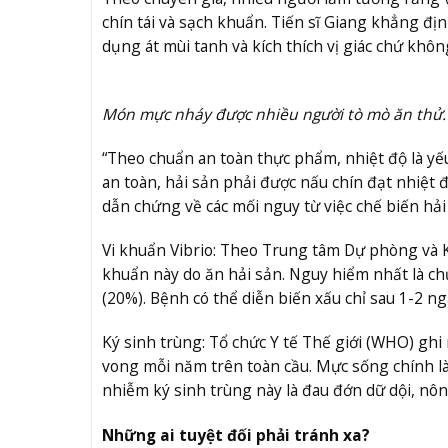
chín tái và sạch khuẩn. Tiến sĩ Giang khẳng định
dụng át mùi tanh và kích thích vị giác chứ khô
Món mực nháy được nhiều người tò mò ăn thử
“Theo chuẩn an toàn thực phẩm, nhiệt độ là yếu
an toàn, hải sản phải được nấu chín đạt nhiệt độ
dẫn chứng về các mối nguy từ việc chế biến hả
Vi khuẩn Vibrio: Theo Trung tâm Dự phòng và 
khuẩn này do ăn hải sản. Nguy hiểm nhất là chủ
(20%). Bệnh có thể diễn biến xấu chỉ sau 1-2 ng
Ký sinh trùng: Tổ chức Y tế Thế giới (WHO) ghi 
vong mỗi năm trên toàn cầu. Mực sống chính là
nhiễm ký sinh trùng này là đau đớn dữ dội, nôn
Những ai tuyệt đối phải tránh xa?