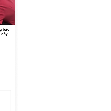
ụ bảo
 dây