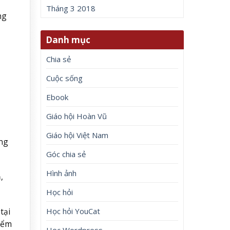
Tháng 3 2018
ng
Danh mục
Chia sẻ
Cuộc sống
Ebook
Giáo hội Hoàn Vũ
Giáo hội Việt Nam
ng
Góc chia sẻ
Hình ảnh
,
Học hỏi
Học hỏi YouCat
tại
hiểm
Học Wordpress