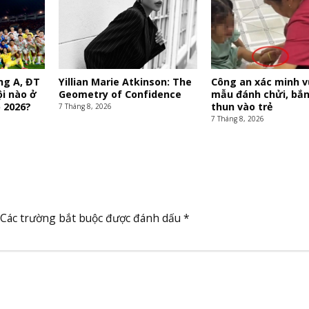
ng A, ĐT
Yillian Marie Atkinson: The
Công an xác minh v
ội nào ở
Geometry of Confidence
mẫu đánh chửi, bắn
 2026?
thun vào trẻ
7 Tháng 8, 2026
7 Tháng 8, 2026
Các trường bắt buộc được đánh dấu
*