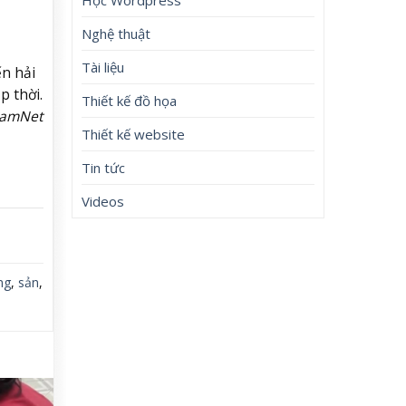
Nghệ thuật
Tài liệu
ến hải
p thời.
Thiết kế đồ họa
NamNet
Thiết kế website
Tin tức
Videos
ng
,
sản
,