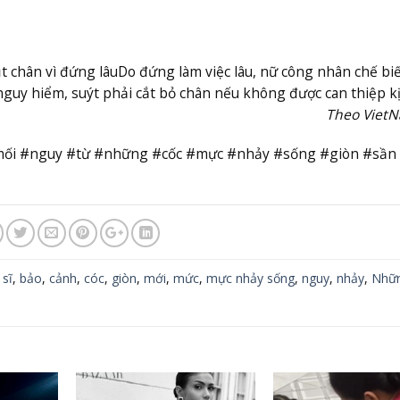
t chân vì đứng lâu
Do đứng làm việc lâu, nữ công nhân chế bi
uy hiểm, suýt phải cắt bỏ chân nếu không được can thiệp kị
Theo Viet
#mối #nguy #từ #những #cốc #mực #nhảy #sống #giòn #sần
 sĩ
,
bảo
,
cảnh
,
cóc
,
giòn
,
mới
,
mức
,
mực nhảy sống
,
nguy
,
nhảy
,
Nhữ