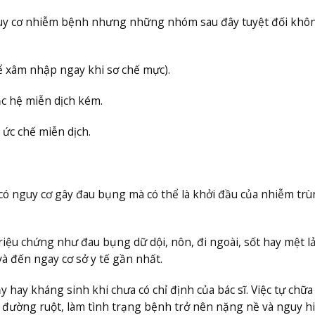
nguy cơ nhiễm bệnh nhưng những nhóm sau đây tuyệt đối khô
ể xâm nhập ngay khi sơ chế mực).
c hệ miễn dịch kém.
 ức chế miễn dịch.
ó nguy cơ gây đau bụng mà có thể là khởi đầu của nhiễm trù
riệu chứng như đau bụng dữ dội, nôn, đi ngoài, sốt hay mệt lả
à đến ngay cơ sở y tế gần nhất.
hay kháng sinh khi chưa có chỉ định của bác sĩ. Việc tự chữa 
ng đường ruột, làm tình trạng bệnh trở nên nặng nề và nguy 