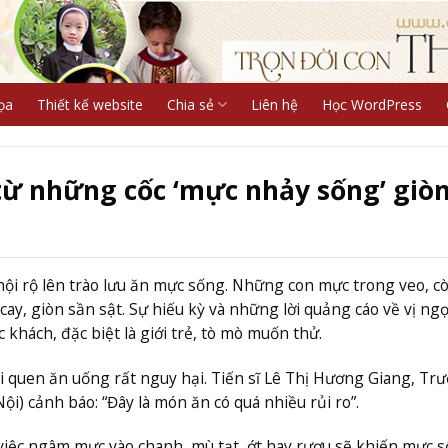
ọa
Thiết kế website
Chia sẻ
Liên hệ
Học WordPress
từ những cốc ‘mực nhảy sống’ giò
hội rộ lên trào lưu ăn mực sống. Những con mực trong veo, c
y, giòn sần sật. Sự hiếu kỳ và những lời quảng cáo về vị ngọ
khách, đặc biệt là giới trẻ, tò mò muốn thử.
ói quen ăn uống rất nguy hại. Tiến sĩ Lê Thị Hương Giang, Tr
i) cảnh báo: “Đây là món ăn có quá nhiều rủi ro”.
việc ngâm mực vào chanh, mù tạt, ớt hay rượu sẽ khiến mực 