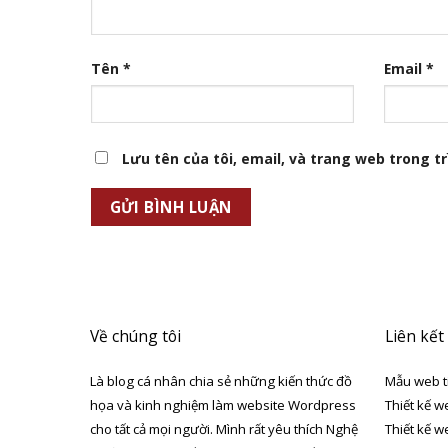
Tên
*
Email
*
Lưu tên của tôi, email, và trang web trong trì
Về chúng tôi
Liên kết
Là blog cá nhân chia sẻ những kiến thức đồ
Mẫu web t
họa và kinh nghiệm làm website Wordpress
Thiết kế w
cho tất cả mọi người. Mình rất yêu thích Nghệ
Thiết kế w