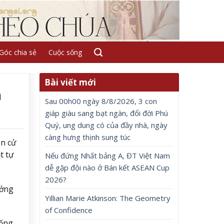
Góc chia sẻ
Cuộc sống
Bài viết mới
n
Sau 00h00 ngày 8/8/2026, 3 con
giáp giàu sang bạt ngàn, đổi đời Phú
Quý, ung dung có của đầy nhà, ngày
càng hưng thịnh sung túc
òn cử
t tự
Nếu đứng Nhất bảng A, ĐT Việt Nam
dễ gặp đội nào ở Bán kết ASEAN Cup
2026?
ưởng
Yillian Marie Atkinson: The Geometry
of Confidence
sống