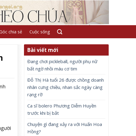
Góc chia sẻ
Cuộc sống
Bài viết mới
n
Đang chơi pickleball, người phụ nữ
bất ngờ nhồi máu cơ tim
Đỗ Thị Hà tuổi 26 được chồng doanh
ỉnh
nhân cưng chiều, nhan sắc ngày càng
rạng rỡ
Ca sĩ bolero Phương Diễm Huyền
trước khi bị bắt
Chuyện gì đang xảy ra với Huấn Hoa
người
Hồng?