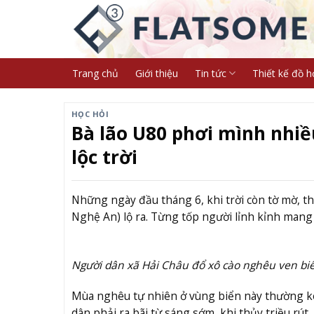
Skip
to
content
Trang chủ
Giới thiệu
Tin tức
Thiết kế đồ h
HỌC HỎI
Bà lão U80 phơi mình nhiề
lộc trời
Những ngày đầu tháng 6, khi trời còn tờ mờ, thuỷ
Nghệ An) lộ ra. Từng tốp người lỉnh kỉnh mang 
Người dân xã Hải Châu đổ xô cào nghêu ven bi
Mùa nghêu tự nhiên ở vùng biển này thường kéo 
dân phải ra bãi từ sáng sớm, khi thủy triều rút