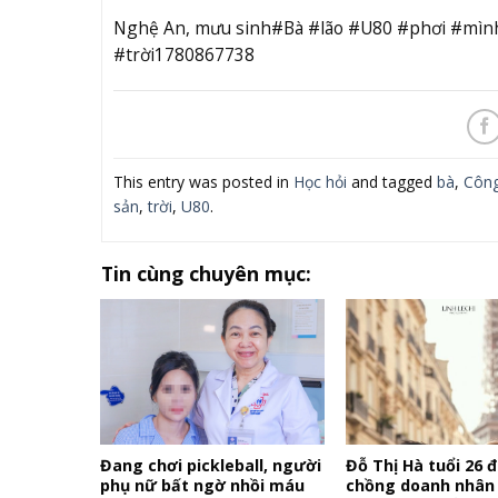
Nghệ An, mưu sinh#Bà #lão #U80 #phơi #mình
#trời1780867738
This entry was posted in
Học hỏi
and tagged
bà
,
Côn
sản
,
trời
,
U80
.
Tin cùng chuyên mục:
Đang chơi pickleball, người
Đỗ Thị Hà tuổi 26 
phụ nữ bất ngờ nhồi máu
chồng doanh nhân