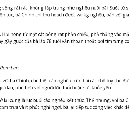
sống rải rác, không tập trung như nghêu nuôi bãi. Suốt từ 
n tục, bà Chính chỉ thu hoạch được vài kg nghêu, bán với giá
. Hơi nóng từ mặt cát bỏng rát phản chiếu, phả thẳng vào mặ
 gầy guộc của bà lão 78 tuổi vẫn thoăn thoắt bới tìm từng c
i đem bán
với bà Chính, cho biết cào nghêu trên bãi cát khô tuy thu đượ
 lâu, phù hợp với người lớn tuổi hoặc sức khỏe yếu.
 lại cũng là lúc buổi cào nghêu kết thúc. Thế nhưng, với bà C
m trưa và ít phút nghỉ ngơi, bà lại tiếp tục công việc khác đ