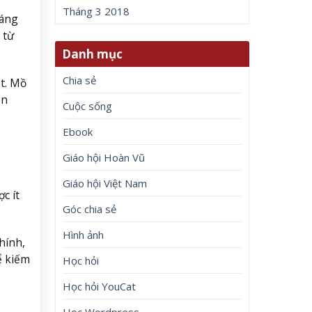
Tháng 3 2018
sáng
 từ
Danh mục
Chia sẻ
t. Mồ
on
Cuộc sống
Ebook
Giáo hội Hoàn Vũ
Giáo hội Việt Nam
c ít
Góc chia sẻ
Hình ảnh
hính,
ể kiếm
Học hỏi
Học hỏi YouCat
Học Wordpress