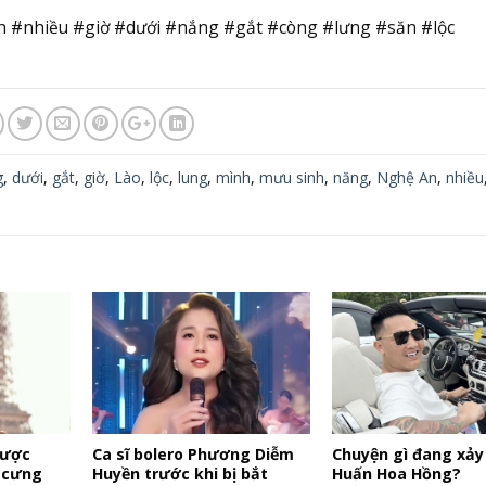
 #nhiều #giờ #dưới #nắng #gắt #còng #lưng #săn #lộc
g
,
dưới
,
gắt
,
giờ
,
Lào
,
lộc
,
lung
,
mình
,
mưu sinh
,
năng
,
Nghệ An
,
nhiều
được
Ca sĩ bolero Phương Diễm
Chuyện gì đang xảy 
 cưng
Huyền trước khi bị bắt
Huấn Hoa Hồng?