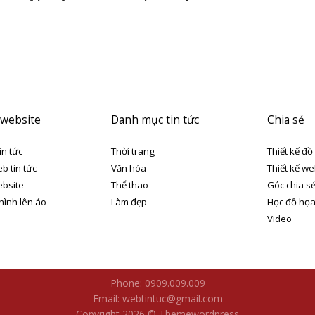
 website
Danh mục tin tức
Chia sẻ
in tức
Thời trang
Thiết kế đồ
eb tin tức
Văn hóa
Thiết kế we
ebsite
Thể thao
Góc chia s
 hình lên áo
Làm đẹp
Học đồ họ
Video
Phone: 0909.009.009
Email: webtintuc@gmail.com
Copyright 2026 © Themewordpress