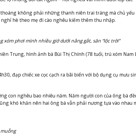
thoáng không phải những thanh niên trai tráng mà chủ yếu 
ỳ nghỉ hè theo mẹ đi cào nghêu kiếm thêm thu nhập.
g xóm phơi mình nhiều giờ dưới nắng gắt, săn “lộc trời”
miền Trung, hình ảnh bà Bùi Thị Chính (78 tuổi, trú xóm Nam 
h30, đạp chiếc xe cọc cạch ra bãi biển với bộ dụng cụ mưu s
hững con nghêu bao nhiêu năm. Năm người con của ông bà đề
i cũng khó khăn nên hai ông bà vẫn phải nương tựa vào nhau 
c muỗng