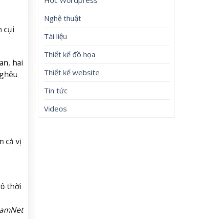
Nghệ thuật
 cụi
Tài liệu
Thiết kế đồ họa
an, hai
Thiết kế website
nghêu
Tin tức
Videos
 cả vị
ô thời
NamNet