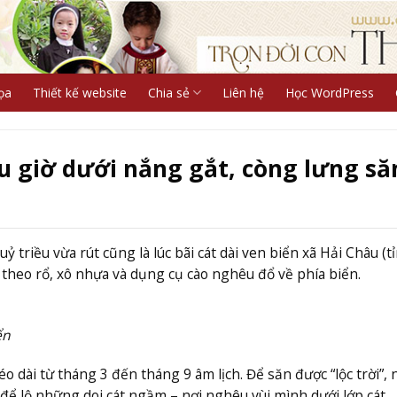
ọa
Thiết kế website
Chia sẻ
Liên hệ
Học WordPress
u giờ dưới nắng gắt, còng lưng să
 triều vừa rút cũng là lúc bãi cát dài ven biển xã Hải Châu (t
theo rổ, xô nhựa và dụng cụ cào nghêu đổ về phía biển.
ển
dài từ tháng 3 đến tháng 9 âm lịch. Để săn được “lộc trời”, 
, để lộ những doi cát ngầm – nơi nghêu vùi mình dưới lớp cát.