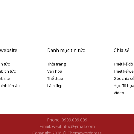
 website
Danh mục tin tức
Chia sẻ
in tức
Thời trang
Thiết kế đồ
eb tin tức
Văn hóa
Thiết kế we
ebsite
Thể thao
Góc chia s
 hình lên áo
Làm đẹp
Học đồ họ
Video
Phone: 0909.009.009
Email: webtintuc@gmail.com
Copyright 2026 © Themewordpress