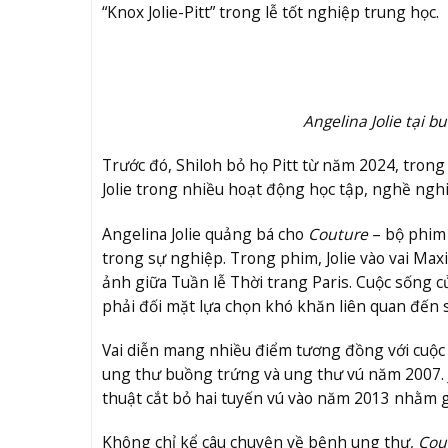
“Knox Jolie-Pitt” trong lễ tốt nghiệp trung học.
Angelina Jolie tại 
Trước đó, Shiloh bỏ họ Pitt từ năm 2024, tron
Jolie trong nhiều hoạt động học tập, nghề nghi
Angelina Jolie quảng bá cho
Couture
– bộ phim 
trong sự nghiệp. Trong phim, Jolie vào vai Max
ảnh giữa Tuần lễ Thời trang Paris. Cuộc sống 
phải đối mặt lựa chọn khó khăn liên quan đến s
Vai diễn mang nhiều điểm tương đồng với cuộc đ
ung thư buồng trứng và ung thư vú năm 2007. 
thuật cắt bỏ hai tuyến vú vào năm 2013 nhằm 
Không chỉ kể câu chuyện về bệnh ung thư,
Cou