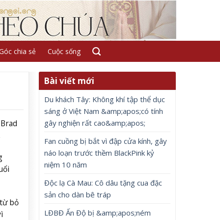
Góc chia sẻ
Cuộc sống
Bài viết mới
Du khách Tây: Không khí tập thể dục
sáng ở Việt Nam &amp;apos;có tính
gây nghiện rất cao&amp;apos;
 Brad
.
Fan cuồng bị bắt vì đập cửa kính, gây
náo loạn trước thềm BlackPink kỷ
g
niệm 10 năm
uổi
Độc lạ Cà Mau: Cô dâu tặng cua đặc
sản cho dàn bê tráp
 từ bỏ
LĐBĐ Ấn Độ bị &amp;apos;ném
ì