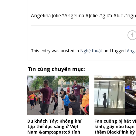
Angelina Jolie#Angelina #Jolie #giữa #lúc #n
This entry was posted in
Nghệ thuật
and tagged
Ange
Tin cùng chuyên mục:
Du khách Tây: Không khí
Fan cuồng bị bắt v
tập thể dục sáng ở Việt
kính, gây náo loạn
Nam &amp;apos;có tính
thềm BlackPink kỷ