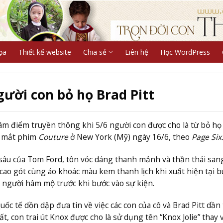
ọa
Thiết kế website
Chia sẻ
Liên hệ
Học WordPress
người con bỏ họ Brad Pitt
h tâm điểm truyền thông khi 5/6 người con được cho là từ bỏ họ
ra mắt phim
Couture
ở New York (Mỹ) ngày 16/6, theo
Page Six
c sâu của Tom Ford, tôn vóc dáng thanh mảnh và thần thái san
 cao gót cùng áo khoác màu kem thanh lịch khi xuất hiện tại b
i người hâm mộ trước khi bước vào sự kiện.
uốc tế dồn dập đưa tin về việc các con của cô và Brad Pitt dần
, con trai út Knox được cho là sử dụng tên “Knox Jolie” thay v