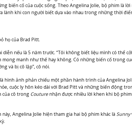
ng biến cố của cuộc sống. Theo Angelina Jolie, bộ phim là lời
 lành khi con người biết dựa vào nhau trong những thời đi
bỏ họ của Brad Pitt.
 diễn nếu là 5 năm trước. “Tôi không biết liệu mình có thể cở
nên mong manh như thế hay không. Có những biến cố trong cu
 và bị cô lập”, cô nói.
à hình ảnh phản chiếu một phần hành trình của Angelina Jol
e, cuộc ly hôn kéo dài với Brad Pitt và những biến động tro
n của cô trong
Couture
nhận được nhiều lời khen khi bộ phim
 này, Angelina Jolie hiện tham gia hai bộ phim khác là
Sunny
kỳ.