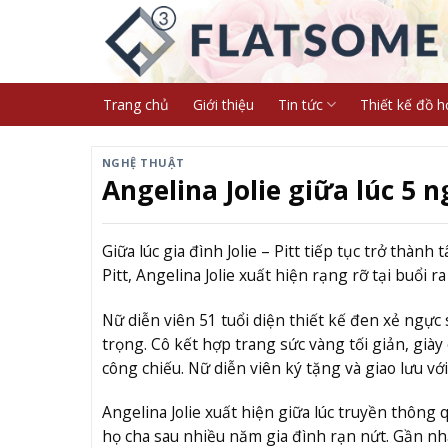
Skip
to
content
Trang chủ
Giới thiệu
Tin tức
Thiết kế đồ h
NGHỆ THUẬT
Angelina Jolie giữa lúc 5 
Giữa lúc gia đình Jolie – Pitt tiếp tục trở thàn
Pitt, Angelina Jolie xuất hiện rạng rỡ tại buổi 
Nữ diễn viên 51 tuổi diện thiết kế đen xẻ ngự
trọng. Cô kết hợp trang sức vàng tối giản, giày
công chiếu. Nữ diễn viên ký tặng và giao lưu vớ
Angelina Jolie xuất hiện giữa lúc truyền thông q
họ cha sau nhiều năm gia đình rạn nứt. Gần nhất