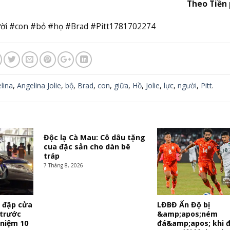
Theo Tiền
gười #con #bỏ #họ #Brad #Pitt1781702274
lina
,
Angelina Jolie
,
bộ
,
Brad
,
con
,
giữa
,
Hồ
,
Jolie
,
lực
,
người
,
Pitt
.
Độc lạ Cà Mau: Cô dâu tặng
cua đặc sản cho dàn bê
tráp
7 Tháng 8, 2026
ì đập cửa
LĐBĐ Ấn Độ bị
 trước
&amp;apos;ném
 niệm 10
đá&amp;apos; khi đ