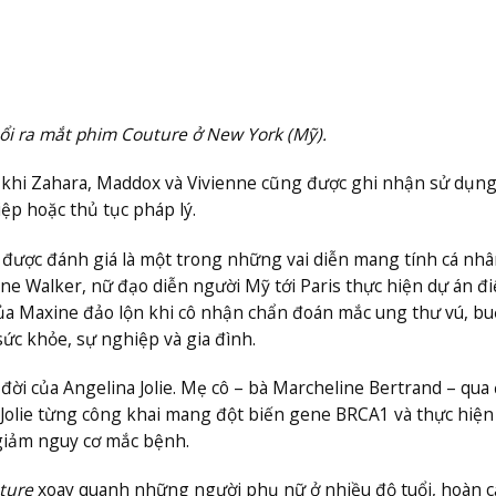
buổi ra mắt phim Couture ở New York (Mỹ).
g khi Zahara, Maddox và Vivienne cũng được ghi nhận sử dụn
ệp hoặc thủ tục pháp lý.
được đánh giá là một trong những vai diễn mang tính cá nhâ
ine Walker, nữ đạo diễn người Mỹ tới Paris thực hiện dự án đ
của Maxine đảo lộn khi cô nhận chẩn đoán mắc ung thư vú, bu
ức khỏe, sự nghiệp và gia đình.
ời của Angelina Jolie. Mẹ cô – bà Marcheline Bertrand – qua đ
Jolie từng công khai mang đột biến gene BRCA1 và thực hiệ
giảm nguy cơ mắc bệnh.
ture
xoay quanh những người phụ nữ ở nhiều độ tuổi, hoàn c